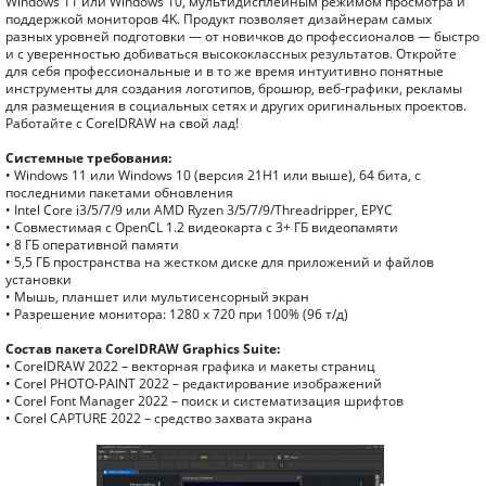
Windows 11 или Windows 10, мультидисплейным режимом просмотра и
поддержкой мониторов 4K. Продукт позволяет дизайнерам самых
разных уровней подготовки — от новичков до профессионалов — быстро
и с уверенностью добиваться высококлассных результатов. Откройте
для себя профессиональные и в то же время интуитивно понятные
инструменты для создания логотипов, брошюр, веб-графики, рекламы
для размещения в социальных сетях и других оригинальных проектов.
Работайте с CorelDRAW на свой лад!
Системные требования:
• Windows 11 или Windows 10 (версия 21H1 или выше), 64 бита, с
последними пакетами обновления
• Intel Core i3/5/7/9 или AMD Ryzen 3/5/7/9/Threadripper, EPYC
• Совместимая с OpenCL 1.2 видеокарта с 3+ ГБ видеопамяти
• 8 ГБ оперативной памяти
• 5,5 ГБ пространства на жестком диске для приложений и файлов
установки
• Мышь, планшет или мультисенсорный экран
• Разрешение монитора: 1280 x 720 при 100% (96 т/д)
Состав пакета CorelDRAW Graphics Suite:
• CorelDRAW 2022 – векторная графика и макеты страниц
• Corel PHOTO-PAINT 2022 – редактирование изображений
• Corel Font Manager 2022 – поиск и систематизация шрифтов
• Corel CAPTURE 2022 – средство захвата экрана