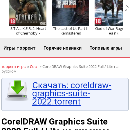
Регистрация
Вход
S.T.A.L.K.E.R. 2: Heart
The Last of Us Part II
God of War Ragnaro
of Chernobyl -
Remastered
на пк
Игры торрент
Горячие новинки
Топовые игры
торрент игры
»
Софт
» CorelDRAW Graphics Suite 2022 Full / Lite на
русском
Скачать: coreldraw-
graphics-suite-
2022.torrent
CorelDRAW Graphics Suite