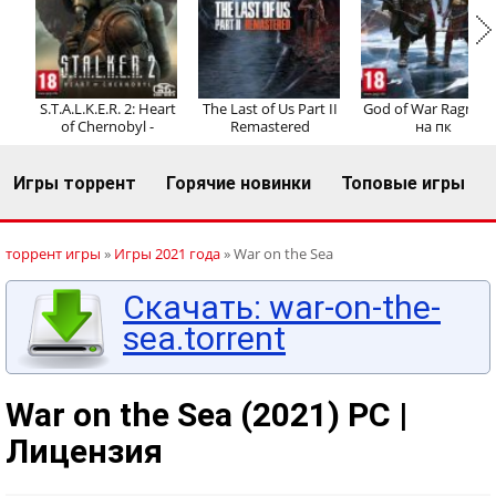
Регистрация
Вход
S.T.A.L.K.E.R. 2: Heart
The Last of Us Part II
God of War Ragnaro
of Chernobyl -
Remastered
на пк
Игры торрент
Горячие новинки
Топовые игры
торрент игры
»
Игры 2021 года
» War on the Sea
Скачать: war-on-the-
sea.torrent
War on the Sea (2021) PC |
Лицензия