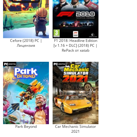
Cefore (2018) PC |
F1 2018: Headline Edition
Лицензия
[v 1.16 + DLC] (2018) PC |
RePack от xatab
Park Beyond
Car Mechanic Simulator
2021