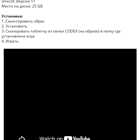
DirectX: Версии 11
Место на диске: 25 GB
Установка:
1. Смонтировать образ
2. Установить
3. Скопировать таблетку из папки CODEX (на образе) в папку где
установлена игра
4. Играть