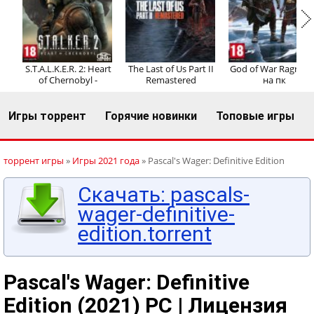
Регистрация
Вход
S.T.A.L.K.E.R. 2: Heart
The Last of Us Part II
God of War Ragnaro
of Chernobyl -
Remastered
на пк
Игры торрент
Горячие новинки
Топовые игры
торрент игры
»
Игры 2021 года
» Pascal's Wager: Definitive Edition
Скачать: pascals-
wager-definitive-
edition.torrent
Pascal's Wager: Definitive
Edition (2021) PC | Лицензия