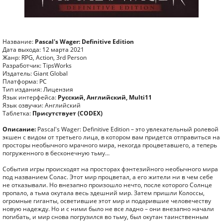
Название:
Pascal's Wager: Definitive Edition
Дата выхода: 12 марта 2021
Жанр: RPG, Action, 3rd Person
Разработчик: TipsWorks
Издатель: Giant Global
Платформа: PC
Тип издания: Лицензия
Язык интерфейса:
Русский, Английский, Multi11
Язык озвучки: Английский
Таблетка:
Присутствует (CODEX)
Описание:
Pascal's Wager: Definitive Edition – это увлекательный ролевой
экшен с видом от третьего лица, в котором вам придется отправиться на
просторы необычного мрачного мира, некогда процветавшего, а теперь
погруженного в бесконечную тьму…
События игры происходят на просторах фэнтезийного необычного мира
под названием Солас. Этот мир процветал, а его жители ни в чем себе
не отказывали. Но внезапно произошло нечто, после которого Солнце
пропало, а тьма окутала весь здешний мир. Затем пришли Колоссы,
огромные гиганты, осветившие этот мир и подарившие человечеству
новую надежду. Но и с ними было не все ладно – они внезапно начали
погибать, и мир снова погрузился во тьму, был окутан таинственным