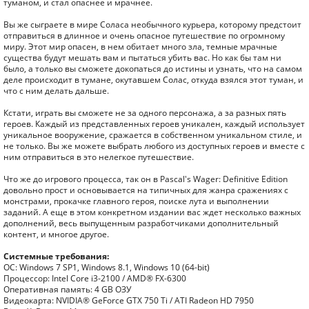
туманом, и стал опаснее и мрачнее.
Вы же сыграете в мире Соласа необычного курьера, которому предстоит
отправиться в длинное и очень опасное путешествие по огромному
миру. Этот мир опасен, в нем обитает много зла, темные мрачные
существа будут мешать вам и пытаться убить вас. Но как бы там ни
было, а только вы сможете докопаться до истины и узнать, что на самом
деле происходит в тумане, окутавшем Солас, откуда взялся этот туман, и
что с ним делать дальше.
Кстати, играть вы сможете не за одного персонажа, а за разных пять
героев. Каждый из представленных героев уникален, каждый использует
уникальное вооружение, сражается в собственном уникальном стиле, и
не только. Вы же можете выбрать любого из доступных героев и вместе с
ним отправиться в это нелегкое путешествие.
Что же до игрового процесса, так он в Pascal's Wager: Definitive Edition
довольно прост и основывается на типичных для жанра сражениях с
монстрами, прокачке главного героя, поиске лута и выполнении
заданий. А еще в этом конкретном издании вас ждет несколько важных
дополнений, весь выпущенным разработчиками дополнительный
контент, и многое другое.
Системные требования:
ОС: Windows 7 SP1, Windows 8.1, Windows 10 (64-bit)
Процессор: Intel Core i3-2100 / AMD® FX-6300
Оперативная память: 4 GB ОЗУ
Видеокарта: NVIDIA® GeForce GTX 750 Ti / ATI Radeon HD 7950