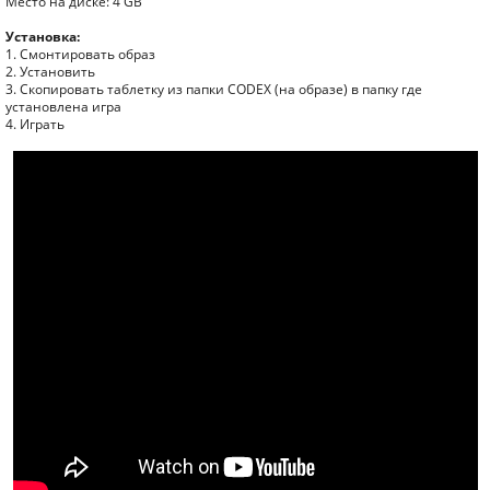
Место на диске: 4 GB
Установка:
1. Смонтировать образ
2. Установить
3. Скопировать таблетку из папки CODEX (на образе) в папку где
установлена игра
4. Играть