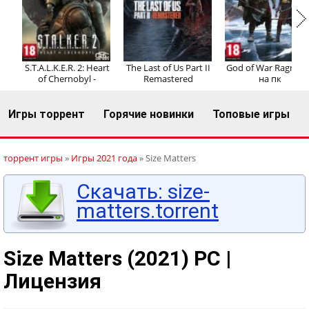
Регистрация
Вход
S.T.A.L.K.E.R. 2: Heart
The Last of Us Part II
God of War Ragnaro
of Chernobyl -
Remastered
на пк
Игры торрент
Горячие новинки
Топовые игры
торрент игры
»
Игры 2021 года
» Size Matters
Скачать: size-
matters.torrent
Size Matters (2021) PC |
Лицензия