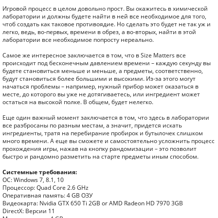
Игровой процесс в целом довольно прост. Вы окажитесь в химической
лаборатории и должны будете найти в ней все необходимое для того,
чтоб создать как таковое противоядие. Но сделать это будет не так уж и
легко, ведь, во-первых, времени в обрез, а во-вторых, найти в этой
лаборатории все необходимое попросту нереально.
Самое же интересное заключается в том, что в Size Matters все
происходит под бесконечным давлением времени – каждую секунду вы
будете становиться меньше и меньше, а предметы, соответственно,
будут становиться более большими и высокими. Из-за этого могут
начаться проблемы – например, нужный прибор может оказаться в
месте, до которого вы уже не дотягиваетесь, или ингредиент может
остаться на высокой полке. В общем, будет нелегко.
Еще один важный момент заключается в том, что здесь в лаборатории
все разбросаны по разным местам, а значит, придется искать
ингредиенты, тратя на перебирание пробирок и бутылочек слишком
много времени. А еще вы сможете и самостоятельно усложнить процесс
прохождения игры, нажав на кнопку рандомизации – это позволит
быстро и рандомно разметить на старте предметы иным способом.
Системные требования:
ОС: Windows 7, 8.1, 10
Процессор: Quad Core 2.6 GHz
Оперативная память: 4 GB ОЗУ
Видеокарта: Nvidia GTX 650 Ti 2GB or AMD Radeon HD 7970 3GB
DirectX: Версии 11