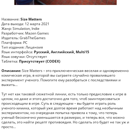
Название:
Size Matters
Дата выхода: 12 марта 2021
Жанр: Simulation, Indie
Разработчик: Mazen Games
Издатель: GrabTheGames
Платформа: PC
Тип издания: Лицензия
Язык интерфейса:
Русский, Английский, Multi15
Язык озвучки: Отсутствует
Таблетка:
Присутствует (CODEX)
Описание:
Size Matters – это приключенческая веселая и одновременно
комическая игра, в которой вы сыграете случайно провалившего
эксперимент ученого. Помогите ему разобраться с последствиями и
выжить…
Тут нет как таковой сюжетной линии, есть только предисловие к игре в
целом, но даже и этого достаточно для того, чтоб заинтересоваться
происходящим в игре. Суть в следующем – вы будете играть роль
ученого-химика, который уже долгое время работает над необычным
экспериментом, но очередная попытка привела к тому, что теперь
ученый бесконечно уменьшается в размерах, и теперь все, что можно
сделать, это найти рецепт противоядия. Но сделать это будет не так уж и
просто…