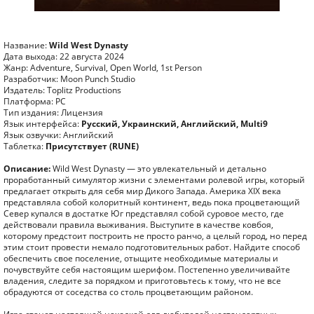
Название:
Wild West Dynasty
Дата выхода: 22 августа 2024
Жанр: Adventure, Survival, Open World, 1st Person
Разработчик: Moon Punch Studio
Издатель: Toplitz Productions
Платформа: PC
Тип издания: Лицензия
Язык интерфейса:
Русский, Украинский, Английский, Multi9
Язык озвучки: Английский
Таблетка:
Присутствует (RUNE)
Описание:
Wild West Dynasty — это увлекательный и детально
проработанный симулятор жизни с элементами ролевой игры, который
предлагает открыть для себя мир Дикого Запада. Америка XIX века
представляла собой колоритный континент, ведь пока процветающий
Север купался в достатке Юг представлял собой суровое место, где
действовали правила выживания. Выступите в качестве ковбоя,
которому предстоит построить не просто ранчо, а целый город, но перед
этим стоит провести немало подготовительных работ. Найдите способ
обеспечить свое поселение, отыщите необходимые материалы и
почувствуйте себя настоящим шерифом. Постепенно увеличивайте
владения, следите за порядком и приготовьтесь к тому, что не все
обрадуются от соседства со столь процветающим районом.