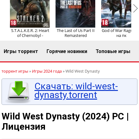
Регистрация
Вход
S.T.A.L.K.E.R. 2: Heart
The Last of Us Part II
God of War Ragnaro
of Chernobyl -
Remastered
на пк
Игры торрент
Горячие новинки
Топовые игры
торрент игры
»
Игры 2024 года
» Wild West Dynasty
Скачать: wild-west-
dynasty.torrent
Wild West Dynasty (2024) PC |
Лицензия