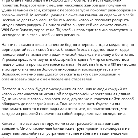
Игра станет настоящей находкой для любителей нестандартных
проектов. Разработчики смешали несколько жанров для получения
удивительной смеси, которая с первого запуска покоряет разнообразием
возможностей. Многообещающая сюжетная кампания содержит в себе
несколько десятков масштабных миссий, которые позволят раскрыть
игру с нового ракурса. С нашего сайта вы уже сейчас можете скачать
Wild West Dynasty торрент на ПК, чтобы незамедлительно приступить к
исследованию столь необычного региона.
Начните с самого низа в качестве бедного переселенца и медленно, но
верно двигайтесь к своей цели. Справляйтесь с трудностями и гордо
преодолевайте испытания ради мнимой надежды на славу и богатство.
Игрокам предстоит изучать обширный открытый мир со множеством
пещер, шахт и прочих интересных мест. Не забывайте, что XIX век вошел
в историю в качестве Золотой лихорадки и воспользуйтесь этим.
Возможно именно вам удастся отыскать шахту с самородками и
организовать рядом с ней поселение старателей.
Постепенно к вам будут присоединяться все новые люди каждый из
которых отличается уникальной предысторией, характером и целями.
Одни искренне готовы помогать вам, другие же пытаются найти способ
обокрасть до последней нитки. Только вам решать будете ли вы
принимать кого-то в свои ряды или откажите, но приготовьтесь, что
каждое из решений повлечет за собой определенные последствия.
Кажется, что все идет в гору, но не стоит расслабляться раньше
времени. Многочисленные бандитские группировки и головорезы не
дадут вам расслабиться устраивая частые набеги на ваши владения.