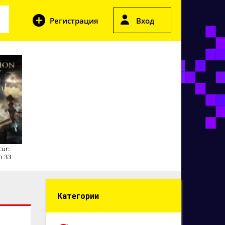
Регистрация
Вход
cur:
n 33
Категории