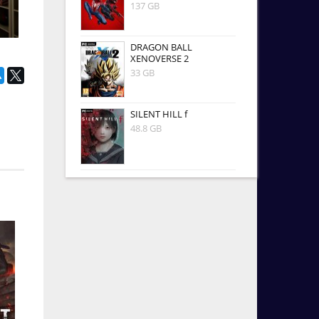
137 GB
DRAGON BALL
XENOVERSE 2
33 GB
SILENT HILL f
48.8 GB