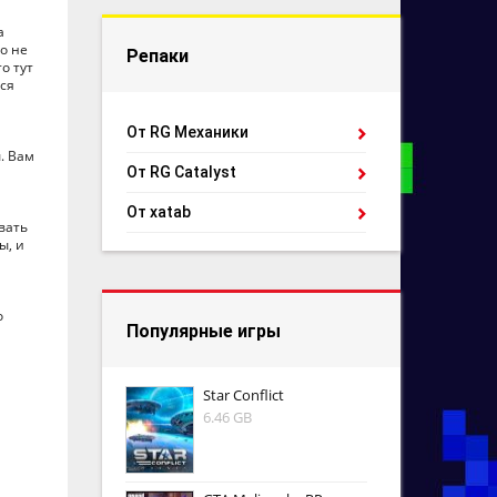
а
о не
Репаки
о тут
тся
От RG Механики
. Вам
От RG Catalyst
От xatab
вать
ы, и
о
Популярные игры
Star Conflict
6.46 GB