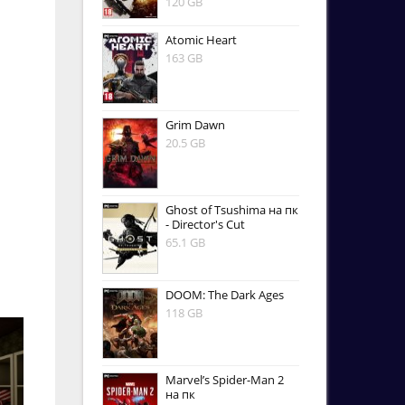
120 GB
Atomic Heart
163 GB
Grim Dawn
20.5 GB
Ghost of Tsushima на пк
- Director's Cut
65.1 GB
DOOM: The Dark Ages
118 GB
Marvel’s Spider-Man 2
на пк