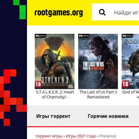
S.T.A.L.K.E.R. 2: Heart
The Last of Us Part II
God of W
of Chernobyl -
Remastered
н
Игры торрент
Горячие новинки
торрент игры
»
Игры 2021 года
» Presence