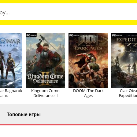
ar Ragnarok
Kingdom Come:
DOOM: The Dark
Clair Obs
а пк
Deliverance II
Ages
Expeditio
Топовые игры