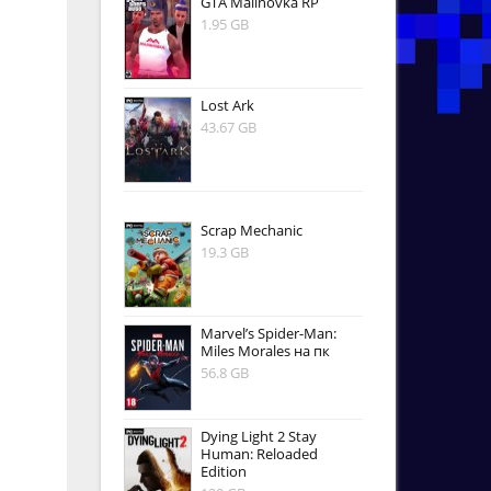
GTA Malinovka RP
1.95 GB
Lost Ark
43.67 GB
Scrap Mechanic
19.3 GB
Marvel’s Spider-Man:
Miles Morales на пк
56.8 GB
Dying Light 2 Stay
Human: Reloaded
Edition