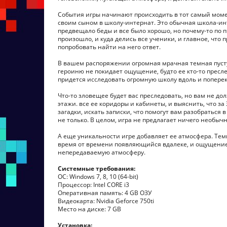
События игры начинают происходить в тот самый момен
своим сыном в школу-интернат. Это обычная школа-инт
предвещало беды и все было хорошо, но почему-то по пр
произошло, и куда делись все ученики, и главное, что 
попробовать найти на него ответ.
В вашем распоряжении огромная мрачная темная пусту
героиню не покидает ощущение, будто ее кто-то пресл
придется исследовать огромную школу вдоль и поперек,
Что-то зловещее будет вас преследовать, но вам не до
этажи. все ее коридоры и кабинеты, и выяснить, что з
загадки, искать записки, что помогут вам разобратьс
не только. В целом, игра не предлагает ничего необыч
А еще уникальности игре добавляет ее атмосфера. Тем
время от времени появляющийся вдалеке, и ощущение, бу
непередаваемую атмосферу.
Системные требования:
ОС: Windows 7, 8, 10 (64-bit)
Процессор: Intel CORE i3
Оперативная память: 4 GB ОЗУ
Видеокарта: Nvidia Geforce 750ti
Место на диске: 7 GB
Установка: