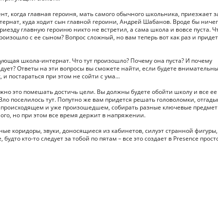
т, когда главная героиня, мать самого обычного школьника, приезжает з
ернат, куда ходит сын главной героини, Андрей Шабанов. Вроде бы ничег
иезду главную героиню никто не встретил, а сама школа и вовсе пуста. Чт
произошло с ее сыном? Вопрос сложный, но вам теперь вот как раз и приде
ющая школа-интернат. Что тут произошло? Почему она пуста? И почему
едует? Ответы на эти вопросы вы сможете найти, если будете внимательны
 и постараться при этом не сойти с ума…
лжно это помешать достичь цели. Вы должны будете обойти школу и все ее
а Зло поселилось тут. Попутно же вам придется решать головоломки, отгады
я в происходящем и уже произошедшем, собирать разные ключевые предмет
ного, но при этом все время держит в напряжении.
ные коридоры, звуки, доносящиеся из кабинетов, силуэт странной фигуры,
дто кто-то следует за тобой по пятам – все это создает в Presence прост