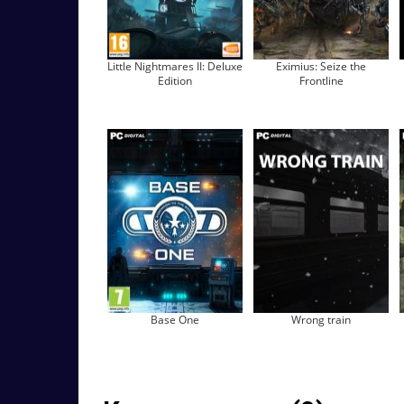
Little Nightmares II: Deluxe
Eximius: Seize the
Edition
Frontline
Base One
Wrong train