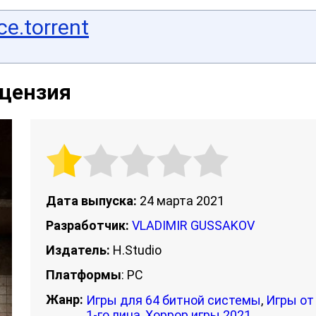
e.torrent
ицензия
Дата выпуска:
24 марта 2021
Разработчик:
VLADIMIR GUSSAKOV
Издатель:
H.Studio
Платформы
: PC
Жанр:
Игры для 64 битной системы
,
Игры от
1-го лица
,
Хоррор игры 2021