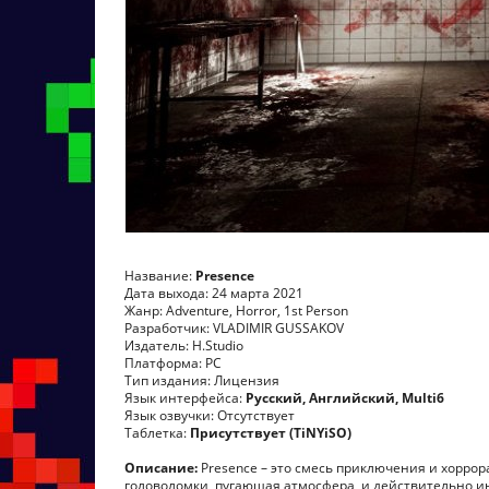
Название:
Presence
Дата выхода: 24 марта 2021
Жанр: Adventure, Horror, 1st Person
Разработчик: VLADIMIR GUSSAKOV
Издатель: H.Studio
Платформа: PC
Тип издания: Лицензия
Язык интерфейса:
Русский, Английский, Multi6
Язык озвучки: Отсутствует
Таблетка:
Присутствует (TiNYiSO)
Описание:
Presence – это смесь приключения и хоррора
головоломки, пугающая атмосфера, и действительно