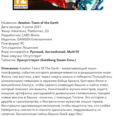
Название:
Astalon: Tears of the Earth
Дата выхода: 3 июня 2021
Жанр: Adventure, Platformer, 2D
Разработчик: LABS Works
Издатель: DANGEN Entertainment
Платформа: PC
Тип издания: Лицензия
Язык интерфейса:
Русский, Английский, Multi10
Язык озвучки: Отсутствует
Таблетка:
Присутствует (Goldberg Steam Emu.)
Описание:
Astalon: Tears Of The Earth - захватывающий экшн-
платформер, события которого разворачиваются в разрушенном мире.
Жизнь там жестока, а вот через смерть можно и победить! Пользуйтесь
уникальными навыками и оружием бойца Ариаса, бунтарки Кюли и
волшебника Альгуса, чтобы сразить зловещую башню и найти ответ,
который поможет им выжить. Уничтожайте жутких монстров, ищите
мощные артефакты, разгадывайте дьявольские головоломки, покоряя
новые высоты в башне - конечно, с помощью Титана. Это история о
дружбе и самопожертве, о безграничном мужестве наших героев,
бесстрашно одолевающих великанов, чтобы защитить тех, кто слабее.
Наберитесь смелости и спасите односельчан, подружившись со
смертью. Бесконечные тайны Башни Змей ждут Вас!