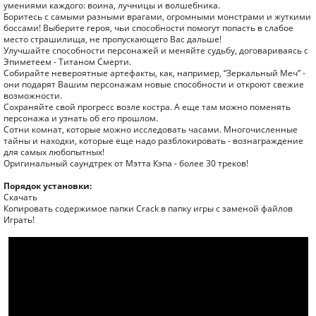
умениями каждого: воина, лучницы и волшебника.
Боритесь с самыми разными врагами, огромными монстрами и жуткими
боссами! Выберите героя, чьи способности помогут попасть в слабое
место страшилища, не пропускающего Вас дальше!
Улучшайте способности персонажей и меняйте судьбу, договариваясь с
Эпиметеем - Титаном Смерти.
Собирайте невероятные артефакты, как, например, “Зеркальный Меч” -
они подарят Вашим персонажам новые способности и откроют свежие
возможности.
Сохраняйте свой прогресс возле костра. А еще там можно поменять
персонажа и узнать об его прошлом.
Сотни комнат, которые можно исследовать часами. Многочисленные
тайны и находки, которые еще надо разблокировать - вознаграждение
для самых любопытных!
Оригинальный саундтрек от Мэтта Кэпа - более 30 треков!
Порядок установки:
Скачать
Копировать содержимое папки Crack в папку игры с заменой файлов
Играть!