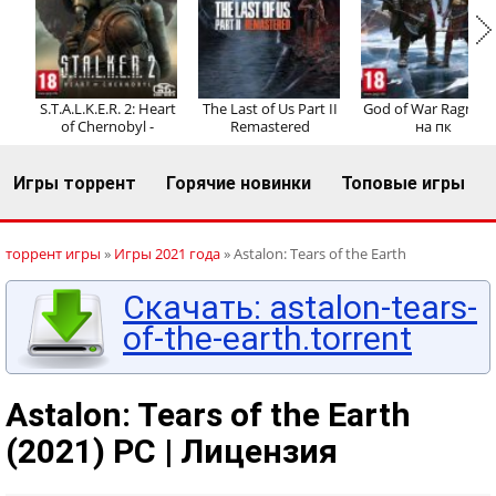
Регистрация
Вход
S.T.A.L.K.E.R. 2: Heart
The Last of Us Part II
God of War Ragnaro
of Chernobyl -
Remastered
на пк
Игры торрент
Горячие новинки
Топовые игры
торрент игры
»
Игры 2021 года
» Astalon: Tears of the Earth
Скачать: astalon-tears-
of-the-earth.torrent
Astalon: Tears of the Earth
(2021) PC | Лицензия