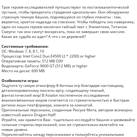
Трое героев-исследователей путешествуют по постапокалиптической
пустыне, чтобы прекратить страдания односельчан. Они обнаружили
странную темную башню, поднявшуюся из глубин планеты - там,
вероятно, кроется надежда на спасение. Чтобы победить зло наверняка,
один из наших героев заключил тайный пакт с Эпиметеем, Титаном
Смерти: так они смогут воскресать, пока не завершат свою миссию.
Какая же судьба их ждет? А что с их деревней?
Системные требования:
ОС: Windows 7, 8, 8.1, 10
Процессор: Intel Core2 Duo E4500 (2 * 2200) or higher
Оперативная память: 512 MB ОЗУ
Видеокарта: GeForce 9600 GT (512 MB) or higher
Место на диске: 600 MB
Особенности игры:
Ощутите ту самую атмосферу 8-битных игр благодаря настоящему,
детализированному пиксель-арту, создающему темный,
фантастический мир! В Astalon постепенное исследование
взаимосвязанных миров сочетается со стремительностью и быстрым
ритмом экшн-платформера, комната за комнатой.
Оригинальные персонажи, созданные Рюсуке Мита, автором всемирно
известной манги Dragon Half!
Играйте, как нравится Вам - тщательно исследуйте башню и развивайте
сильные стороны персонажей, или же стремительно взлетайте на
новые уровни.
Переключайтесь между персонажами и пользуйтесь уникальными