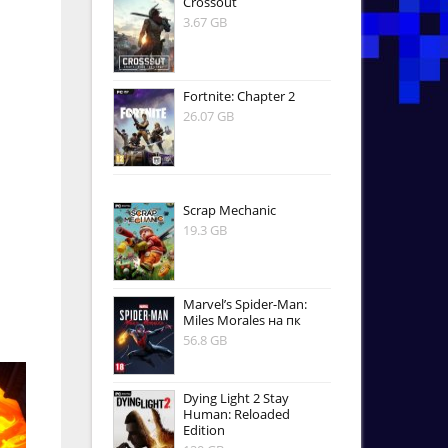
Crossout
3.67 GB
Fortnite: Chapter 2
26.07 GB
Scrap Mechanic
19.3 GB
Marvel’s Spider-Man:
Miles Morales на пк
56.8 GB
Dying Light 2 Stay
Human: Reloaded
Edition