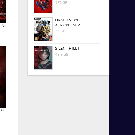
137 GB
DRAGON BALL
XENOVERSE 2
, No
33 GB
SILENT HILL f
48.8 GB
EAD: