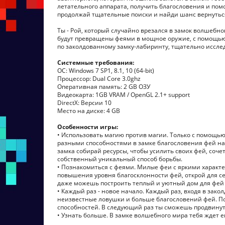
летательного аппарата, получить благословения и пом
продолжай тщательные поиски и найди шанс вернуться
Ты - Рой, который случайно врезался в замок волшебно
будут превращены феями в мощное оружие, с помощью 
по заколдованному замку-лабиринту, тщательно иссле
Системные требования:
ОС: Windows 7 SP1, 8.1, 10 (64-bit)
Процессор: Dual Core 3.0ghz
Оперативная память: 2 GB ОЗУ
Видеокарта: 1GB VRAM / OpenGL 2.1+ support
DirectX: Версии 10
Место на диске: 4 GB
Особенности игры:
• Использовать магию против магии. Только с помощь
разными способностями в замке благословения фей на
замка собирай ресурсы, чтобы усилить своих фей, соч
собственный уникальный способ борьбы.
• Познакомиться с феями. Милые феи с яркими характе
повышения уровня благосклонности фей, открой для 
даже можешь построить теплый и уютный дом для фей 
• Каждый раз - новое начало. Каждый раз, входя в зак
неизвестные ловушки и больше благословений фей. По
способностей. В следующий раз ты сможешь продвинуть
• Узнать больше. В замке волшебного мира тебя ждет 