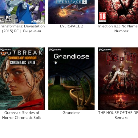
Transformers: Devastation
EVERSPACE 2
Injection π23 No Name
(2015) PC | Лицензия
Number
Outbreak: Shades of
Grandiose
THE HOUSE OF THE D
Horror Chromatic Split
Remake