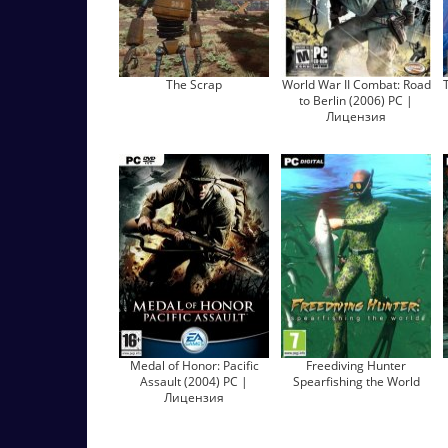
The Scrap
World War II Combat: Road
to Berlin (2006) PC |
Лицензия
Medal of Honor: Pacific
Freediving Hunter
Assault (2004) PC |
Spearfishing the World
Лицензия