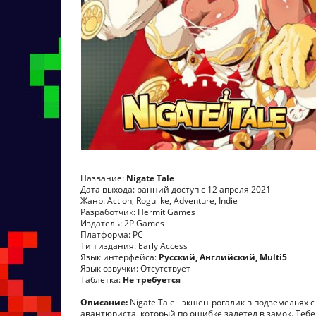
Название:
Nigate Tale
Дата выхода: ранний доступ с 12 апреля 2021
Жанр: Action, Rogulike, Adventure, Indie
Разработчик: Hermit Games
Издатель: 2P Games
Платформа: PC
Тип издания: Early Access
Язык интерфейса:
Русский, Английский, Multi5
Язык озвучки: Отсутствует
Таблетка:
Не требуется
Описание:
Nigate Tale - экшен-рогалик в подземельях 
авантюриста, который по ошибке залетел в замок. Теб