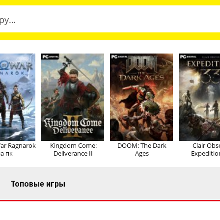
ar Ragnarok
Kingdom Come:
DOOM: The Dark
Clair Obs
а пк
Deliverance II
Ages
Expeditio
Топовые игры