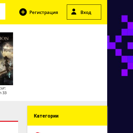
Регистрация
Вход
cur:
n 33
Категории