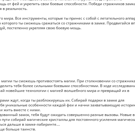
ощь от фей и укрепить свои боевые способности. Победи стражников замка
 в реальность.
го мира. Все инструменты, которые ты принес с собой с летательного аппа
которого ты сможешь сражаться со стражниками в замке. Продвигайся в
дуй, постепенно укрепляя свою боевую мощь.
ю магии ты сможешь противостоять магии. При столкновении со стражник
делить тебя более сильными боевыми способностями. В ходе исследован
етай новейшие технологии с магией волшебного мира и превращай их в
рами ждут, когда ты разблокируешь их. Собирай подарки в замке для
себя уникальные особенности каждой феи и начни захватывающую истори
и жить вместе с ними.
олдованный замок, тебя будут ожидать совершенно разные вызовы. Новые в
 пути собирай магические кристаллы для постоянного усиления магическ
ся дальше в замке-лабиринте....
еще больше таинств.