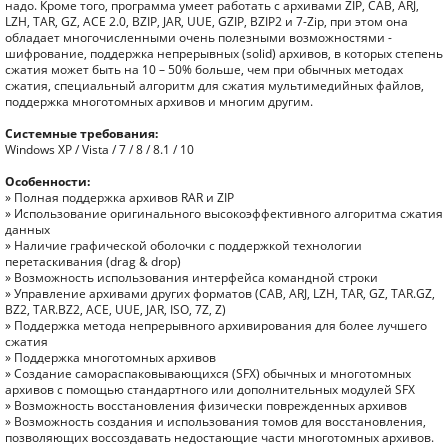
надо. Кроме того, программа умеет работать с архивами ZIP, CAB, ARJ,
LZH, TAR, GZ, ACE 2.0, BZIP, JAR, UUE, GZIP, BZIP2 и 7-Zip, при этом она
обладает многочисленными очень полезными возможностями -
шифрование, поддержка непрерывных (solid) архивов, в которых степень
сжатия может быть на 10 – 50% больше, чем при обычных методах
сжатия, специальный алгоритм для сжатия мультимедийных файлов,
поддержка многотомных архивов и многим другим.
Системные требования:
Windows XP / Vista / 7 / 8 / 8.1 / 10
Особенности:
» Полная поддержка архивов RAR и ZIP
» Использование оригинального высокоэффективного алгоритма сжатия
данных
» Наличие графической оболочки с поддержкой технологии
перетаскивания (drag & drop)
» Возможность использования интерфейса командной строки
» Управление архивами других форматов (CAB, ARJ, LZH, TAR, GZ, TAR.GZ,
BZ2, TAR.BZ2, ACE, UUE, JAR, ISO, 7Z, Z)
» Поддержка метода непрерывного архивирования для более лучшего
сжатия
» Поддержка многотомных архивов
» Создание самораспаковывающихся (SFX) обычных и многотомных
архивов с помощью стандартного или дополнительных модулей SFX
» Возможность восстановления физически поврежденных архивов
» Возможность создания и использования томов для восстановления,
позволяющих воссоздавать недостающие части многотомных архивов.