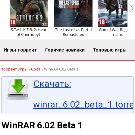
Регистрация
Вход
S.T.A.L.K.E.R. 2: Heart
The Last of Us Part II
God of War Ragnaro
of Chernobyl -
Remastered
на пк
Игры торрент
Горячие новинки
Топовые игры
торрент игры
»
Софт
» WinRAR 6.02 Beta 1
Скачать:
winrar_6.02_beta_1.torre
WinRAR 6.02 Beta 1