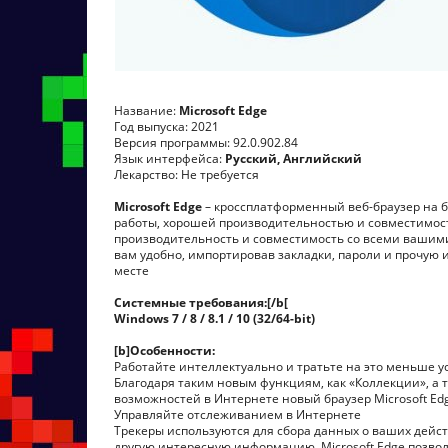
Название:
Microsoft Edge
Год выпуска: 2021
Версия программы: 92.0.902.84
Язык интерфейса:
Русский, Английский
Лекарство: Не требуется
Microsoft Edge
– кроссплатформенный веб-браузер на б
работы, хорошей производительностью и совместимость
производительность и совместимость со всеми вашими
вам удобно, импортировав закладки, пароли и прочую 
месте
Системные требования:[/b[
Windows 7 / 8 / 8.1 / 10 (32/64-bit)
[b]Особенности:
Работайте интеллектуально и тратьте на это меньше 
Благодаря таким новым функциям, как «Коллекции», а
возможностей в Интернете новый браузер Microsoft Ed
Управляйте отслеживанием в Интернете
Трекеры используются для сбора данных о ваших дейс
другую интересную информацию. Microsoft Edge позвол