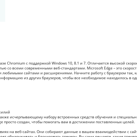
азе Chromium с поддержкой Windows 10, 8.1 и 7. Отличается высокой скор
ю со всеми современными веб-стандартами. Microsoft Edge – это скорост
 любимыми сайтами и расширениями. Начните работу с браузером так, к
информацию из других браузеров, чтобы все необходимое находилось в о
усилий
 также исчерпывающему набору встроенных средств обучения и специаль
ge просто создан, чтобы помогать вам в достижении поставленных целей.
твиях на веб-сайтах. Они собирают данные о вашем взаимодействии с сай
яет обнаруживать и блокировать трекеры. Вы сами решаете, какие треке