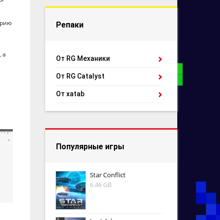
орию
Репаки
 а
От RG Механики
От RG Catalyst
От xatab
Популярные игры
Star Conflict
6.46 GB