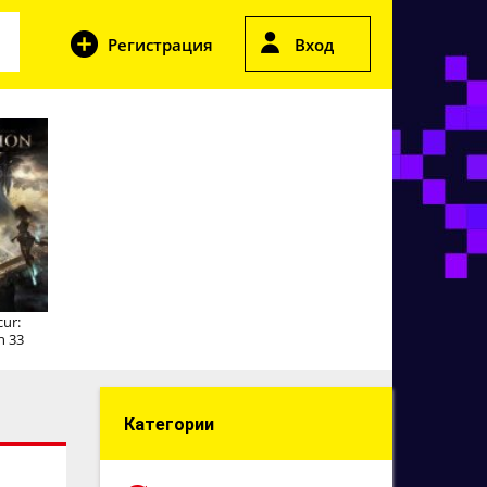
Регистрация
Вход
cur:
n 33
Категории