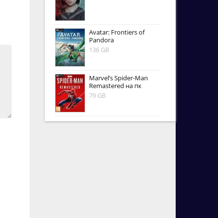
Avatar: Frontiers of
Pandora
136 GB
Marvel’s Spider-Man
Remastered на пк
79 GB