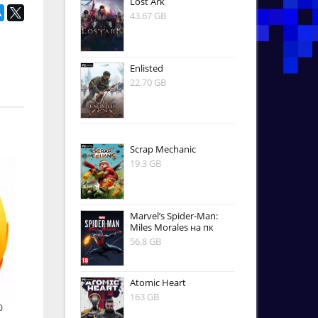
Lost Ark
43.67 GB
Enlisted
22.70 GB
Scrap Mechanic
19.3 GB
Marvel’s Spider-Man:
Miles Morales на пк
56.8 GB
Atomic Heart
163 GB
0