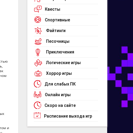
Квесты
Спортивные
Файтинги
Песочницы
Приключения
остью
Логические игры
ь,
ак
Хоррор игры
дном
Для слабых ПК
Онлайн игры
Скоро на сайте
ных
Расписание выхода игр
том и
ры