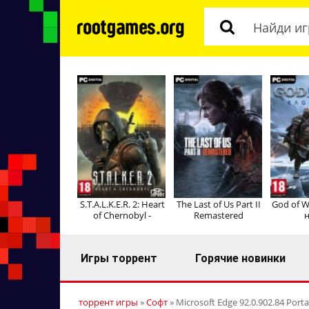
S.T.A.L.K.E.R. 2: Heart
The Last of Us Part II
God of W
of Chernobyl -
Remastered
н
Игры торрент
Горячие новинки
торрент игры
»
Софт
» Microsoft Edge 92.0.902.84 Porta