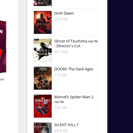
Grim Dawn
20.5 GB
Ghost of Tsushima на пк
- Director's Cut
65.1 GB
DOOM: The Dark Ages
118 GB
ker
Marvel’s Spider-Man 2
на пк
137 GB
SILENT HILL f
48.8 GB