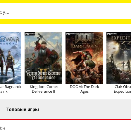
ar Ragnarok
Kingdom Come:
DOOM: The Dark
Clair Obs
а пк
Deliverance II
Ages
Expeditio
Топовые игры
ble