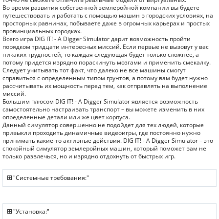
Во время развития собственной землеройной компании вы будете
путешествовать и работать с помощью машин в городских условиях, на
просторных равнинах, побываете даже в огромных карьерах и простых
провинциальных городках.
Всего игра DIG IT! - A Digger Simulator дарит возможность пройти
порядком тридцати интересных миссий. Если первые не вызовут у вас
никаких трудностей, то каждая следующая будет только сложнее, а
потому придется изрядно пораскинуть мозгами и применить смекалку.
Следует учитывать тот факт, что далеко не все машины смогут
справиться с определенным типом грунтов, а потому вам будет нужно
рассчитывать их мощность перед тем, как отправлять на выполнение
миссий.
Большим плюсом DIG IT! - A Digger Simulator является возможность
самостоятельно настраивать транспорт – вы можете изменить в них
определенные детали или же цвет корпуса.
Данный симулятор совершенно не подойдет для тех людей, которые
привыкли проходить динамичные видеоигры, где постоянно нужно
принимать какие-то активные действия. DIG IT! - A Digger Simulator – это
спокойный симулятор землеройных машин, который поможет вам не
только развлечься, но и изрядно отдохнуть от быстрых игр.
"Системные требования:"
"Установка:"