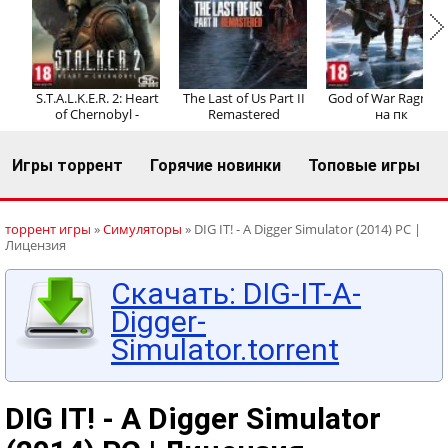
Регистрация
Вход
S.T.A.L.K.E.R. 2: Heart
The Last of Us Part II
God of War Ragnaro
of Chernobyl -
Remastered
на пк
Игры торрент
Горячие новинки
Топовые игры
торрент игры
»
Симуляторы
» DIG IT! - A Digger Simulator (2014) PC |
Лицензия
Скачать: DIG-IT-A-
Digger-
Simulator.torrent
DIG IT! - A Digger Simulator