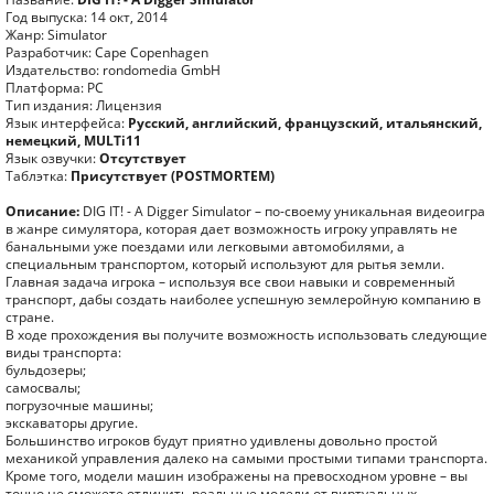
Год выпуска: 14 окт, 2014
Жанр: Simulator
Разработчик: Cape Copenhagen
Издательство: rondomedia GmbH
Платформа: РС
Тип издания: Лицензия
Язык интерфейса:
Русский, английский, французский, итальянский,
немецкий, MULTi11
Язык озвучки:
Отсутствует
Таблэтка:
Присутствует (POSTMORTEM)
Описание:
DIG IT! - A Digger Simulator – по-своему уникальная видеоигра
в жанре симулятора, которая дает возможность игроку управлять не
банальными уже поездами или легковыми автомобилями, а
специальным транспортом, который используют для рытья земли.
Главная задача игрока – используя все свои навыки и современный
транспорт, дабы создать наиболее успешную землеройную компанию в
стране.
В ходе прохождения вы получите возможность использовать следующие
виды транспорта:
бульдозеры;
самосвалы;
погрузочные машины;
экскаваторы другие.
Большинство игроков будут приятно удивлены довольно простой
механикой управления далеко на самыми простыми типами транспорта.
Кроме того, модели машин изображены на превосходном уровне – вы
точно не сможете отличить реальные модели от виртуальных.