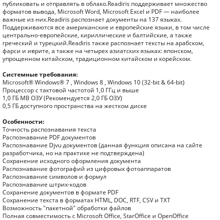
публиковать и отправлять в облако.Readiris поддерживает множество
форматов вывода, Microsoft Word, Microsoft Excel и PDF — наиболее
важные из них.Readiris распознает документы на 137 языках.
Поддерживаются все американские и европейские языки, в том числе
центрально-европейские, кириллические и балтийские, а также
греческий и турецкий.Readiris также распознает тексты на арабском,
фарси и иврите, а также на четырех азиатских языках: японском,
упрощенном китайском, традиционном китайском и корейском.
Системные требования:
Microsoft® Windows® 7 , Windows 8 , Windows 10 (32-bit & 64-bit)
Процессор с тактовой частотой 1,0 ГГц и выше
1,0 ГБ MB ОЗУ (Рекомендуется 2,0 ГБ ОЗУ)
0,5 ГБ доступного пространства на жестком диске
Особенности:
Точность распознавания текста
Распознавание PDF документов
Распознавание Djvu документов (данная функция описана на сайте
разработчика, но на практике не подтверждена)
Сохранение исходного оформления документа
Распознавание фотографий из цифровых фотоаппаратов
Распознавание символов и формул
Распознавание штрих-кодов
Cохранение документов в формате PDF
Сохранение текста в форматах HTML, DOC, RTF, CSV и TXT
Возможность "пакетной" обработки файлов
Полная совместимость с Microsoft Office, StarOffice и OpenOffice