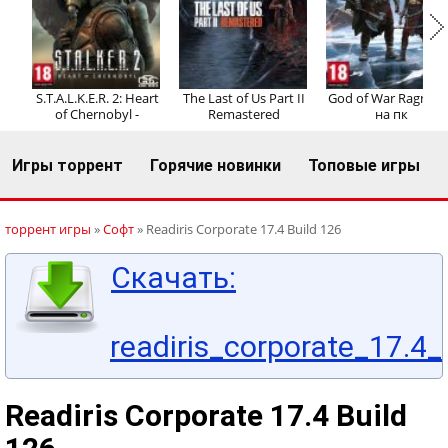
Регистрация
Вход
S.T.A.L.K.E.R. 2: Heart
The Last of Us Part II
God of War Ragnaro
of Chernobyl -
Remastered
на пк
Игры торрент
Горячие новинки
Топовые игры
торрент игры
»
Софт
» Readiris Corporate 17.4 Build 126
Скачать:
readiris_corporate_17.4_
Readiris Corporate 17.4 Build