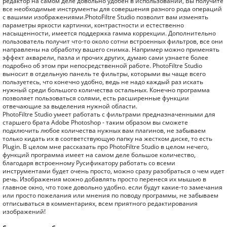
редактор на самом деле довольно удобен в использовании, Вы получите
все необходимые инструменты для совершения разного рода операций
с вашими изображениями.PhotoFiltre Studio позволит вам изменять
параметры яркости картинки, контрастности и естественно
насыщенности, имеется поддержка гамма коррекции. Дополнительно
пользователь получит что-то около сотни встроенных фильтров, все они
направлены на обработку вашего снимка. Например можно применять
эффект акварели, пазла и прочих других, думаю сами узнаете более
подробно об этом при непосредственной работе. PhotoFiltre Studio
выносит в отдельную панель те фильтры, которыми вы чаще всего
пользуетесь, что конечно удобно, ведь не надо каждый раз искать
нужный среди большого количества остальных. Конечно программа
позволяет пользоваться солями, есть расширенные функции
отвечающие за выделения нужной области.
PhotoFiltre Studio умеет работать с фильтрами предназначенными для
старшего брата Adobe Photoshop - таким образом вы сможете
подключить любое количества нужных вам плагинов, не забываем
только кидать их в соответствующую папку на жестком диске, то есть
Plugin. В целом мне рассказать про PhotoFiltre Studio в целом нечего,
функций программа имеет на самом деле большое количество,
благодаря встроенному Русификатору работать со всеми
инструментами будет очень просто, можно сразу разобраться о чем идет
речь. Изображения можно добавлять просто перенеся их мышью в
главное окно, что тоже довольно удобно. если будут какие-то замечания
или просто пожелания или мнения по поводу программы, не забываем
отписываться в комментариях, всем приятного редактирования
изображений!