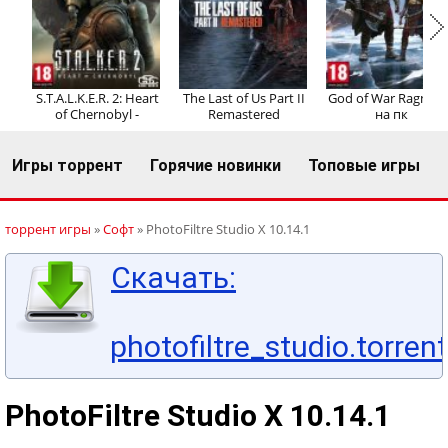
Регистрация
Вход
S.T.A.L.K.E.R. 2: Heart
The Last of Us Part II
God of War Ragnaro
of Chernobyl -
Remastered
на пк
Игры торрент
Горячие новинки
Топовые игры
торрент игры
»
Софт
» PhotoFiltre Studio X 10.14.1
Скачать:
photofiltre_studio.torrent
PhotoFiltre Studio X 10.14.1