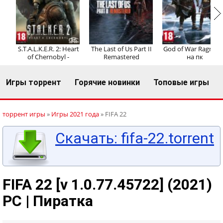
Регистрация
Вход
S.T.A.L.K.E.R. 2: Heart
The Last of Us Part II
God of War Ragnaro
of Chernobyl -
Remastered
на пк
Игры торрент
Горячие новинки
Топовые игры
торрент игры
»
Игры 2021 года
» FIFA 22
Скачать: fifa-22.torrent
FIFA 22 [v 1.0.77.45722] (2021)
PC | Пиратка