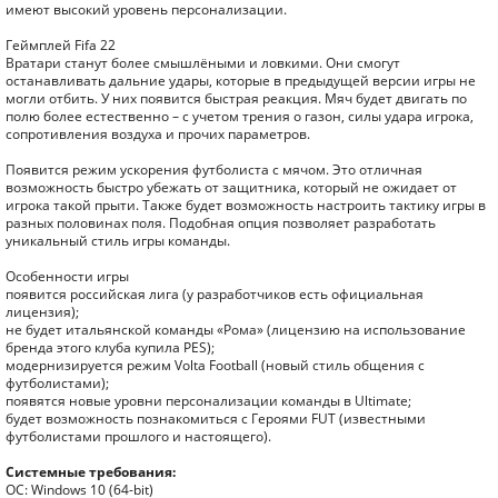
имеют высокий уровень персонализации.
Геймплей Fifa 22
Вратари станут более смышлёными и ловкими. Они смогут
останавливать дальние удары, которые в предыдущей версии игры не
могли отбить. У них появится быстрая реакция. Мяч будет двигать по
полю более естественно – с учетом трения о газон, силы удара игрока,
сопротивления воздуха и прочих параметров.
Появится режим ускорения футболиста с мячом. Это отличная
возможность быстро убежать от защитника, который не ожидает от
игрока такой прыти. Также будет возможность настроить тактику игры в
разных половинах поля. Подобная опция позволяет разработать
уникальный стиль игры команды.
Особенности игры
появится российская лига (у разработчиков есть официальная
лицензия);
не будет итальянской команды «Рома» (лицензию на использование
бренда этого клуба купила PES);
модернизируется режим Volta Football (новый стиль общения с
футболистами);
появятся новые уровни персонализации команды в Ultimate;
будет возможность познакомиться с Героями FUT (известными
футболистами прошлого и настоящего).
Системные требования:
ОС: Windows 10 (64-bit)