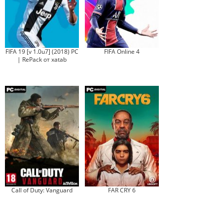
FIFA 19 [v 1.0u7] (2018) PC
FIFA Online 4
| RePack от xatab
Call of Duty: Vanguard
FAR CRY 6