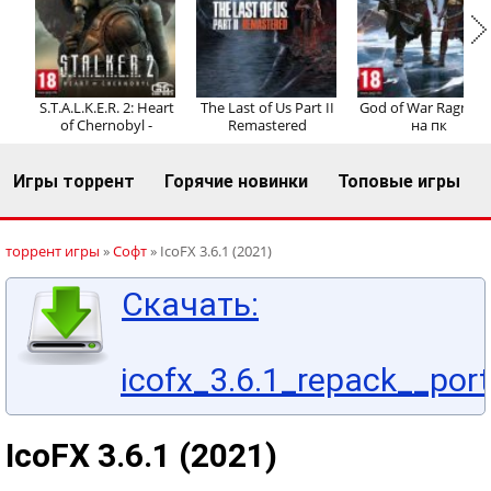
Регистрация
Вход
S.T.A.L.K.E.R. 2: Heart
The Last of Us Part II
God of War Ragnaro
of Chernobyl -
Remastered
на пк
Игры торрент
Горячие новинки
Топовые игры
торрент игры
»
Софт
» IcoFX 3.6.1 (2021)
Скачать:
icofx_3.6.1_repack__por
IcoFX 3.6.1 (2021)