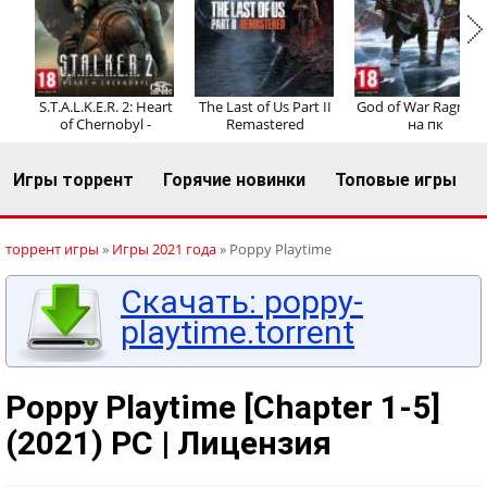
Регистрация
Вход
S.T.A.L.K.E.R. 2: Heart
The Last of Us Part II
God of War Ragnaro
of Chernobyl -
Remastered
на пк
Игры торрент
Горячие новинки
Топовые игры
торрент игры
»
Игры 2021 года
» Poppy Playtime
Скачать: poppy-
playtime.torrent
Poppy Playtime [Chapter 1-5]
(2021) PC | Лицензия