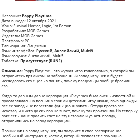
Название:
Poppy Playtime
Дата выхода: 12 октября 2021
Жанр: Survival Horror, Logic, 1st Person
Разработчик: MOB Games
Издатель: MOB Games
Платформа: PC
Тип издания: Лицензия
Язык интерфейса:
Русский, Английский, Multi9
Язык озвучки: Английский, Multi5
Таблетка:
Присутствует (RUNE)
Описание:
Poppy Playtime – это жуткая игра-головоломка, в которой вы
отправитесь прямиком на заброшенный завод игрушек и будете
исследовать его с целью понять, почему владельцы вообще бросили
его…
Когда-то давным-давно корпорация «Playtime» была очень известной и
прославлялась на весь мир своими детскими игрушками, пока однажды
все ее заводы не перестали функционировать. Оттуда просто все
исчезло, и никто до сих пор не знает, почему так произошло. Но теперь у
вакс есть шанс пролить свет на эту историю и узнать правду,
отправившись на завод корпорации.
Проникнув на завод игрушек, вы получите в свое распоряжение
необычный инструмент, костюм, который позволяет с помощью