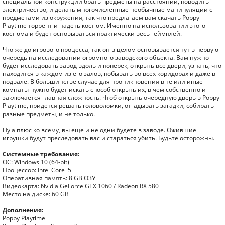
специальной конструкции брать предметы на расстоянии, поводить
электричество, и делать многочисленные необычные манипуляции с
предметами из окружения, так что предлагаем вам скачать Poppy
Playtime торрент и надеть костюм. Именно на использовании этого
костюма и будет основываться практически весь геймплей.
Что же до игрового процесса, так он в целом основывается тут в первую
очередь на исследовании огромного заводского объекта. Вам нужно
будет исследовать завод вдоль и поперек, открыть все двери, узнать, что
находится в каждом из его залов, побывать во всех коридорах и даже в
подвале. В большинстве случае для проникновения в те или иные
комнаты нужно будет искать способ открыть их, в чем собственно и
заключается главная сложность. Чтоб открыть очередную дверь в Poppy
Playtime, придется решать головоломки, отгадывать загадки, собирать
разные предметы, и не только.
Ну а плюс ко всему, вы еще и не одни будете в заводе. Ожившие
игрушки будут преследовать вас и стараться убить. Будьте осторожны.
Системные требования:
ОС: Windows 10 (64-bit)
Процессор: Intel Core i5
Оперативная память: 8 GB ОЗУ
Видеокарта: Nvidia GeForce GTX 1060 / Radeon RX 580
Место на диске: 60 GB
Дополнения:
Poppy Playtime