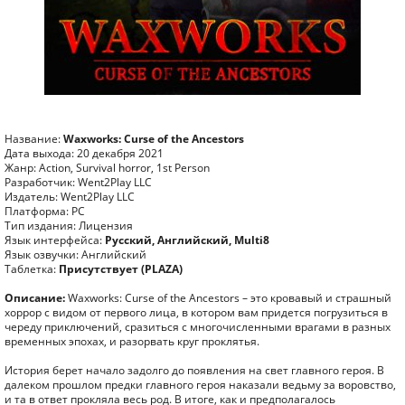
Название:
Waxworks: Curse of the Ancestors
Дата выхода: 20 декабря 2021
Жанр: Action, Survival horror, 1st Person
Разработчик: Went2Play LLC
Издатель: Went2Play LLC
Платформа: PC
Тип издания: Лицензия
Язык интерфейса:
Русский, Английский, Multi8
Язык озвучки: Английский
Таблетка:
Присутствует (PLAZA)
Описание:
Waxworks: Curse of the Ancestors – это кровавый и страшный
хоррор с видом от первого лица, в котором вам придется погрузиться в
череду приключений, сразиться с многочисленными врагами в разных
временных эпохах, и разорвать круг проклятья.
История берет начало задолго до появления на свет главного героя. В
далеком прошлом предки главного героя наказали ведьму за воровство,
и та в ответ прокляла весь род. В итоге, как и предполагалось