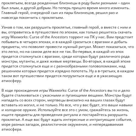
проклятьем, всегда рожденные близнецы в роду были разными – один
был злым, а другой добрым. Но теперь пришло время много изменить.
Главный герой, очередной сын из пары близнецов, решил раз и
навсегда покончить с проклятьем.
Узнав о том, как разрушить проклятье, главный герой, а вместе с ним и
вы, отправитесь в путешествие по эпохам, как только решитесь скачать
игру Waxworks: Curse of the Ancestors торрент на ПК у нас. Вам предстоит
побывать в четырех эпохах, и в каждой сразиться с врагами и добыть
предметы, что позволят провести нужный ритуал. Может показаться, что
это легко, но на самом деле все не так. Во-первых, в каждой из эпох
придется столкнуться с врагами, среди которых будут различного рода
монстры, мутанты, и даже живые мертвецы. Во-вторых, в каждой эпохе
придется столкнуться еще и с разнообразными головоломками, над
решением которых придется изрядно попотеть. Ну а в-третьих, в каждом
таком вот путешествии придется погрузиться еще и в ужасающую
атмосферу.
В ходе прохождения игры Waxworks: Curse of the Ancestors вы то и дело
будете сталкиваться с ужасными и пугающими вещами. Монстры будут
нападать со всех сторон, мертвецы внезапно на ваших глазах будут
вставать из могил, и не только. Но все, что у вас будет, это ваши навыки
и холодное оружие. Используйте все это с умом, сражайтесь за жизнь,
ищите предметы для проведения ритуала и постарайтесь разрушить
проклятье. А еще вас будут ждать интересные и интригующие события,
море разных загадок, реалистичное окружение, и непередаваемая
атмосфера.