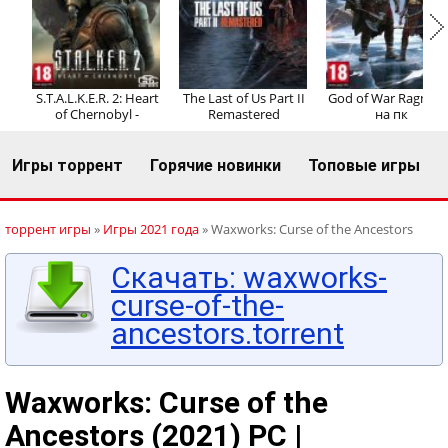
Регистрация
Вход
S.T.A.L.K.E.R. 2: Heart
The Last of Us Part II
God of War Ragnaro
of Chernobyl -
Remastered
на пк
Игры торрент
Горячие новинки
Топовые игры
торрент игры
»
Игры 2021 года
» Waxworks: Curse of the Ancestors
Скачать: waxworks-
curse-of-the-
ancestors.torrent
Waxworks: Curse of the
Ancestors (2021) PC |