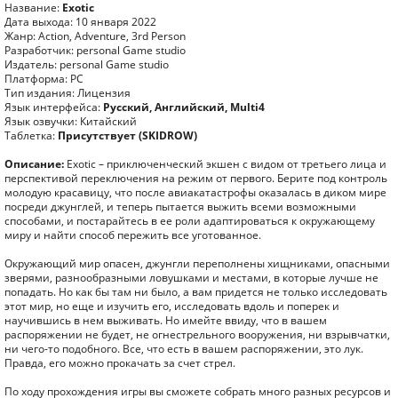
Название:
Exotic
Дата выхода: 10 января 2022
Жанр: Action, Adventure, 3rd Person
Разработчик: personal Game studio
Издатель: personal Game studio
Платформа: PC
Тип издания: Лицензия
Язык интерфейса:
Русский, Английский, Multi4
Язык озвучки: Китайский
Таблетка:
Присутствует (SKIDROW)
Описание:
Exotic – приключенческий экшен с видом от третьего лица и
перспективой переключения на режим от первого. Берите под контроль
молодую красавицу, что после авиакатастрофы оказалась в диком мире
посреди джунглей, и теперь пытается выжить всеми возможными
способами, и постарайтесь в ее роли адаптироваться к окружающему
миру и найти способ пережить все уготованное.
Окружающий мир опасен, джунгли переполнены хищниками, опасными
зверями, разнообразными ловушками и местами, в которые лучше не
попадать. Но как бы там ни было, а вам придется не только исследовать
этот мир, но еще и изучить его, исследовать вдоль и поперек и
научившись в нем выживать. Но имейте ввиду, что в вашем
распоряжении не будет, не огнестрельного вооружения, ни взрывчатки,
ни чего-то подобного. Все, что есть в вашем распоряжении, это лук.
Правда, его можно прокачать за счет стрел.
По ходу прохождения игры вы сможете собрать много разных ресурсов и