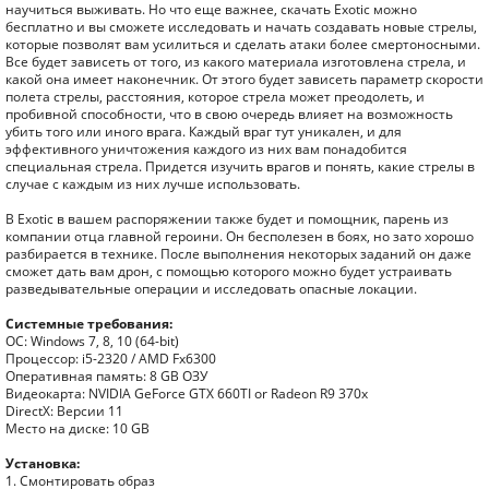
научиться выживать. Но что еще важнее, скачать Exotic можно
бесплатно и вы сможете исследовать и начать создавать новые стрелы,
которые позволят вам усилиться и сделать атаки более смертоносными.
Все будет зависеть от того, из какого материала изготовлена стрела, и
какой она имеет наконечник. От этого будет зависеть параметр скорости
полета стрелы, расстояния, которое стрела может преодолеть, и
пробивной способности, что в свою очередь влияет на возможность
убить того или иного врага. Каждый враг тут уникален, и для
эффективного уничтожения каждого из них вам понадобится
специальная стрела. Придется изучить врагов и понять, какие стрелы в
случае с каждым из них лучше использовать.
В Exotic в вашем распоряжении также будет и помощник, парень из
компании отца главной героини. Он бесполезен в боях, но зато хорошо
разбирается в технике. После выполнения некоторых заданий он даже
сможет дать вам дрон, с помощью которого можно будет устраивать
разведывательные операции и исследовать опасные локации.
Системные требования:
ОС: Windows 7, 8, 10 (64-bit)
Процессор: i5-2320 / AMD Fx6300
Оперативная память: 8 GB ОЗУ
Видеокарта: NVIDIA GeForce GTX 660TI or Radeon R9 370x
DirectX: Версии 11
Место на диске: 10 GB
Установка:
1. Смонтировать образ