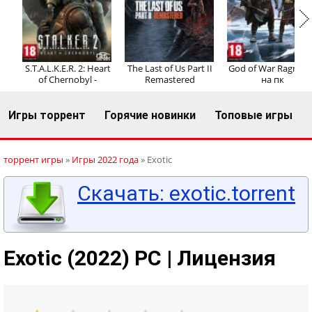
Регистрация
Вход
S.T.A.L.K.E.R. 2: Heart
The Last of Us Part II
God of War Ragnaro
of Chernobyl -
Remastered
на пк
Игры торрент
Горячие новинки
Топовые игры
торрент игры
»
Игры 2022 года
» Exotic
Скачать: exotic.torrent
Exotic (2022) PC | Лицензия