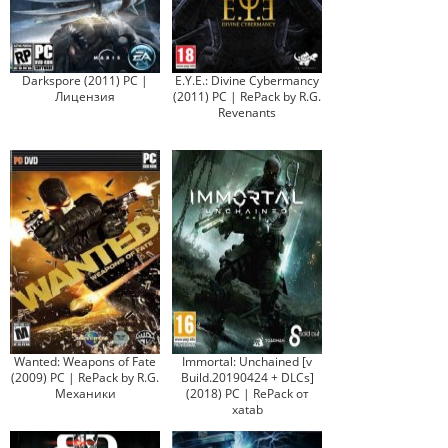
Darkspore (2011) PC |
E.Y.E.: Divine Cybermancy
Лицензия
(2011) PC | RePack by R.G.
Revenants
Wanted: Weapons of Fate
Immortal: Unchained [v
(2009) PC | RePack by R.G.
Build.20190424 + DLCs]
Механики
(2018) PC | RePack от
xatab