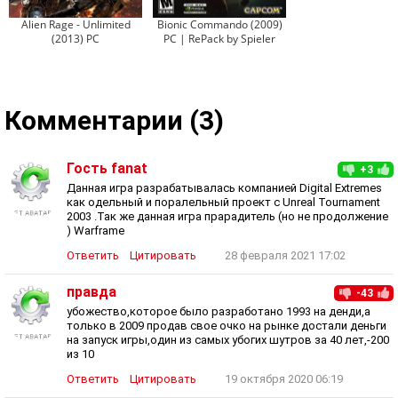
Alien Rage - Unlimited
Bionic Commando (2009)
(2013) PC
PC | RePack by Spieler
Комментарии (3)
Гость fanat
+3
Данная игра разрабатывалась компанией Digital Extremes
как одельный и поралельный проект с Unreal Tournament
2003 .Так же данная игра прарадитель (но не продолжение
) Warframe
Ответить
Цитировать
28 февраля 2021 17:02
правда
-43
убожество,которое было разработано 1993 на денди,а
только в 2009 продав свое очко на рынке достали деньги
на запуск игры,один из самых убогих шутров за 40 лет,-200
из 10
Ответить
Цитировать
19 октября 2020 06:19