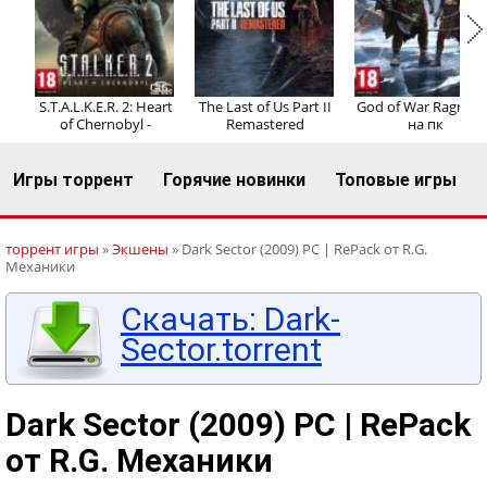
Регистрация
Вход
S.T.A.L.K.E.R. 2: Heart
The Last of Us Part II
God of War Ragnaro
of Chernobyl -
Remastered
на пк
Игры торрент
Горячие новинки
Топовые игры
торрент игры
»
Экшены
» Dark Sector (2009) PC | RePack от R.G.
Механики
Скачать: Dark-
Sector.torrent
Dark Sector (2009) PC | RePack
от R.G. Механики