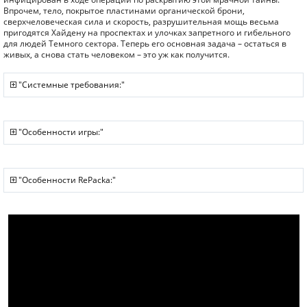
Впрочем, тело, покрытое пластинами органической брони,
сверхчеловеческая сила и скорость, разрушительная мощь весьма
пригодятся Хайдену на проспектах и улочках запретного и гибельного
для людей Темного сектора. Теперь его основная задача – остаться в
живых, а снова стать человеком – это уж как получится.
"Системные требования:"
"Особенности игры:"
"Особенности RePacka:"