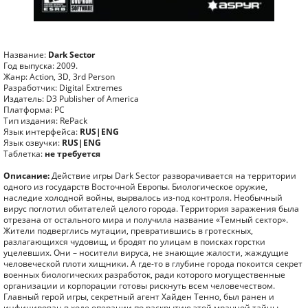
Название:
Dark Sector
Год выпуска: 2009.
Жанр: Action, 3D, 3rd Person
Разработчик: Digital Extremes
Издатель: D3 Publisher of America
Платформа: PC
Тип издания: RePack
Язык интерфейса:
RUS|ENG
Язык озвучки:
RUS|ENG
Таблетка:
не требуется
Описание:
Действие игры Dark Sector разворачивается на территории
одного из государств Восточной Европы. Биологическое оружие,
наследие холодной войны, вырвалось из-под контроля. Необычный
вирус поглотил обитателей целого города. Территория заражения была
отрезана от остального мира и получила название «Темный сектор».
Жители подверглись мутации, превратившись в гротескных,
разлагающихся чудовищ, и бродят по улицам в поисках горстки
уцелевших. Они – носители вируса, не знающие жалости, жаждущие
человеческой плоти хищники. А где-то в глубине города покоится секрет
военных биологических разработок, ради которого могущественные
организации и корпорации готовы рискнуть всем человечеством.
Главный герой игры, секретный агент Хайден Тенно, был ранен и
инфицирован в ходе операции по раскрытию этой мрачной тайны.