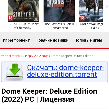
Регистрация
Вход
S.T.A.L.K.E.R. 2: Heart
The Last of Us Part II
God of War Ragnaro
of Chernobyl -
Remastered
на пк
Игры торрент
Горячие новинки
Топовые игры
торрент игры
»
Игры 2022 года
» Dome Keeper: Deluxe Edition
Скачать: dome-keeper-
deluxe-edition.torrent
Dome Keeper: Deluxe Edition
(2022) PC | Лицензия