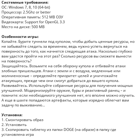
Системные требования:
ОС: Windows 7, 8, 10 (64-bit)
Процессор: 2.5Ghz or better
Оперативная память: 512 MB ОЗУ
Видеокарта: Support for OpenGL 3.3
Место на диске: 500 MB
Особенности игры:
Копайте. Бурите туннели под куполом, чтобы добыть ценные ресурсы, но
не забывайте следить за временем, ведь нужно успеть вернуться на
поверхность до того, как начнется следующая атака. Насколько глубоко
вам удастся пройти на этот раз? Сколько ресурсов вы сможете вынести
на поверхность?
Защищайтесь. Возьмите на себя оборону купола и отбивайте атаки
злобных пришельцев. Атаки с земли и с воздуха, медленные или
молниеносные – определяйте приоритет целей и уничтожайте
атакующих, прежде чем они смогут добраться до вашего купола.
Развивайтесь. Используйте собранные ресурсы для получения мощных
улучшений. Модернизируйте оружие, буры и реактивный ранец – и
помните: если необходимого улучшения нет, его вполне можно изучить.
А еще в шахте попадаются артефакты, которые изрядно облегчат вам
задачу по выживанию...
Установка:
1. Смонтировать образ
2. Установить
3. Скопировать таблетку из папки DOGE (на образе) в папку где
установлена игра