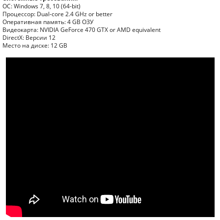
ОС: Windows 7, 8, 10 (64-bit)
Процессор: Dual-core 2.4 GHz or better
Оперативная память: 4 GB ОЗУ
Видеокарта: NVIDIA GeForce 470 GTX or AMD equivalent
DirectX: Версии 12
Место на диске: 12 GB