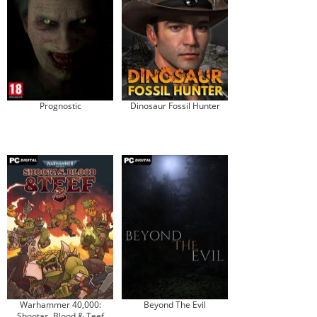
Prognostic
Dinosaur Fossil Hunter
Warhammer 40,000:
Beyond The Evil
Shootas, Blood & Teef