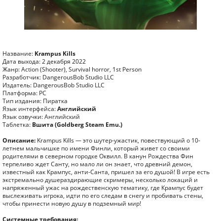
Название:
Krampus Kills
Дата выхода: 2 декабря 2022
Жанр: Action (Shooter), Survival horror, 1st Person
Разработчик: DangerousBob Studio LLC
Издатель: DangerousBob Studio LLC
Платформа: PC
Тип издания: Пиратка
Язык интерфейса:
Английский
Язык озвучки: Английский
Таблетка:
Вшита (Goldberg Steam Emu.)
Описание:
Krampus Kills — это шутер-ужастик, повествующий о 10-
летнем мальчишке по имени Финли, который живет со своими
родителями в северном городке Оквилл. В канун Рождества Фин
терпеливо ждет Санту, но мало ли он знает, что древний демон,
известный как Крампус, анти-Санта, пришел за его душой! В игре есть
экстремально душераздирающие скримеры, несколько локаций и
напряженный ужас на рождественскую тематику, где Крампус будет
выслеживать игрока, идти по его следам в снегу и пробивать стены,
чтобы принести новую душу в подземный мир!
Системные требования: