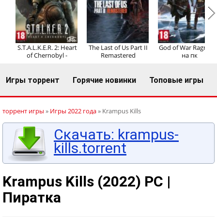
Регистрация
Вход
S.T.A.L.K.E.R. 2: Heart
The Last of Us Part II
God of War Ragnaro
of Chernobyl -
Remastered
на пк
Игры торрент
Горячие новинки
Топовые игры
торрент игры
»
Игры 2022 года
» Krampus Kills
Скачать: krampus-
kills.torrent
Krampus Kills (2022) PC |
Пиратка