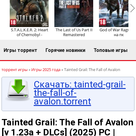
Регистрация
Вход
S.T.A.L.K.E.R. 2: Heart
The Last of Us Part II
God of War Ragnaro
of Chernobyl -
Remastered
на пк
Игры торрент
Горячие новинки
Топовые игры
торрент игры
»
Игры 2025 года
» Tainted Grail: The Fall of Avalon
Скачать: tainted-grail-
the-fall-of-
avalon.torrent
Tainted Grail: The Fall of Avalon
[v 1.23a + DLCs] (2025) PC |