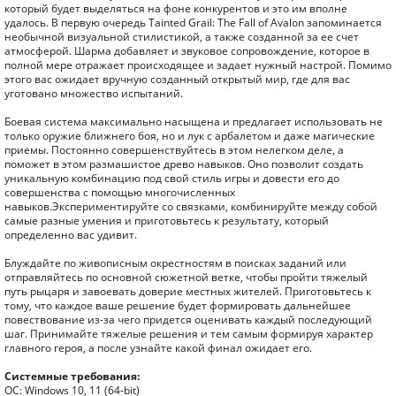
который будет выделяться на фоне конкурентов и это им вполне
удалось. В первую очередь Tainted Grail: The Fall of Avalon запоминается
необычной визуальной стилистикой, а также созданной за ее счет
атмосферой. Шарма добавляет и звуковое сопровождение, которое в
полной мере отражает происходящее и задает нужный настрой. Помимо
этого вас ожидает вручную созданный открытый мир, где для вас
уготовано множество испытаний.
Боевая система максимально насыщена и предлагает использовать не
только оружие ближнего боя, но и лук с арбалетом и даже магические
приемы. Постоянно совершенствуйтесь в этом нелегком деле, а
поможет в этом размашистое древо навыков. Оно позволит создать
уникальную комбинацию под свой стиль игры и довести его до
совершенства с помощью многочисленных
навыков.Экспериментируйте со связками, комбинируйте между собой
самые разные умения и приготовьтесь к результату, который
определенно вас удивит.
Блуждайте по живописным окрестностям в поисках заданий или
отправляйтесь по основной сюжетной ветке, чтобы пройти тяжелый
путь рыцаря и завоевать доверие местных жителей. Приготовьтесь к
тому, что каждое ваше решение будет формировать дальнейшее
повествование из-за чего придется оценивать каждый последующий
шаг. Принимайте тяжелые решения и тем самым формируя характер
главного героя, а после узнайте какой финал ожидает его.
Системные требования:
ОС: Windows 10, 11 (64-bit)