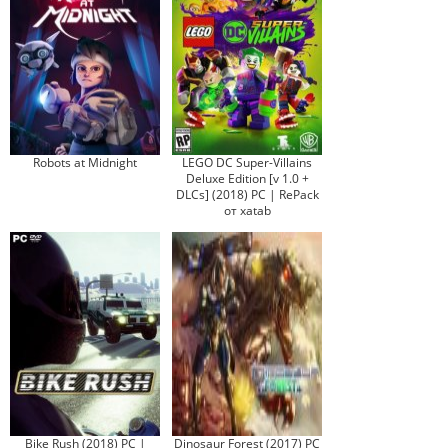
Robots at Midnight
LEGO DC Super-Villains
Deluxe Edition [v 1.0 +
DLCs] (2018) PC | RePack
от xatab
Bike Rush (2018) PC |
Dinosaur Forest (2017) PC