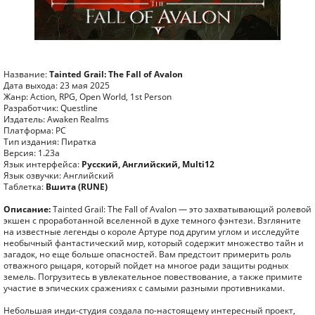
Название:
Tainted Grail: The Fall of Avalon
Дата выхода: 23 мая 2025
Жанр: Action, RPG, Open World, 1st Person
Разработчик: Questline
Издатель: Awaken Realms
Платформа: PC
Тип издания: Пиратка
Версия: 1.23a
Язык интерфейса:
Русский, Английский, Multi12
Язык озвучки: Английский
Таблетка:
Вшита (RUNE)
Описание:
Tainted Grail: The Fall of Avalon — это захватывающий ролевой
экшен с проработанной вселенной в духе темного фэнтези. Взгляните
на известные легенды о короле Артуре под другим углом и исследуйте
необычный фантастический мир, который содержит множество тайн и
загадок, но еще больше опасностей. Вам предстоит примерить роль
отважного рыцаря, который пойдет на многое ради защиты родных
земель. Погрузитесь в увлекательное повествование, а также примите
участие в эпических сражениях с самыми разными противниками.
Небольшая инди-студия создала по-настоящему интересный проект,