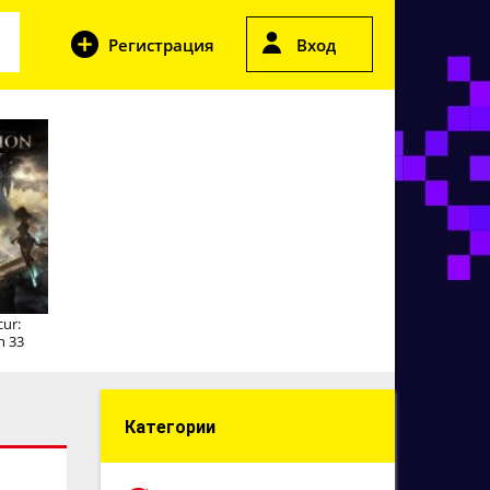
Регистрация
Вход
cur:
n 33
Категории