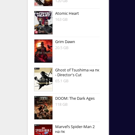
120 GB
Atomic Heart
163 GB
Grim Dawn
20.5 GB
Ghost of Tsushima на пк
- Director's Cut
65.1 GB
DOOM: The Dark Ages
118 GB
Marvel’s Spider-Man 2
на пк