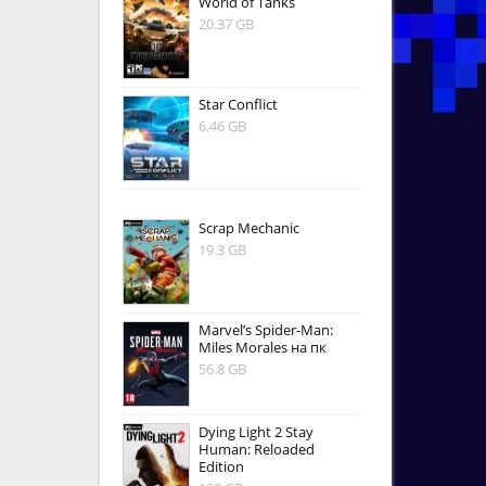
World of Tanks
20.37 GB
Star Conflict
6.46 GB
Scrap Mechanic
19.3 GB
Marvel’s Spider-Man:
Miles Morales на пк
56.8 GB
Dying Light 2 Stay
Human: Reloaded
Edition