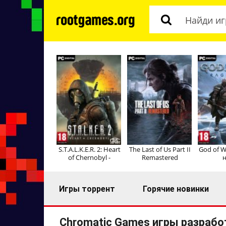
S.T.A.L.K.E.R. 2: Heart
The Last of Us Part II
God of W
of Chernobyl -
Remastered
н
Игры торрент
Горячие новинки
Chromatic Games игры разрабо