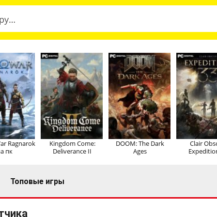
ar Ragnarok
Kingdom Come:
DOOM: The Dark
Clair Obs
а пк
Deliverance II
Ages
Expeditio
Топовые игры
тчика