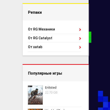
Репаки
От RG Механики
От RG Catalyst
От xatab
Популярные игры
Enlisted
22.70 GB