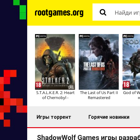
S.T.A.L.K.E.R. 2: Heart
The Last of Us Part II
God of W
of Chernobyl -
Remastered
н
Игры торрент
Горячие новинки
ShadowWolf Games игры разра