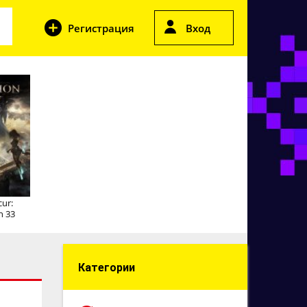
Регистрация
Вход
cur:
n 33
Категории