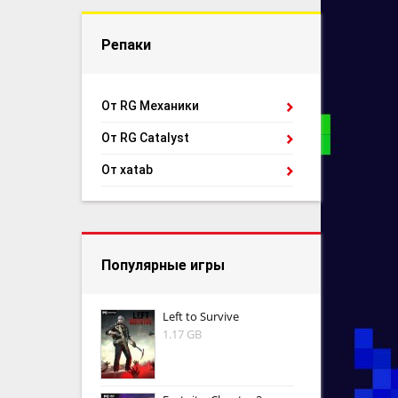
Репаки
От RG Механики
От RG Catalyst
От xatab
Популярные игры
Left to Survive
1.17 GB