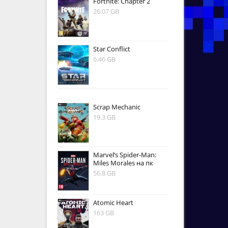
Fortnite: Chapter 2
26.07 GB
Star Conflict
6.46 GB
Scrap Mechanic
19.3 GB
Marvel’s Spider-Man:
Miles Morales на пк
56.8 GB
Atomic Heart
163 GB