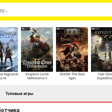
ar Ragnarok
Kingdom Come:
DOOM: The Dark
Clair Obs
а пк
Deliverance II
Ages
Expeditio
Топовые игры
ботчика