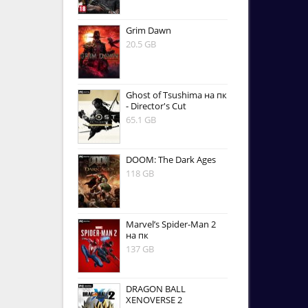
Grim Dawn
20.5 GB
Ghost of Tsushima на пк
- Director's Cut
65.1 GB
DOOM: The Dark Ages
118 GB
Marvel’s Spider-Man 2
на пк
137 GB
DRAGON BALL
XENOVERSE 2