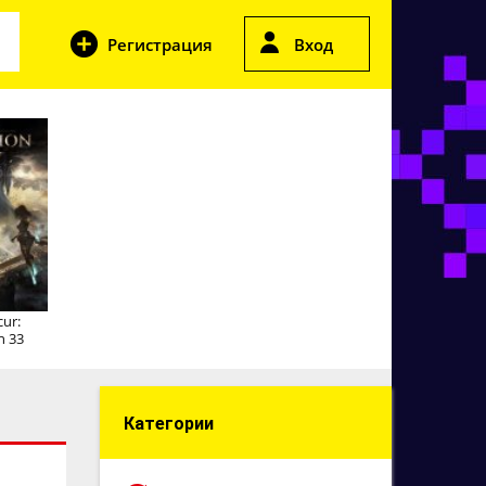
Регистрация
Вход
cur:
n 33
Категории