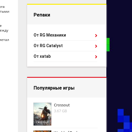
отя
итыми
Репаки
е
между
От RG Механики
метал
От RG Catalyst
От xatab
Популярные игры
Crossout
3.67 GB