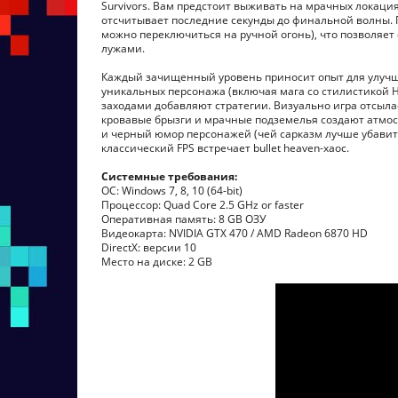
Survivors. Вам предстоит выживать на мрачных локаци
отсчитывает последние секунды до финальной волны. 
можно переключиться на ручной огонь), что позволяе
лужами.
Каждый зачищенный уровень приносит опыт для улучш
уникальных персонажа (включая мага со стилистикой 
заходами добавляют стратегии. Визуально игра отсыл
кровавые брызги и мрачные подземелья создают атмос
и черный юмор персонажей (чей сарказм лучше убавить
классический FPS встречает bullet heaven-хаос.
Системные требования:
ОС: Windows 7, 8, 10 (64-bit)
Процессор: Quad Core 2.5 GHz or faster
Оперативная память: 8 GB ОЗУ
Видеокарта: NVIDIA GTX 470 / AMD Radeon 6870 HD
DirectX: версии 10
Место на диске: 2 GB