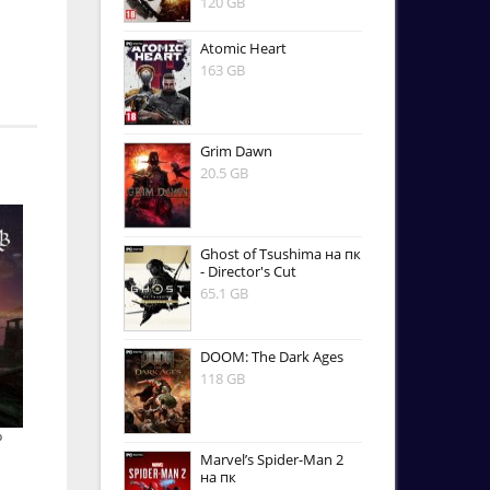
120 GB
Atomic Heart
163 GB
Grim Dawn
20.5 GB
Ghost of Tsushima на пк
- Director's Cut
65.1 GB
DOOM: The Dark Ages
118 GB
b
Marvel’s Spider-Man 2
на пк