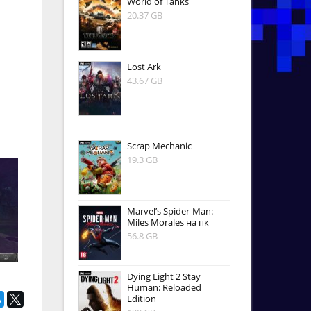
World of Tanks
20.37 GB
Lost Ark
43.67 GB
Scrap Mechanic
19.3 GB
Marvel’s Spider-Man:
Miles Morales на пк
56.8 GB
Dying Light 2 Stay
Human: Reloaded
Edition