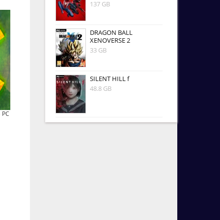
137 GB
DRAGON BALL
XENOVERSE 2
33 GB
SILENT HILL f
48.8 GB
) PC