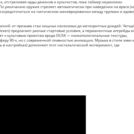
ях, отстреливая орды демонов и культистов, пока таймер неумолимо
По умолчанию оружие стреляет автоматически при наведении на врага (х
т сосредоточиться на тактическом маневрировании между трупами и ядов
ений: от призыва стаи хищных насекомых до метеоритных дождей. Четыр
Hexen) предлагают разные стартовые условия, а перманентные апгрейды 
ает к культовым проектам вроде DUSK — низкополигональные текстуры,
феру 90-х, но с современной плавностью анимации. Музыка в стиле хэви-
 в настройках) дополняют этот ностальгический эксперимент, где