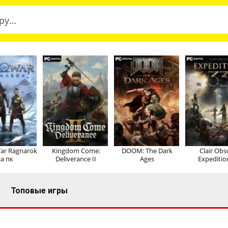
ar Ragnarok
Kingdom Come:
DOOM: The Dark
Clair Obs
а пк
Deliverance II
Ages
Expeditio
Топовые игры