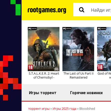
S.T.A.L.K.E.R. 2: Heart
The Last of Us Part II
God of W
of Chernobyl -
Remastered
н
Игры торрент
Горячие новинки
торрент игры
»
Игры 2025 года
» Bloodshed