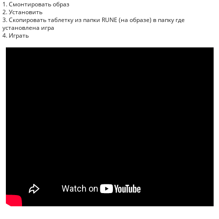
1. Смонтировать образ
2. Установить
3. Скопировать таблетку из папки RUNE (на образе) в папку где
установлена игра
4. Играть