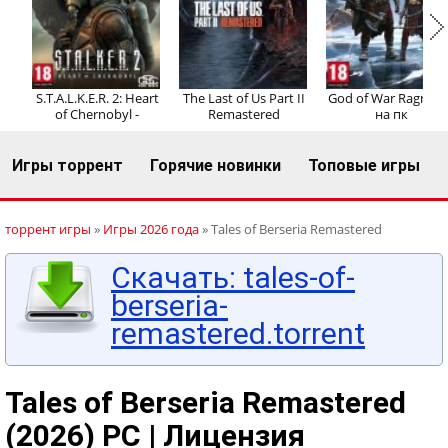
Регистрация
Вход
S.T.A.L.K.E.R. 2: Heart
The Last of Us Part II
God of War Ragnaro
of Chernobyl -
Remastered
на пк
Игры торрент
Горячие новинки
Топовые игры
торрент игры
»
Игры 2026 года
» Tales of Berseria Remastered
Скачать: tales-of-
berseria-
remastered.torrent
Tales of Berseria Remastered
(2026) PC | Лицензия