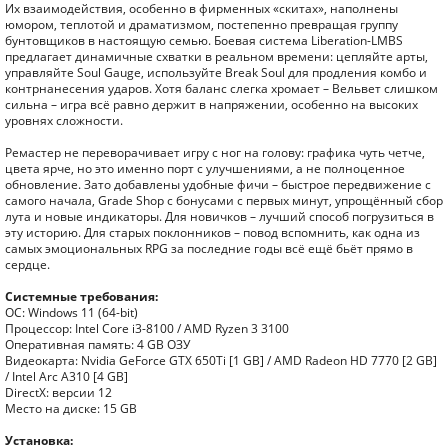
Их взаимодействия, особенно в фирменных «скитах», наполнены
юмором, теплотой и драматизмом, постепенно превращая группу
бунтовщиков в настоящую семью. Боевая система Liberation-LMBS
предлагает динамичные схватки в реальном времени: цепляйте арты,
управляйте Soul Gauge, используйте Break Soul для продления комбо и
контрнанесения ударов. Хотя баланс слегка хромает – Вельвет слишком
сильна – игра всё равно держит в напряжении, особенно на высоких
уровнях сложности.
Ремастер не переворачивает игру с ног на голову: графика чуть четче,
цвета ярче, но это именно порт с улучшениями, а не полноценное
обновление. Зато добавлены удобные фичи – быстрое передвижение с
самого начала, Grade Shop с бонусами с первых минут, упрощённый сбор
лута и новые индикаторы. Для новичков – лучший способ погрузиться в
эту историю. Для старых поклонников – повод вспомнить, как одна из
самых эмоциональных RPG за последние годы всё ещё бьёт прямо в
сердце.
Системные требования:
ОС: Windows 11 (64-bit)
Процессор: Intel Core i3-8100 / AMD Ryzen 3 3100
Оперативная память: 4 GB ОЗУ
Видеокарта: Nvidia GeForce GTX 650Ti [1 GB] / AMD Radeon HD 7770 [2 GB]
/ Intel Arc A310 [4 GB]
DirectX: версии 12
Место на диске: 15 GB
Установка: