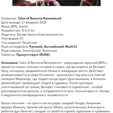
Название:
Tales of Berseria Remastered
Дата выхода: 27 февраля 2026
Жанр: jRPG, Anime
Разработчик: D.A.G Inc.
Издатель: Bandai Namco Entertainment Inc.
Платформа: PC
Тип издания: Лицензия
Язык интерфейса:
Русский, Английский, Multi12
Язык озвучки: Английский, Японский
Таблетка:
Присутствует (RUNE)
Описание:
Tales of Berseria Remastered – переиздание мрачной JRPG с
одной из самых сильных историй в серии, где вы играете за Вельвет
Кроу, женщину, раздавленную болью и жаждущую мести. Действие
разворачивается в мире Отчаяния – архипелаге под властью Святой
империи Мидганда, где людей соседствуют духи-малаким, а болезнь
даэмонблайт превращает людей в чудовищ. После трагедии,
уничтожившей её семью, Вельвет становится терийоном – особой
разновидностью демона, и отправляется в путь, полный ярости, потерь
и медленного возвращения к человечности.
Ваши спутники – не просто аксессуары: самурай Рокуро, безумная
ведьма Мажилу, проклятый малак Эйзен, целительница Элеонора и
ребёнок-дух Лапичет, каждый со своей историей, идеалами и травмами.