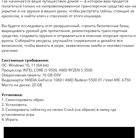
Так начинается ваше путешествие домой — в котором вам придется
полагаться только на импровизированное транспортное средство как на
укрытие и на оружие в ваших руках, чтобы распутать тайны, стоящие за
кризисом, и найти ключ к спасению от этого кошмара.
Вы будете исследовать этот разрушенный, строить безопасные базы,
выращивать урожай для пропитания, ремонтировать транспортные
средства, создавать оружие и отправляться в опасные опорные пункты и
руины. Собирайте ресурсы, улучшайте снаряжение и делайте все
возможное, чтобы выжить в мире, захваченном зомби и неизвестными
ужасами.
Системные требования:
ОС: Windows 10, 11 (64-bit)
Процессор: INTEL CORE i5 9500, AMD RYZEN 5 3500
Оперативная память: 16 GB ОЗУ
Видеокарта: NVIDIA GeForce 1060 / AMD Radeon 5500 XT / Intel ARC A750
Место на диске: 20 GB
Установка:
1. Смонтировать образ
2. Установить
3. Скопировать таблетку из папки Crack (на образе) в папку где
установлена игра
4. Играть