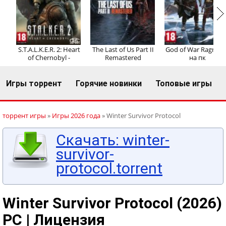
Регистрация
Вход
S.T.A.L.K.E.R. 2: Heart
The Last of Us Part II
God of War Ragnaro
of Chernobyl -
Remastered
на пк
Игры торрент
Горячие новинки
Топовые игры
торрент игры
»
Игры 2026 года
» Winter Survivor Protocol
Скачать: winter-
survivor-
protocol.torrent
Winter Survivor Protocol (2026)
PC | Лицензия