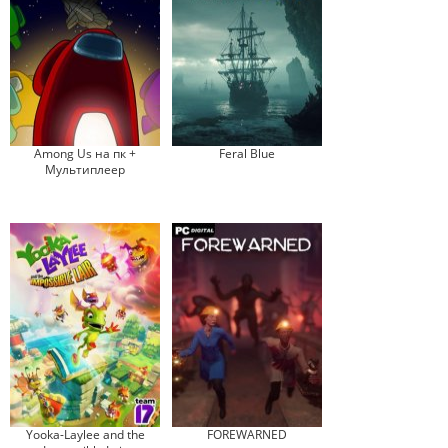
Among Us на пк +
Feral Blue
Мультиплеер
Yooka-Laylee and the
FOREWARNED