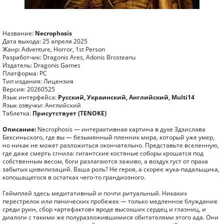
Название:
Necrophosis
Дата выхода: 25 апреля 2025
Жанр: Adventure, Horror, 1st Person
Разработчик: Dragonis Ares, Adonis Brosteanu
Издатель: Dragonis Games
Платформа: PC
Тип издания: Лицензия
Версия: 20260525
Язык интерфейса:
Русский, Украинский, Английский, Multi14
Язык озвучки: Английский
Таблетка:
Присутствует (TENOKE)
Описание:
Necrophosis — интерактивная картина в духе Здзислава
Бексиньского, где вы — безымянный пленник мира, который уже умер,
но никак не может разложиться окончательно. Представьте вселенную,
где даже смерть сгнила: гигантские костяные соборы крошатся под
собственным весом, боги разлагаются заживо, а воздух густ от праха
забытых цивилизаций. Ваша роль? Не героя, а скорее жука-падальщика,
копошащегося в остатках чего-то грандиозного.
Геймплей здесь медитативный и почти ритуальный. Никаких
перестрелок или панических пробежек — только медленное блуждание
среди руин, сбор «артефактов» вроде высохших сердец и глазниц, и
диалоги с такими же полуразложившимися обитателями этого ада. Они