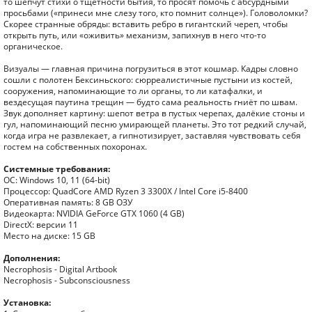
то шепчут стихи о тщетности бытия, то просят помочь с абсурдными
просьбами («принеси мне слезу того, кто помнит солнце»). Головоломки?
Скорее странные обряды: вставить ребро в гигантский череп, чтобы
открыть путь, или «оживить» механизм, запихнув в него что-то
органическое.
Визуалы — главная причина погрузиться в этот кошмар. Кадры словно
сошли с полотен Бексиньского: сюрреалистичные пустыни из костей,
сооружения, напоминающие то ли органы, то ли катафалки, и
вездесущая паутина трещин — будто сама реальность гниёт по швам.
Звук дополняет картину: шепот ветра в пустых черепах, далёкие стоны и
гул, напоминающий песню умирающей планеты. Это тот редкий случай,
когда игра не развлекает, а гипнотизирует, заставляя чувствовать себя
гостем на собственных похоронах.
Системные требования:
ОС: Windows 10, 11 (64-bit)
Процессор: QuadCore AMD Ryzen 3 3300X / Intel Core i5-8400
Оперативная память: 8 GB ОЗУ
Видеокарта: NVIDIA GeForce GTX 1060 (4 GB)
DirectX: версии 11
Место на диске: 15 GB
Дополнения:
Necrophosis - Digital Artbook
Necrophosis - Subconsciousness
Установка: