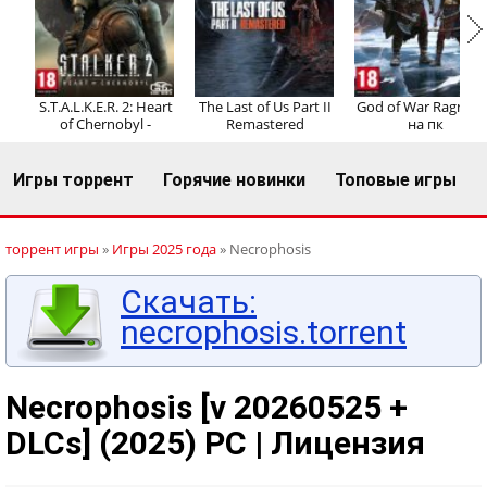
Регистрация
Вход
S.T.A.L.K.E.R. 2: Heart
The Last of Us Part II
God of War Ragnaro
of Chernobyl -
Remastered
на пк
Игры торрент
Горячие новинки
Топовые игры
торрент игры
»
Игры 2025 года
» Necrophosis
Скачать:
necrophosis.torrent
Necrophosis [v 20260525 +
DLCs] (2025) PC | Лицензия