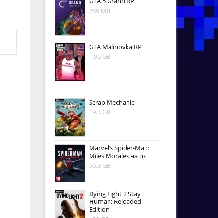
GTA 5 Grand RP
289 MB
GTA Malinovka RP
1.95 GB
Scrap Mechanic
19.3 GB
Marvel’s Spider-Man:
Miles Morales на пк
56.8 GB
Dying Light 2 Stay
Human: Reloaded
Edition