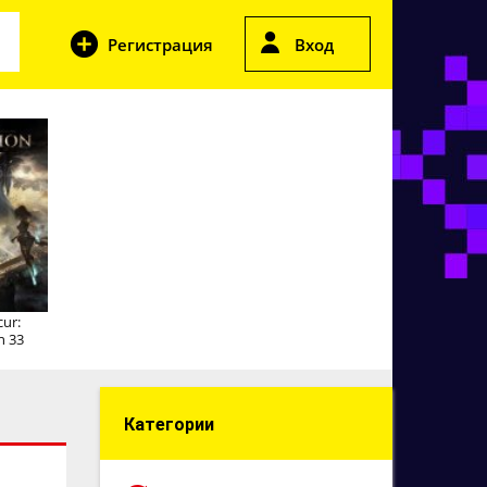
Регистрация
Вход
cur:
n 33
Категории