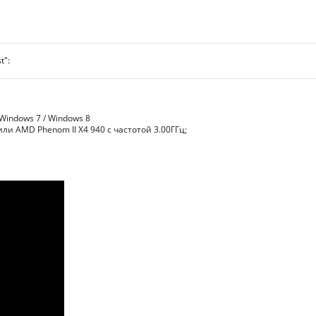
t":
Windows 7 / Windows 8
 или AMD Phenom II X4 940 с частотой 3.00ГГц;