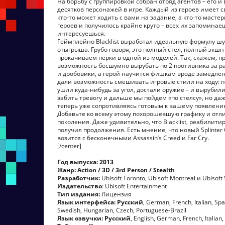
На борьбу с группировкой собран отряд агентов – его 
десятков персонажей в игре. Каждый из героев имеет с
кто-то может ходить с вами на задание, а кто-то маст
героев и получилось крайне круто – всех их запомина
интересуешься.
Геймплейно Blacklist выработал идеальную формулу шу
отыгрыша. Грубо говоря, это полный стел, полный экш
прокачиваем перки в одной из моделей. Так, скажем, 
возможность бесшумно вырубать по 2 противника за ра
и дробовики, а герой научится фишкам вроде замедлен
дали возможность смешивать игровые стили на ходу: по
ушли куда-нибудь за угол, достали оружие – и вырубили
забить тревогу и дальше мы пойдем «по стелсу», но да
теперь уже сопротивляясь готовым к вашему появлен
Добавьте ко всему этому похорошевшую графику и отл
поколения. Даже удивительно, что Blacklist, реабилит
получил продолжения. Есть мнение, что новый Splinter C
возится с бесконечными Assassin’s Creed и Far Cry.
[/center]
Год выпуска:
2013
Жанр:
Action / 3D / 3rd Person / Stealth
Разработчик:
Ubisoft Toronto, Ubisoft Montreal и Ubisoft
Издательство
: Ubisoft Entertainment
Тип издания:
Лицензия
Язык интерфейса:
Русский
, German, French, Italian, Sp
Swedish, Hungarian, Czech, Portuguese-Brazil
Язык озвучки:
Русский
, English, German, French, Italian