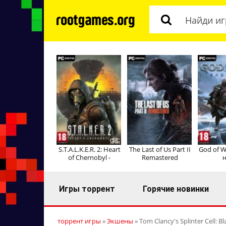
S.T.A.L.K.E.R. 2: Heart
The Last of Us Part II
God of W
of Chernobyl -
Remastered
н
Игры торрент
Горячие новинки
торрент игры
»
Экшены
» Tom Clancy's Splinter Cell: Bl