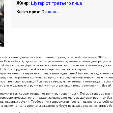
Жанр:
Шутер от третьего лица
Категория:
Экшены
сь за жизнь одного из своих главных брендов первой половины 2000х.
 Double Agent, где от игры к игре менялись, кажется, лишь декорации, а 
nviction, которая убрала из игры ключевую – «шпионскую» механику. Даже
isoft соорудила Blacklist – вообще лучшую игру в серии.
что игра, не меняя жанровых устоев, нашла идеальный баланс между всеми 
олепии, имел огромное количество пришитых рудиментов: непонятные личн
жия, не использовавшийся из-за стелса; «клюквенная» мотивация героя и
его этого цельную игру – и получился стелс-экшн нового поколения. Давайт
Clancy’s» и тем самым отошел от политизированности. Потому теперь у нас –
террористическая организация захватывает одну из далеких военных баз 
пары ядерных орудий. Требования террористов просты – вывезти все войск
ния не выполнены, террористы ежедневно будут взрывать уже заложенные б