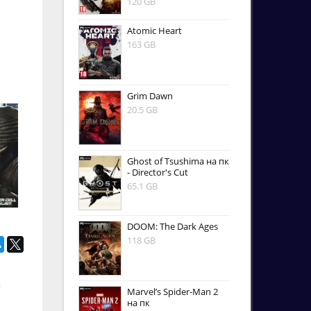
120 GB
Atomic Heart
163 GB
Grim Dawn
20.5 GB
Ghost of Tsushima на пк
- Director's Cut
65.1 GB
DOOM: The Dark Ages
118 GB
.
Marvel’s Spider-Man 2
на пк