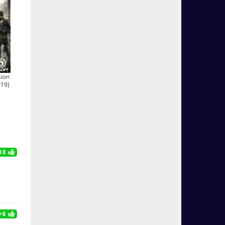
sion
019)
10
+6