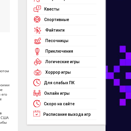
Квесты
Спортивные
Файтинги
Песочницы
Приключения
Логические игры
потом
Хоррор игры
Для слабых ПК
своими
ые
Онлайн игры
 его
е
Скоро на сайте
в
Расписание выхода игр
а США
омбы