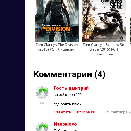
Tom Clancy’s The Division
Tom Clancy's Rainbow Six:
(2016) PC | Лицензия
Siege (2015) PC |
Лицензия
Комментарии (4)
Гость дмитрий
какой ключ ???
где взять ключ
Ответить
Цитировать
26 сентября 2
Naebalovo
Таблетки нет.