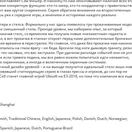
и возглавляет Сэм Фишер. И наконец-то нам обосновывают наличие всех эт
вою конкретную функцию: кто-то хакер, кто-то координатор с правительств
ерит вам крутое снаряжение. Серия обратила внимание на второстепенных
ешь уже к середине игры, а мнением и историями каждого реально
тера и стелса. Формально у нас здесь появилось три прокачиваемые моде
н и смешанный стиль. Проходя уровни, мы набираем опыт, за который
прокачав стелс, со временем мы получим новые «незаметные» гаджеты и
з, а вот прокачка в «танка» откроет перед нами дополнительные бронежи
ия времени в перестрелке. Но главное, что даже без прокачки нам наконе
пались на глаза врагу – не беда. Бросили под ноги дымовую гранату, резк
 тех часовых, что вас застукали. При удачном раскладе событий они не ус
же если тревога подана, мы все равно можем попытаться идти незаметно,
ию охранникам, а иногда и включенным охранным системам.
ичный дизайн уровней – и на выходе получится идеальный стелс-экшн нов
ировавший стагнирующую серию в глазах прессы и игроков, до сих пор не
ell станет главной игрой Ubisoft на E3-2018, но пока что компания все ещ
 Shanghai
anish, Traditional Chinese, English, Japanese, Polish, Danish, Dutch, Norwegian,
, Spanish, Japanese, Dutch, Portuguese-Brazil