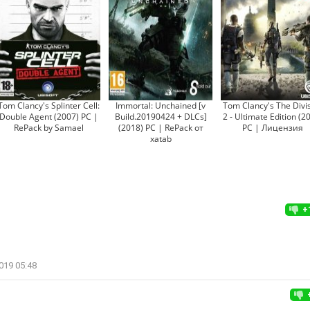
Tom Clancy's Splinter Cell:
Immortal: Unchained [v
Tom Clancy's The Divi
Double Agent (2007) PC |
Build.20190424 + DLCs]
2 - Ultimate Edition (2
RePack by Samael
(2018) PC | RePack от
PC | Лицензия
xatab
+
019 05:48