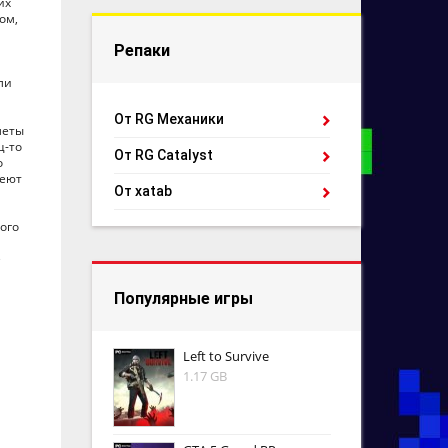
их
ом,
Репаки
ли
От RG Механики
леты
ц-то
От RG Catalyst
о
пеют
От xatab
ого
е
Популярные игры
Left to Survive
1.17 GB