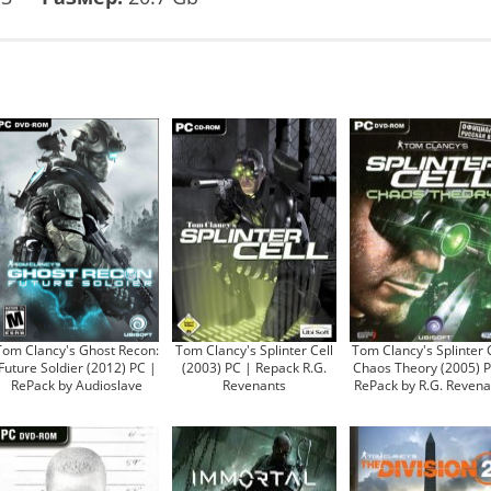
Tom Clancy's Ghost Recon:
Tom Clancy's Splinter Cell
Tom Clancy's Splinter C
Future Soldier (2012) PC |
(2003) PC | Repack R.G.
Chaos Theory (2005) P
RePack by Audioslave
Revenants
RePack by R.G. Revena