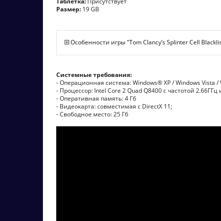
Таблетка:
Присутствует
Размер:
19 GB
Особенности игры "Tom Clancy’s Splinter Cell Blacklis
Системные требования:
- Операционная система: Windows® XP / Windows Vista / 
- Процессор: Intel Core 2 Quad Q8400 с частотой 2.66ГГц
- Оперативная память: 4 Гб
- Видеокарта: совместимая с DirectX 11;
- Свободное место: 25 Гб