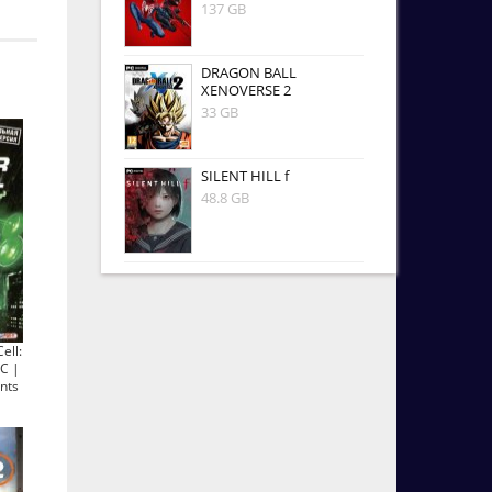
137 GB
DRAGON BALL
XENOVERSE 2
33 GB
SILENT HILL f
48.8 GB
ell:
C |
nts