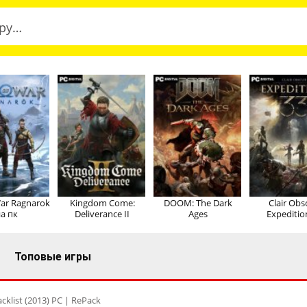
ar Ragnarok
Kingdom Come:
DOOM: The Dark
Clair Obs
а пк
Deliverance II
Ages
Expeditio
Топовые игры
acklist (2013) PC | RePack