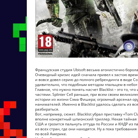
Французская студия Ubisoft весьма агонистично борола
Очевидный кризис идей сначала привел к застою времен
и вовсе довел серию до полного ребрендинга в виде Co
удивительно, что подобным методом «пальцем в небо» Ub
Главное, что нужно понять насчет Blacklist – это то, 
частями. Splinter Cell раньше, при всем своем велик
истории из жизни Сэма Фишера; огромный арсенал ору
нанимателей. Именно в Blacklist удалось сделать из вс
разбираться.
Вот, например, сюжет. Blacklist убрал приставку «Tom 
вполне конкретный шпионский триллер. Некая тайная 
США и грозится пальнуть оттуда по России и КНДР из 
из всех стран, где они находятся. Ну а пока требова
по всей Америке.