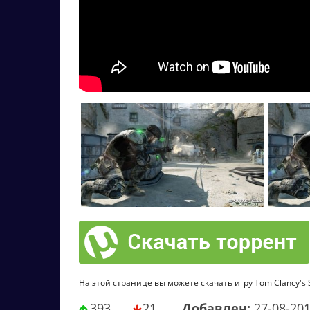
На этой странице вы можете скачать игру Tom Clancy's Spl
393
21
Добавлен:
27-08-20