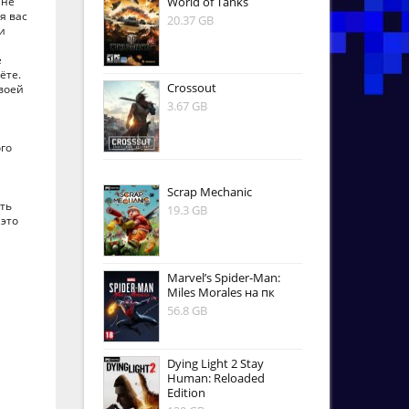
 не
World of Tanks
я вас
20.37 GB
и
е
ёте.
Crossout
воей
3.67 GB
го
Scrap Mechanic
ть
19.3 GB
 это
Marvel’s Spider-Man:
Miles Morales на пк
56.8 GB
Dying Light 2 Stay
Human: Reloaded
Edition