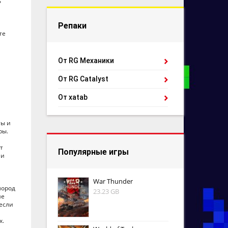
ь
Репаки
те
От RG Механики
От RG Catalyst
От xatab
ты и
ры.
т
Популярные игры
 и
War Thunder
лород
23.23 GB
ше
если
х.