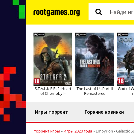
S.T.A.L.K.E.R. 2: Heart
The Last of Us Part II
God of W
of Chernobyl -
Remastered
н
Игры торрент
Горячие новинки
торрент игры
»
Игры 2020 года
» Empyrion - Galactic S