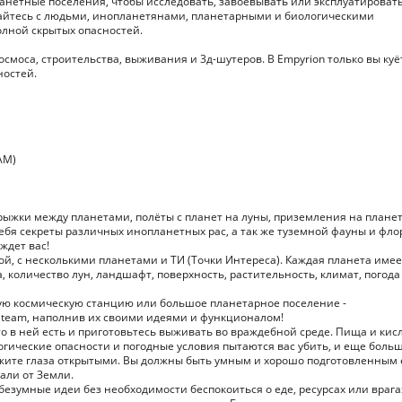
анетные поселения, чтобы исследовать, завоевывать или эксплуатироват
жайтесь с людьми, инопланетянами, планетарными и биологическими
олной скрытых опасностей.
смоса, строительства, выживания и 3д-шутеров. В Empyrion только вы куё
ностей.
AM)
рыжки между планетами, полёты с планет на луны, приземления на плане
ебя секреты различных инопланетных рас, а так же туземной фауны и фло
ждет вас!
й, с несколькими планетами и ТИ (Точки Интереса). Каждая планета имее
, количество лун, ландшафт, поверхность, растительность, климат, погода
ую космическую станцию или большое планетарное поселение -
Steam, наполнив их своими идеями и функционалом!
то в ней есть и приготовьтесь выживать во враждебной среде. Пища и кис
логические опасности и погодные условия пытаются вас убить, и еще боль
ржите глаза открытыми. Вы должны быть умным и хорошо подготовленным 
али от Земли.
безумные идеи без необходимости беспокоиться о еде, ресурсах или врага