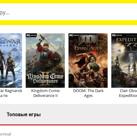
ar Ragnarok
Kingdom Come:
DOOM: The Dark
Clair Obs
а пк
Deliverance II
Ages
Expeditio
Топовые игры
urvival