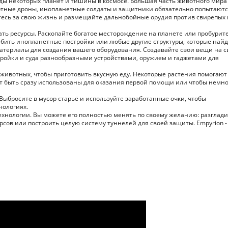
ды некоторых планет и тишины в космосе. Большая часть животного мира
отные дроны, инопланетные солдаты и защитники обязательно попытаютс
ритесь за свою жизнь и размещайте дальнобойные орудия против свирепых 
ать ресурсы. Раскопайте богатое месторождение на планете или пробурит
абить инопланетные постройки или любые другие структуры, которые найд
материалы для создания вашего оборудования. Создавайте свои вещи на с
тройки и суда разнообразными устройствами, оружием и гаджетами для
 животных, чтобы приготовить вкусную еду. Некоторые растения помогают
ут быть сразу использованы для оказания первой помощи или чтобы немно
! Выбросите в мусор старьё и используйте заработанные очки, чтобы
нологиях.
ехнологии. Вы можете его полностью менять по своему желанию: разглади
урсов или построить целую систему туннелей для своей защиты. Empyrion -