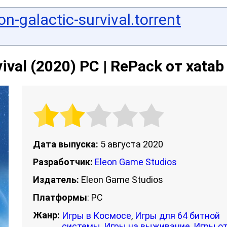
n-galactic-survival.torrent
ival (2020) PC | RePack от xatab
Дата выпуска:
5 августа 2020
Разработчик:
Eleon Game Studios
Издатель:
Eleon Game Studios
Платформы
: PC
Жанр:
Игры в Космосе
,
Игры для 64 битной
системы
,
Игры на выживание
,
Игры о