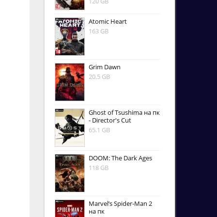
120 GB
Atomic Heart
163 GB
Grim Dawn
20.5 GB
Ghost of Tsushima на пк
- Director's Cut
65.1 GB
DOOM: The Dark Ages
118 GB
Marvel’s Spider-Man 2
на пк