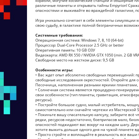
корабли, могучие космические станции и обширные пл
различные планеты и открывать тайны Empyrion! Сра
опасностями и выживайте во враждебной галактике, п
Игра уникально сочетает в себе элементы симуляции ко
свою судьбу, в галактике полной безграничных возмож
Системные требования:
Операционная система: Windows 7, 8, 10 (64-bit)
Процессор: Dual-Core Processor 2.5 GHz or better
Оперативная память: 10 GB ОЗУ
Видеокарта: AMD RX 550 / NVIDIA GTX 1050 (min. 2 GB VR
Свободное место на жестком диске: 9,5 GB
Особенности игры:
• Вас ждет опыт абсолютно свободных перемещений: п
свободные исследования окрестностей. Откройте для с
Песочница, наполненная разными яркими планетами, 
• Солнечная система является процедурно-генерируемо
свои особенности (тип планеты, гравитация, атмосфера
ресурсы).
• Постройте большое судно, малый истребитель, мощн
самостоятельно или скачайте чертежи из Мастерской 
• Покиньте вашу спасательную капсулу, заберите всё ч
редки, ресурсов недостаточно, боеприпасов мало, био
опасностей поджидают вас вокруг на каждом шагу. Де
хотите выжить дольше одного дня на чужой планете вд
• Просто стройте и воплощайте в реальность все ваши 