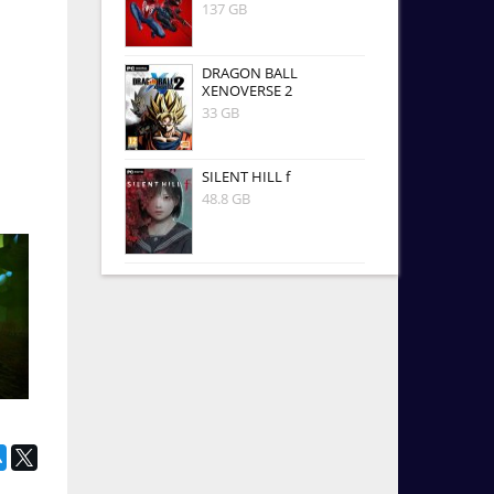
137 GB
DRAGON BALL
XENOVERSE 2
33 GB
SILENT HILL f
48.8 GB