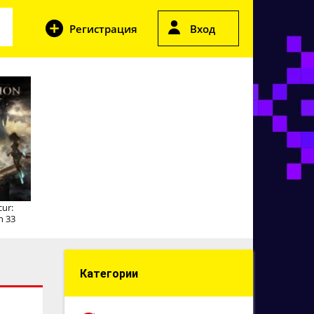
Регистрация
Вход
cur:
n 33
Категории