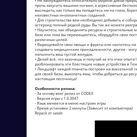
• Не заблуждайтесь относительно мирной дикой приро
прочь закусить вашими ногами, а агрессивные беспил
выследить, как только вы попадетесь им на глаза. Бо
неизвестных инопланетных созданий.
• Для строительства вам необходимо добывать и собир
астероид полный редкой руды. Вы так же можете разгр
• Научитесь, как объединять ресурсы и строительные 
базе или пока вы перемещаетесь, оборудуйте свои пос
различных целей.
• Выращивайте свои овощи и фрукты или охотитесь на
создавать медицинские принадлежности, другие - мог
наполнить ваш пустой желудок.
• Делай всё, что захочешь и получай за это очки опыта
разблокировать эти блестящие новые устройства в Тех
• Ландшафт каждой планеты построен на воксельной т
для своей базы, выкопать ямы, чтобы добраться до рес
настоящая песочница!
Особенности репака:
- За основу взят релиз от CODEX
- Версия игры v 1.0.3047
- Язык меняется в меню настроек игры
- Время установки 2 минуты (Зависит от компьютера)
Repack от xatab