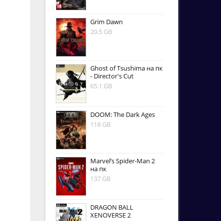
Grim Dawn
20.5 GB
Ghost of Tsushima на пк
- Director's Cut
65.1 GB
DOOM: The Dark Ages
118 GB
Marvel’s Spider-Man 2
на пк
137 GB
DRAGON BALL
XENOVERSE 2