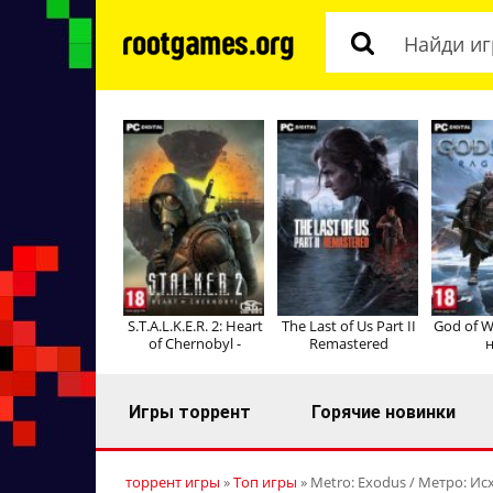
S.T.A.L.K.E.R. 2: Heart
The Last of Us Part II
God of W
of Chernobyl -
Remastered
н
Игры торрент
Горячие новинки
торрент игры
»
Топ игры
» Metro: Exodus / Метро: Исх