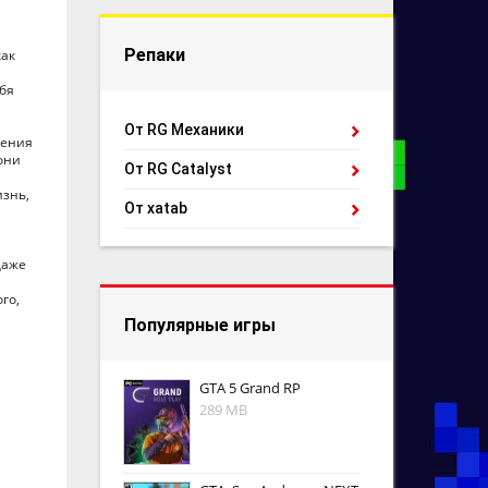
Репаки
как
ебя
От RG Механики
чения
они
От RG Catalyst
изнь,
От xatab
даже
го,
Популярные игры
GTA 5 Grand RP
289 MB