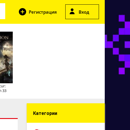
Регистрация
Вход
cur:
n 33
Категории