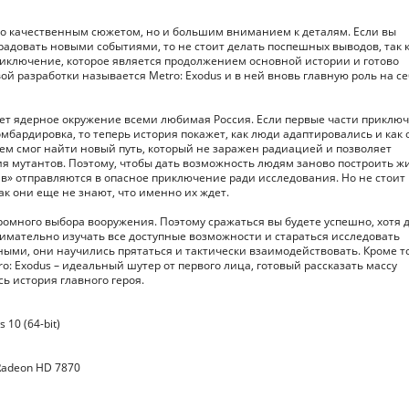
ко качественным сюжетом, но и большим вниманием к деталям. Если вы
адовать новыми событиями, то не стоит делать поспешных выводов, так 
риключение, которое является продолжением основной истории и готово
й разработки называется Metro: Exodus и в ней вновь главную роль на с
ивает ядерное окружение всеми любимая Россия. Если первые части приклю
бардировка, то теперь история покажет, как люди адаптировались и как 
м смог найти новый путь, который не заражен радиацией и позволяет
я мутантов. Поэтому, чтобы дать возможность людям заново построить ж
в» отправляются в опасное приключение ради исследования. Но не стоит
ак они еще не знают, что именно их ждет.
много выбора вооружения. Поэтому сражаться вы будете успешно, хотя 
нимательно изучать все доступные возможности и стараться исследовать
ыми, они научились прятаться и тактически взаимодействовать. Кроме то
ro: Exodus – идеальный шутер от первого лица, готовый рассказать массу
ь история главного героя.
10 (64-bit)
Radeon HD 7870