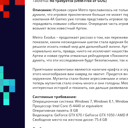
Таблетка:
Не требуется (DRM-Free от GOG)
Описание:
Игровая серия Metro прославилась не толь
думали, что игровое приключение больше не может пор
компания 4А Games уже готова представить игровое п
порадовать новыми событиями. Очередная часть игрово
возьмет всем известный Артем.
Metro: Exodus – продолжает рассказ о том, как переж
показали, каким неожиданным шагом стала ядерная бом
решили искать новый мир для дальнейшей жизни. Арте
нормально жить, правда, никто не исключает нашестви
Артем и новая группа отважных рейнджеров «Локомоти
думать, что эти исследования будут безопасными, так к
Приятными моментами являются наличие крафта и огро
этого многообразия вам навряд ли хватит. Придется в
окружение. Мутанты стали более агрессивными и опасн
теперь мутантов стало очень много и они голодны. Met
интересных историй и показать, как дальше развивалас
Системные требования:
Операционная система: Windows 7, Windows 8.1, Windows 
Процессор: Intel Core i5-4440 or equivalent
Оперативная память: 8 GB
Видеокарта: GeForce GTX 670 / GeForce GTX 1050 / AMD 
Свободное место на жестком диске: 75.4 GB