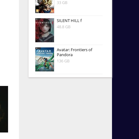
33 GB
SILENT HILL f
48.8 GB
Avatar: Frontiers of
Pandora
136 GB