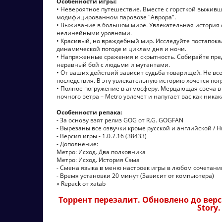
Особенности игры:
• Невероятное путешествие. Вместе с горсткой выживш
модифицированном паровозе "Аврора".
• Выживание в большом мире. Увлекательная история 
нелинейными уровнями.
• Красивый, но враждебный мир. Исследуйте постапок
динамической погоде и циклам дня и ночи.
• Напряженные сражения и скрытность. Собирайте пред
неравный бой с людьми и мутантами.
• От ваших действий зависит судьба товарищей. Не в
последствия. В эту увлекательную историю хочется пог
• Полное погружение в атмосферу. Мерцающая свеча в
ночного ветра – Metro увлечет и напугает вас как ника
Особенности репака:
- За основу взят релиз GOG от R.G. GOGFAN
- Вырезаны все озвучки кроме русской и английской / 
- Версия игры - 1.0.7.16 (38433)
- Дополнение:
Метро: Исход. Два полковника
Метро: Исход. История Сэма
- Смена языка в меню настроек игры в любом сочетани
- Время установки 20 минут (Зависит от компьютера)
» Repack от xatab
Торрент перезалит. Обновлено до версии
Story.