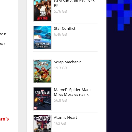
GTA: San Andreas - NEXT
RP
5.76 GB
Star Conflict
те в
6.46 GB
дут
Scrap Mechanic
19.3 GB
Marvel’s Spider-Man:
Miles Morales на пк
56.8 GB
Atomic Heart
am’s
163 GB