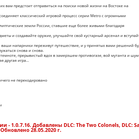
их вам предстоит отправиться на поиски новой жизни на Востоке на
соединяет классический игровой процесс серии Metro с огромными
алиптические земли России, ставшие еще более живыми благодаря
меты и создавайте оружие, улучшайте свой кустарный арсенал и вступай
се ваши напарники переживут путешествие, и у принятых вами решений бу
ружаться снова и снова.
 темноте, прерывистый вдох в замерзшем противогазе, вой мутанта и шум
кая другая игра…
Ничего не перекодировано
и
 - 1.0.7.16. Добавлены DLC: The Two Colonels, DLC: S
 Обновлено 28.05.2020 г.