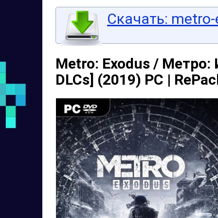
Скачать: metro-e
Metro: Exodus / Метро: И
DLCs] (2019) PC | RePac