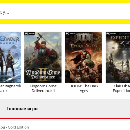
ar Ragnarok
Kingdom Come:
DOOM: The Dark
Clair Obs
а пк
Deliverance II
Ages
Expeditio
Топовые игры
од - Gold Edition