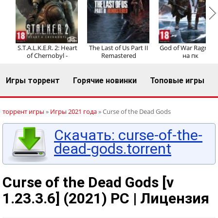
Регистрация
Вход
S.T.A.L.K.E.R. 2: Heart
The Last of Us Part II
God of War Ragnaro
of Chernobyl -
Remastered
на пк
Игры торрент
Горячие новинки
Топовые игры
торрент игры
»
Игры 2021 года
» Curse of the Dead Gods
Скачать: curse-of-the-
dead-gods.torrent
Curse of the Dead Gods [v
1.23.3.6] (2021) PC | Лицензия