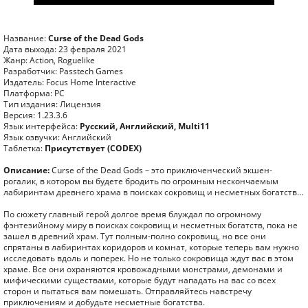
Название:
Curse of the Dead Gods
Дата выхода: 23 февраля 2021
Жанр: Action, Roguelike
Разработчик: Passtech Games
Издатель: Focus Home Interactive
Платформа: PC
Тип издания: Лицензия
Версия: 1.23.3.6
Язык интерфейса:
Русский, Английский, Multi11
Язык озвучки: Английский
Таблетка:
Присутствует (CODEX)
Описание:
Curse of the Dead Gods – это приключенческий экшен-
рогалик, в котором вы будете бродить по огромным нескончаемым
лабиринтам древнего храма в поисках сокровищ и несметных богатств…
По сюжету главный герой долгое время блуждал по огромному
фэнтезийному миру в поисках сокровищ и несметных богатств, пока не
зашел в древний храм. Тут полным-полно сокровищ, но все они
спрятаны в лабиринтах коридоров и комнат, которые теперь вам нужно
исследовать вдоль и поперек. Но не только сокровища ждут вас в этом
храме. Все они охраняются кровожадными монстрами, демонами и
мифическими существами, которые будут нападать на вас со всех
сторон и пытаться вам помешать. Отправляйтесь навстречу
приключениям и добудьте несметные богатства.