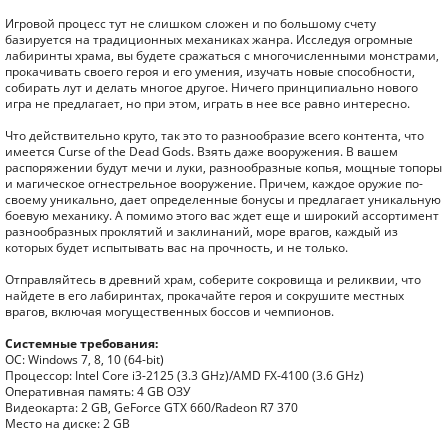
Игровой процесс тут не слишком сложен и по большому счету
базируется на традиционных механиках жанра. Исследуя огромные
лабиринты храма, вы будете сражаться с многочисленными монстрами,
прокачивать своего героя и его умения, изучать новые способности,
собирать лут и делать многое другое. Ничего принципиально нового
игра не предлагает, но при этом, играть в нее все равно интересно.
Что действительно круто, так это то разнообразие всего контента, что
имеется Curse of the Dead Gods. Взять даже вооружения. В вашем
распоряжении будут мечи и луки, разнообразные копья, мощные топоры
и магическое огнестрельное вооружение. Причем, каждое оружие по-
своему уникально, дает определенные бонусы и предлагает уникальную
боевую механику. А помимо этого вас ждет еще и широкий ассортимент
разнообразных проклятий и заклинаний, море врагов, каждый из
которых будет испытывать вас на прочность, и не только.
Отправляйтесь в древний храм, соберите сокровища и реликвии, что
найдете в его лабиринтах, прокачайте героя и сокрушите местных
врагов, включая могущественных боссов и чемпионов.
Системные требования:
ОС: Windows 7, 8, 10 (64-bit)
Процессор: Intel Core i3-2125 (3.3 GHz)/AMD FX-4100 (3.6 GHz)
Оперативная память: 4 GB ОЗУ
Видеокарта: 2 GB, GeForce GTX 660/Radeon R7 370
Место на диске: 2 GB