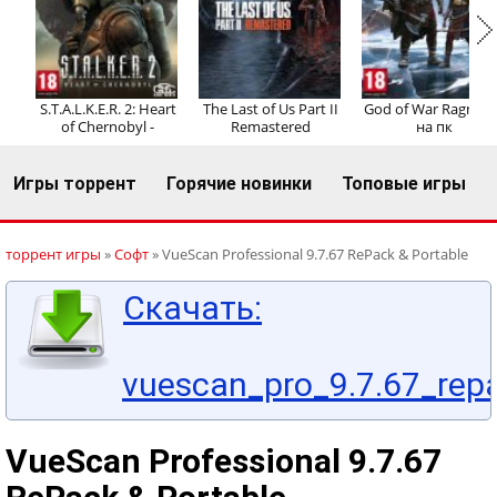
Регистрация
Вход
S.T.A.L.K.E.R. 2: Heart
The Last of Us Part II
God of War Ragnaro
of Chernobyl -
Remastered
на пк
Игры торрент
Горячие новинки
Топовые игры
торрент игры
»
Софт
» VueScan Professional 9.7.67 RePack & Portable
Скачать:
vuescan_pro_9.7.67_repa
VueScan Professional 9.7.67