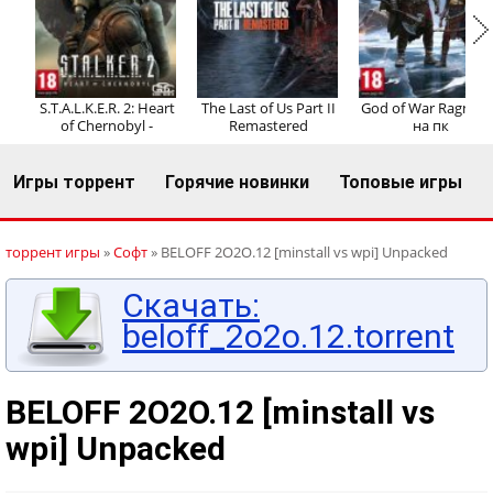
Регистрация
Вход
S.T.A.L.K.E.R. 2: Heart
The Last of Us Part II
God of War Ragnaro
of Chernobyl -
Remastered
на пк
Игры торрент
Горячие новинки
Топовые игры
торрент игры
»
Софт
» BELOFF 2O2O.12 [minstall vs wpi] Unpacked
Скачать:
beloff_2o2o.12.torrent
BELOFF 2O2O.12 [minstall vs
wpi] Unpacked