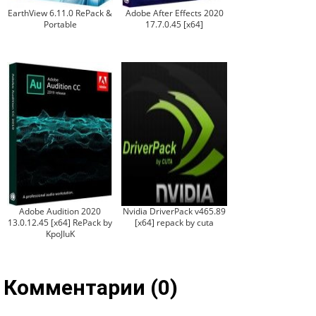
EarthView 6.11.0 RePack &
Adobe After Effects 2020
Portable
17.7.0.45 [x64]
Adobe Audition 2020
Nvidia DriverPack v465.89
13.0.12.45 [x64] RePack by
[x64] repack by cuta
KpoJIuK
Комментарии (0)