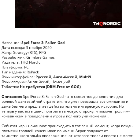
Название:
SpellForce 3: Fallen God
Дата выхода: 3 ноября 2020
Жанр: Strategy (RTS), RPG
Разработчик: Grimlore Games
Издатель: THQ Nordic
Платформа: PC
Тип издания: RePack
Язык интерфейса:
Русский, Английский, Multi9
Язык озвучки: Английский, Немецкий
Таблетка:
Не требуется (DRM-Free от GOG)
Описание:
SpellForce 3: Fallen God – это сюжетное дополнение для
ролевой фэнтезийной стратегии, что уже превзошла все ожидания и
даже без него предлагает действительно интересную историю. Но
теперь у вас есть шанс поиграть за новую сторону, и помочь троллям-
кочевникам в преодолении угрозы полного уничтожения…
События игры начинают происходить в тот самый момент, когда вождь
племени троллей-кочевников по имени Акрог получает от
таинственного эльфа предложение, от которого тролли просто не могут