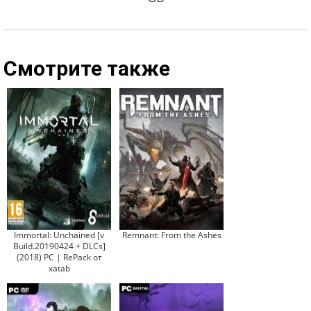
Смотрите также
Immortal: Unchained [v
Remnant: From the Ashes
Build.20190424 + DLCs]
(2018) PC | RePack от
xatab