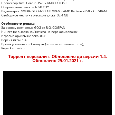
Процессор: Intel Core i5 3570 / AMD FX-6350
Оперативная память: 6 GB ОЗУ
Видеокарта: NVIDIA GTX 660 2 GB VRAM / AMD Radeon 7850 2 GB VRAM
Свободное место на жестком диске: 33,4 GB
Особенности репака:
За основу взят релиз GOG от R.G. GOGFAN
Ничего не вырезано / ничего не перекодировано;
Игровые архивы не вскрыты;
Версия игры: 1.4
Время установки ~3 минуты (зависит от компьютера);
Repack от xatab
Торрент перезалит. Обновлено до версии 1.4.
Обновлено 25.01.2021 г.