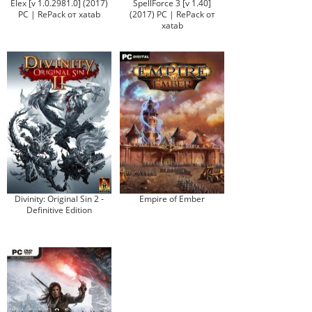
Elex [v 1.0.2981.0] (2017)
SpellForce 3 [v 1.40]
PC | RePack от xatab
(2017) PC | RePack от
xatab
Divinity: Original Sin 2 -
Empire of Ember
Definitive Edition