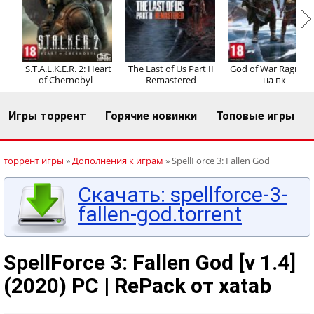
Регистрация
Вход
S.T.A.L.K.E.R. 2: Heart
The Last of Us Part II
God of War Ragnaro
of Chernobyl -
Remastered
на пк
Игры торрент
Горячие новинки
Топовые игры
торрент игры
»
Дополнения к играм
» SpellForce 3: Fallen God
Скачать: spellforce-3-
fallen-god.torrent
SpellForce 3: Fallen God [v 1.4]
(2020) PC | RePack от xatab