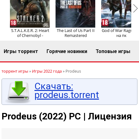
Регистрация
Вход
S.T.A.L.K.E.R. 2: Heart
The Last of Us Part II
God of War Ragnaro
of Chernobyl -
Remastered
на пк
Игры торрент
Горячие новинки
Топовые игры
торрент игры
»
Игры 2022 года
» Prodeus
Скачать:
prodeus.torrent
Prodeus (2022) PC | Лицензия