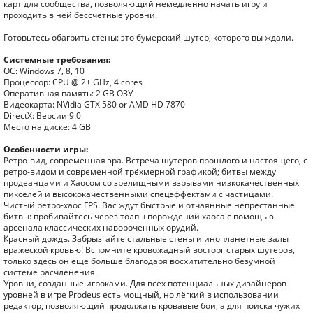
карт для сообщества, позволяющий немедленно начать игру и
проходить в ней бессчётные уровни.
Готовьтесь обагрить стены: это бумерский шутер, которого вы ждали.
Системные требования:
ОС: Windows 7, 8, 10
Процессор: CPU @ 2+ GHz, 4 cores
Оперативная память: 2 GB ОЗУ
Видеокарта: NVidia GTX 580 or AMD HD 7870
DirectX: Версии 9.0
Место на диске: 4 GB
Особенности игры:
Ретро-вид, современная эра. Встреча шутеров прошлого и настоящего, с
ретро-видом и современной трёхмерной графикой; битвы между
продеанцами и Хаосом со зрелищными взрывами низкокачественных
пикселей и высококачественными спецэффектами с частицами.
Чистый ретро-хаос FPS. Вас ждут быстрые и отчаянные непрестанные
битвы: пробивайтесь через толпы порождений хаоса с помощью
арсенала классических навороченных орудий.
Красный дождь. Забрызгайте стальные стены и инопланетные залы
вражеской кровью! Вспомните кровожадный восторг старых шутеров,
только здесь он ещё больше благодаря восхитительно безумной
системе расчленения.
Уровни, созданные игроками. Для всех потенциальных дизайнеров
уровней в игре Prodeus есть мощный, но лёгкий в использовании
редактор, позволяющий продолжать кровавые бои, а для поиска чужих