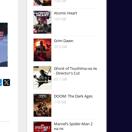
120 GB
Atomic Heart
163 GB
Grim Dawn
20.5 GB
Ghost of Tsushima на пк
- Director's Cut
65.1 GB
DOOM: The Dark Ages
118 GB
Marvel’s Spider-Man 2
на пк