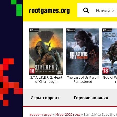
S.T.A.L.K.E.R. 2: Heart
The Last of Us Part II
God of W
of Chernobyl -
Remastered
н
Игры торрент
Горячие новинки
торрент игры
»
Игры 2020 года
» Sam & Max Save the