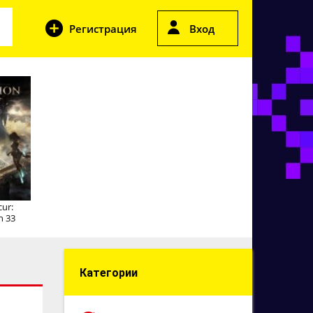
Регистрация
Вход
cur:
n 33
Категории