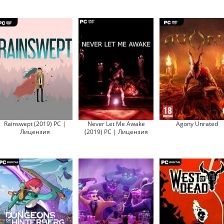
Rainswept (2019) PC |
Never Let Me Awake
Agony Unrated
Лицензия
(2019) PC | Лицензия