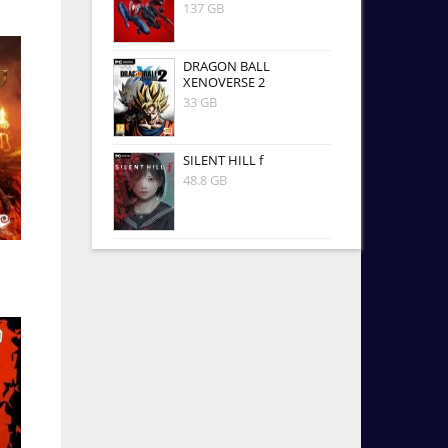
137 GB
DRAGON BALL
XENOVERSE 2
33 GB
SILENT HILL f
48.8 GB