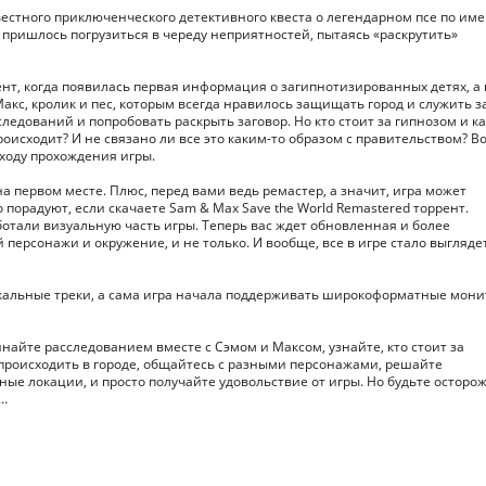
звестного приключенческого детективного квеста о легендарном псе по им
 пришлось погрузиться в череду неприятностей, пытаясь «раскрутить»
нт, когда появилась первая информация о загипнотизированных детях, а
Макс, кролик и пес, которым всегда нравилось защищать город и служить з
следований и попробовать раскрыть заговор. Но кто стоит за гипнозом и к
оисходит? И не связано ли все это каким-то образом с правительством? В
 ходу прохождения игры.
на первом месте. Плюс, перед вами ведь ремастер, а значит, игра может
 порадуют, если скачаете Sam & Max Save the World Remastered торрент.
отали визуальную часть игры. Теперь вас ждет обновленная и более
персонажи и окружение, и не только. И вообще, все в игре стало выгляде
ыкальные треки, а сама игра начала поддерживать широкоформатные мон
инайте расследованием вместе с Сэмом и Максом, узнайте, кто стоит за
происходить в городе, общайтесь с разными персонажами, решайте
ные локации, и просто получайте удовольствие от игры. Но будьте осторо
у…