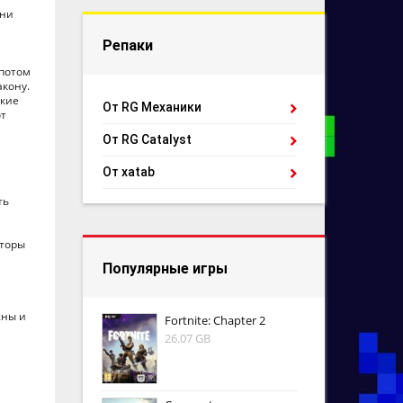
ени
Репаки
 потом
акону.
акие
От RG Механики
от
От RG Catalyst
От xatab
ть
иторы
Популярные игры
жны и
Fortnite: Chapter 2
26.07 GB