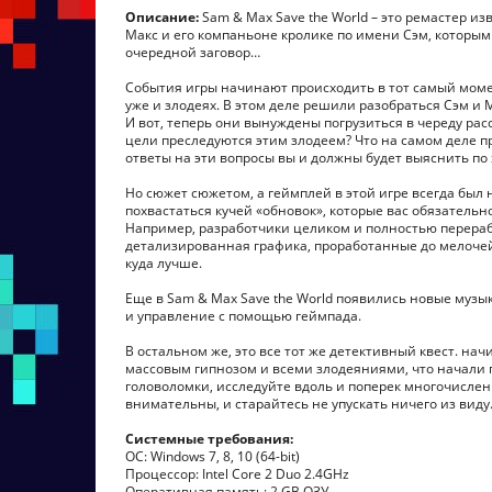
Описание:
Sam & Max Save the World – это ремастер и
Макс и его компаньоне кролике по имени Сэм, которым
очередной заговор…
События игры начинают происходить в тот самый моме
уже и злодеях. В этом деле решили разобраться Сэм и 
И вот, теперь они вынуждены погрузиться в череду рас
цели преследуются этим злодеем? Что на самом деле пр
ответы на эти вопросы вы и должны будет выяснить по
Но сюжет сюжетом, а геймплей в этой игре всегда был 
похвастаться кучей «обновок», которые вас обязательно
Например, разработчики целиком и полностью перераб
детализированная графика, проработанные до мелочей 
куда лучше.
Еще в Sam & Max Save the World появились новые муз
и управление с помощью геймпада.
В остальном же, это все тот же детективный квест. нач
массовым гипнозом и всеми злодеяниями, что начали 
головоломки, исследуйте вдоль и поперек многочислен
внимательны, и старайтесь не упускать ничего из вид
Системные требования:
ОС: Windows 7, 8, 10 (64-bit)
Процессор: Intel Core 2 Duo 2.4GHz
Оперативная память: 2 GB ОЗУ