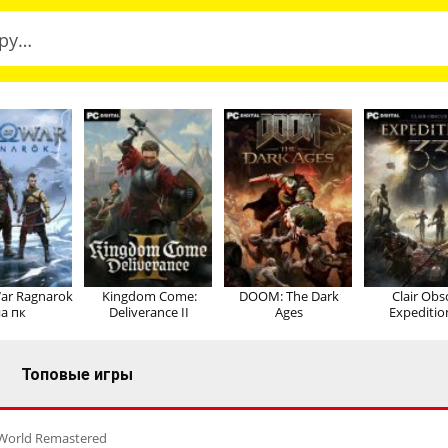
ar Ragnarok
Kingdom Come:
DOOM: The Dark
Clair Obs
а пк
Deliverance II
Ages
Expeditio
Топовые игры
 World Remastered