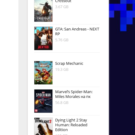
Crossout
3.67 GB
GTA: San Andreas - NEXT
RP
5.76 GB
Scrap Mechanic
19.3 GB
Marvel’s Spider-Man:
Miles Morales на пк
56.8 GB
Dying Light 2 Stay
Human: Reloaded
Edition