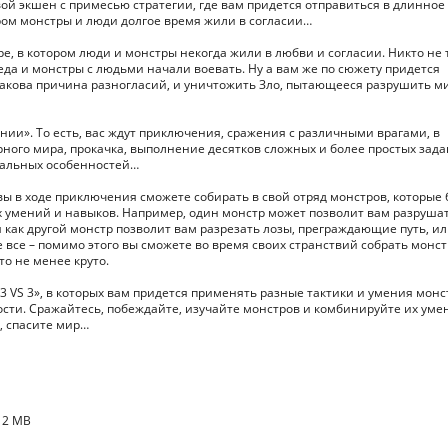
ой экшен с примесью стратегии, где вам придется отправиться в длинное
ром монстры и люди долгое время жили в согласии…
, в котором люди и монстры некогда жили в любви и согласии. Никто не 
беда и монстры с людьми начали воевать. Ну а вам же по сюжету придется
 какова причина разногласий, и уничтожить Зло, пытающееся разрушить ми
нии». То есть, вас ждут приключения, сражения с различными врагами, в
ного мира, прокачка, выполнение десятков сложных и более простых зада
икальных особенностей…
вы в ходе приключения сможете собирать в свой отряд монстров, которые 
х умений и навыков. Например, один монстр может позволит вам разруша
 как другой монстр позволит вам разрезать лозы, преграждающие путь, и
е все – помимо этого вы сможете во время своих странствий собрать монст
о не менее круто.
3 VS 3», в которых вам придется применять разные тактики и умения монс
сти. Сражайтесь, побеждайте, изучайте монстров и комбинируйте их уме
, спасите мир…
12 MB