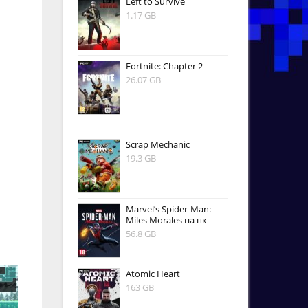
Left to Survive
1.17 GB
Fortnite: Chapter 2
26.07 GB
Scrap Mechanic
19.3 GB
Marvel’s Spider-Man:
Miles Morales на пк
56.8 GB
Atomic Heart
163 GB