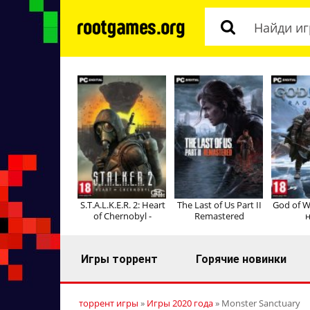
S.T.A.L.K.E.R. 2: Heart
The Last of Us Part II
God of W
of Chernobyl -
Remastered
н
Игры торрент
Горячие новинки
торрент игры
»
Игры 2020 года
» Monster Sanctuary