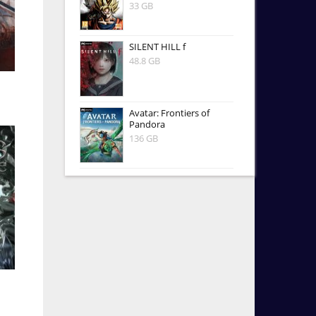
33 GB
SILENT HILL f
48.8 GB
Avatar: Frontiers of
Pandora
136 GB