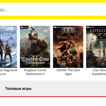
ar Ragnarok
Kingdom Come:
DOOM: The Dark
Clair Obs
а пк
Deliverance II
Ages
Expeditio
Топовые игры