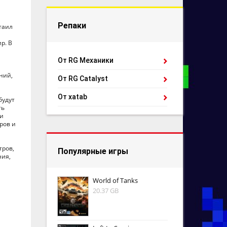
Репаки
таил
р. В
От RG Механики
ний,
От RG Catalyst
От xatab
будут
ть
ли
ров и
тров,
Популярные игры
ния,
World of Tanks
20.37 GB