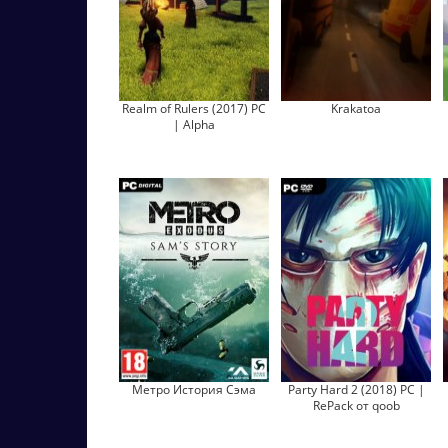
Realm of Rulers (2017) PC
Krakatoa
| Alpha
Метро История Сэма
Party Hard 2 (2018) PC |
RePack от qoob