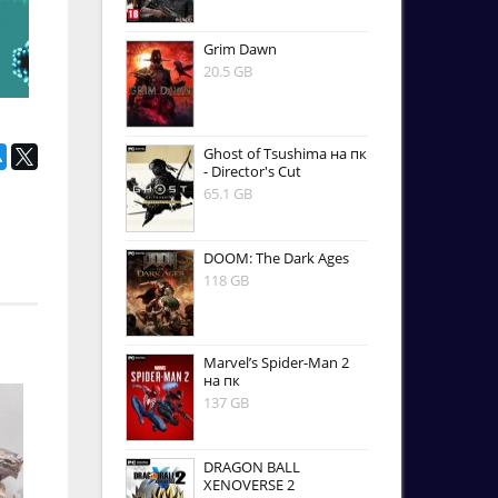
Grim Dawn
20.5 GB
Ghost of Tsushima на пк
- Director's Cut
65.1 GB
DOOM: The Dark Ages
118 GB
Marvel’s Spider-Man 2
на пк
137 GB
DRAGON BALL
XENOVERSE 2