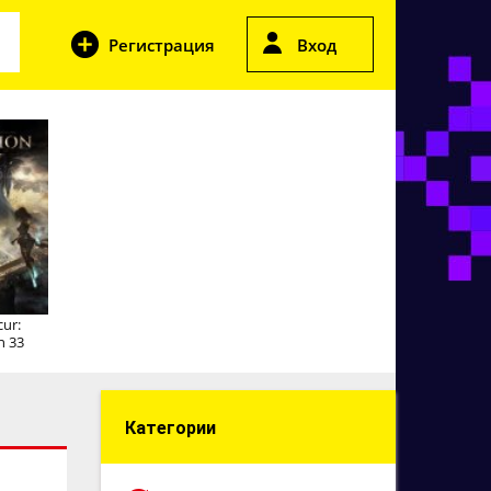
Регистрация
Вход
cur:
n 33
Категории