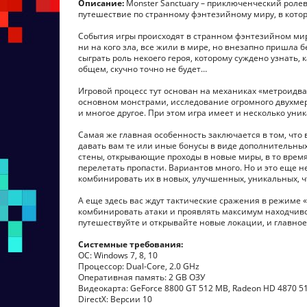
Описание:
Monster Sanctuary – приключенческий ролев
путешествие по странному фэнтезийному миру, в кото
События игры происходят в странном фэнтезийном мире
ни на кого зла, все жили в мире, но внезапно пришла 
сыграть роль некоего героя, которому суждено узнать,
общем, скучно точно не будет…
Игровой процесс тут основан на механиках «метроидва
основном монстрами, исследование огромного двухмер
и многое другое. При этом игра имеет и несколько ун
Самая же главная особенность заключается в том, что 
давать вам те или иные бонусы в виде дополнительны
стены, открывающие проходы в новые миры, в то время
перелетать пропасти. Вариантов много. Но и это еще н
комбинировать их в новых, улучшенных, уникальных, чт
А еще здесь вас ждут тактические сражения в режиме «
комбинировать атаки и проявлять максимум находчиво
путешествуйте и открывайте новые локации, и главное
Системные требования:
ОС: Windows 7, 8, 10
Процессор: Dual-Core, 2.0 GHz
Оперативная память: 2 GB ОЗУ
Видеокарта: GeForce 8800 GT 512 MB, Radeon HD 4870 5
DirectX: Версии 10