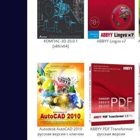
КОМПАС-3D 20.0.1
ABBYY Lingvo x7
[x86/x64]
Autodesk AutoCAD 2010
ABBYY PDF Transformer
русская версия с ключом
русская версия