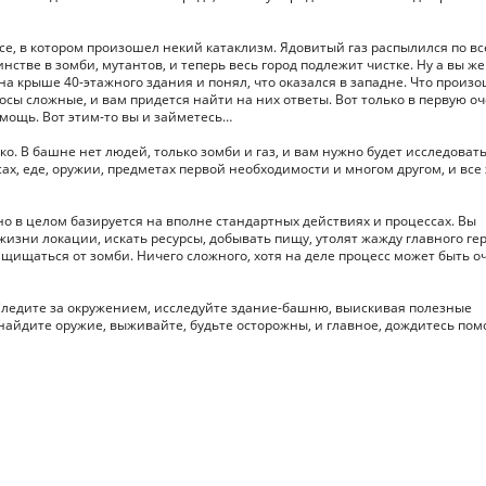
се, в котором произошел некий катаклизм. Ядовитый газ распылился по в
стве в зомби, мутантов, и теперь весь город подлежит чистке. Ну а вы же
а крыше 40-этажного здания и понял, что оказался в западне. Что произ
росы сложные, и вам придется найти на них ответы. Вот только в первую о
омощь. Вот этим-то вы и займетесь…
о. В башне нет людей, только зомби и газ, и вам нужно будет исследовать
ах, еде, оружии, предметах первой необходимости и многом другом, и все 
оно в целом базируется на вполне стандартных действиях и процессах. Вы
изни локации, искать ресурсы, добывать пищу, утолят жажду главного ге
 защищаться от зомби. Ничего сложного, хотя на деле процесс может быть о
. Следите за окружением, исследуйте здание-башню, выискивая полезные
найдите оружие, выживайте, будьте осторожны, и главное, дождитесь пом