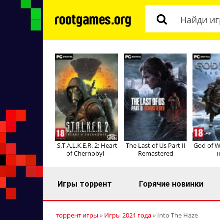
S.T.A.L.K.E.R. 2: Heart
The Last of Us Part II
God of W
of Chernobyl -
Remastered
н
Игры торрент
Горячие новинки
торрент игры
»
Игры 2021 года
» Into The Haze