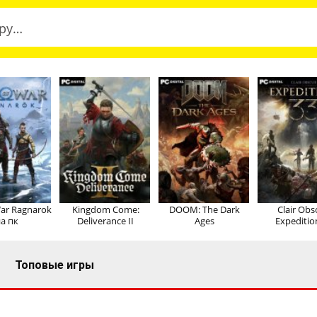
ar Ragnarok
Kingdom Come:
DOOM: The Dark
Clair Obs
а пк
Deliverance II
Ages
Expeditio
Топовые игры