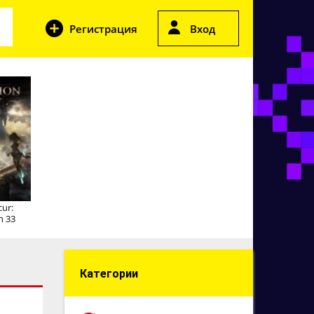
Регистрация
Вход
cur:
n 33
Категории