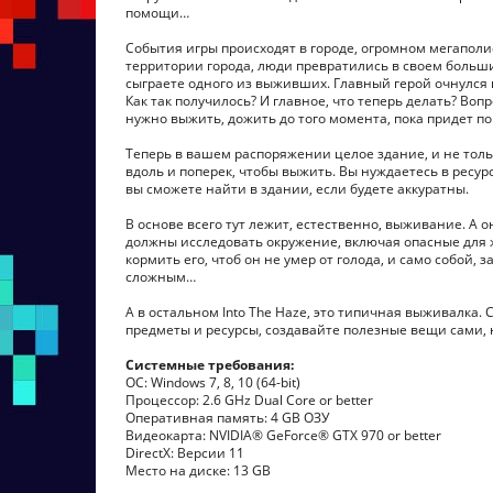
помощи…
События игры происходят в городе, огромном мегаполи
территории города, люди превратились в своем большин
сыграете одного из выживших. Главный герой очнулся н
Как так получилось? И главное, что теперь делать? Воп
нужно выжить, дожить до того момента, пока придет п
Теперь в вашем распоряжении целое здание, и не тольк
вдоль и поперек, чтобы выжить. Вы нуждаетесь в ресурс
вы сможете найти в здании, если будете аккуратны.
В основе всего тут лежит, естественно, выживание. А 
должны исследовать окружение, включая опасные для ж
кормить его, чтоб он не умер от голода, и само собой,
сложным…
А в остальном Into The Haze, это типичная выживалка
предметы и ресурсы, создавайте полезные вещи сами, 
Системные требования:
ОС: Windows 7, 8, 10 (64-bit)
Процессор: 2.6 GHz Dual Core or better
Оперативная память: 4 GB ОЗУ
Видеокарта: NVIDIA® GeForce® GTX 970 or better
DirectX: Версии 11
Место на диске: 13 GB