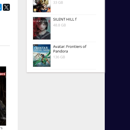
33 GB
SILENT HILL f
48.8 GB
Avatar: Frontiers of
Pandora
136 GB
rs