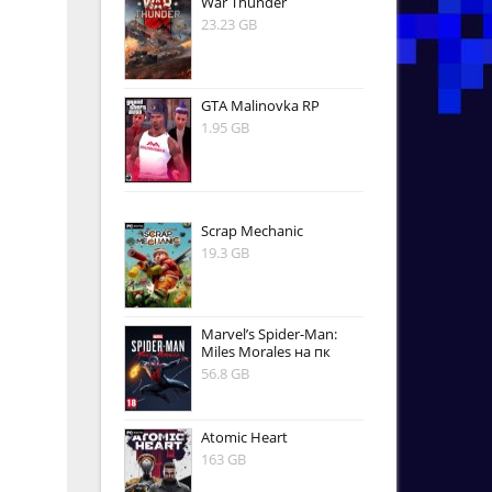
War Thunder
23.23 GB
GTA Malinovka RP
1.95 GB
Scrap Mechanic
19.3 GB
Marvel’s Spider-Man:
Miles Morales на пк
56.8 GB
Atomic Heart
163 GB