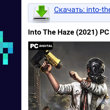
Скачать: into-th
Into The Haze (2021) PC 