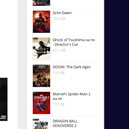
Grim Dawn
20.5 GB
Ghost of Tsushima на пк
- Director's Cut
65.1 GB
DOOM: The Dark Ages
118 GB
Marvel’s Spider-Man 2
на пк
137 GB
DRAGON BALL
XENOVERSE 2