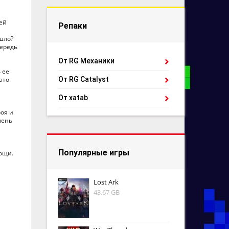
сей
Репаки
ошло?
чередь
От RG Механики
 ее
это
От RG Catalyst
От xatab
роя и
чень
Популярные игры
ощи.
Lost Ark
43.67 GB