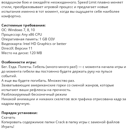
воздушном бою и ожидайте неожиданного. Speed Limit плавно меняет
стили, преобразовывает игровой процесс и предлагает новые
испытания именно в тот момент, когда вы ощущаете себя наиболее
комфортно.
Системные требования:
ОС: Windows 7, 8, 10
Процессор: Any x86 CPU
Оперативная память: 1 GB ОЗУ
Видеокарта: Intel HD Graphics or better
DirectX: Версии 11
Место на диске: 120 MB
Особенности игры:
Бег. Езда. Полеты. Гибель (много-много раз!) — с момента начала игры и
до момента гибели вы постоянно будете держать руку на пульсе
событий.
А еще вы будете погибать. Множество раз.
Захватывающие американские горки со сменой жанров, которые
испытают ваши рефлексы на прочность.
Разблокируемый бесконечный режим
Никакой анимации и никаких скелетов: вся графика отрисована кадр за
кадром вручную.
Порядок установки:
Скачать
Копировать содержимое папки Crack в папку игры с заменой файлов
Играть!