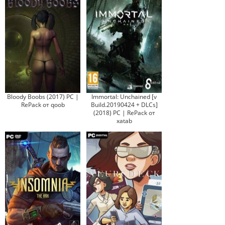
Bloody Boobs (2017) PC |
Immortal: Unchained [v
RePack от qoob
Build.20190424 + DLCs]
(2018) PC | RePack от
xatab