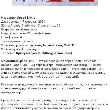
Название:
Speed Limit
Дата выхода: 17 февраля 2021
Жанр: Arcade, Platformer, Shoot'em up, 2D
Разработчик: Gamechuck
Издатель: Chorus Worldwide Games
Платформа: PC
Тип издания: Пиратка
Язык интерфейса:
Русский, Английский, Multi11
Язык озвучки: Отсутствует
Таблетка:
Присутствует (Goldberg Steam Emu.)
Описание:
Speed Limit — это не ведающая перерывов и замедлений
аркада, кардинальным образом трансформирующая жанр. Никаких
коротких путей и провалов в хаос, Speed Limit — это экстравагантный
экшн в стиле старой школы, который сводится к следующим основным
характеристикам: жесткий, быстрый, затягивающий.
Как только вы подумаете, что знаете, как работает игра, она переходит в
совершенно другой жанр, знакомя вас с историей золотого века
аркадных игр.
Сражайтесь в захватывающем шутере-сайдскроллере, мчитесь к
финишу во взрывной автомобильной погоне с видом с высоты птичьего
полета, принимайте участие в захватывающем псевдотрехмерном