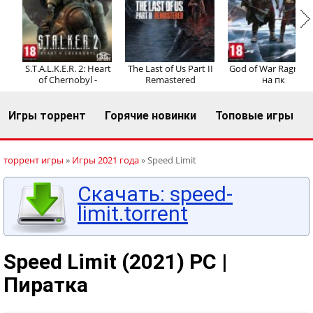
Регистрация
Вход
S.T.A.L.K.E.R. 2: Heart
The Last of Us Part II
God of War Ragnaro
of Chernobyl -
Remastered
на пк
Игры торрент
Горячие новинки
Топовые игры
торрент игры
»
Игры 2021 года
» Speed Limit
Скачать: speed-
limit.torrent
Speed Limit (2021) PC |
Пиратка