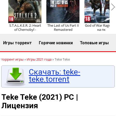
Регистрация
Вход
S.T.A.L.K.E.R. 2: Heart
The Last of Us Part II
God of War Ragnaro
of Chernobyl -
Remastered
на пк
Игры торрент
Горячие новинки
Топовые игры
торрент игры
»
Игры 2021 года
» Teke Teke
Скачать: teke-
teke.torrent
Teke Teke (2021) PC |
Лицензия