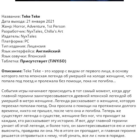
Название:
Teke Teke
Дата выхода: 21 января 2021
Жанр: Horror, Adventure, 1st Person
Разработчик: NyxTales, Chilla's Art
Издатель: NyxTales
Платформа: PC
Тип издания: Лицензия
Язык интерфейса:
Английский
Язык озвучки: Японский
Таблетка:
Присутствует (TiNYiSO)
Описание:
Teke Teke – это хоррор с видом от первого лица, в основу
которого легла японская легенда об умершей на холоде женщине, что
попала под поезд и пролежала без помощи, пока не погибла…
События игры начинают происходить в тот самый момент, когда друг
главной героини заинтересовывается древней японской легендой об
умершей в метро женщине. Легенда рассказывает о женщине, которую
переехал пополам поезд. Она просила о помощи на протяжении долгого
времени, никто не пришел, после чего она и погибла. Теперь же
существует легенда о существе, женщине без ног, что приходит за
каждым, кто рассказывает эту историю. И вот, друг главной героини
узнает об этой легенде, и более того, он заинтересовывается ею и хочет
выяснить, правдива ли она. Но в итоге он пропадает, и главная героиня
решается отправиться к нему, чтоб узнать, все ли с ним в порядке.