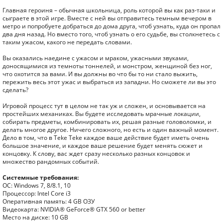
Главная героиня – обычная школьница, роль которой вы как раз-таки и
сыграете в этой игре. Вместе с ней вы отправитесь темным вечером в
метро и попробуете добраться до дома друга, чтоб узнать, куда он пропал
два дня назад. Но вместо того, чтоб узнать о его судьбе, вы столкнетесь с
таким ужасом, какого не передать словами.
Вы оказались наедине с ужасом и мраком, ужасными звуками,
доносящимися из темноты тоннелей, и монстром, женщиной без ног,
что охотится за вами. И вы должны во что бы то ни стало выжить,
пережить весь этот ужас и выбраться из западни. Но сможете ли вы это
сделать?
Игровой процесс тут в целом не так уж и сложен, и основывается на
простейших механиках. Вы будете исследовать мрачные локации,
собирать предметы, комбинировать их, решая разные головоломки, и
делать многое другое. Ничего сложного, но есть и один важный момент.
Дело в том, что в Teke Teke каждое ваше действие будет иметь очень
большое значение, и каждое ваше решение будет менять сюжет и
концовку. К слову, вас ждет сразу несколько разных концовок и
множество рандомных событий.
Системные требования:
ОС: Windows 7, 8/8.1, 10
Процессор: Intel Core i3
Оперативная память: 4 GB ОЗУ
Видеокарта: NVIDIA® GeForce® GTX 560 or better
Место на диске: 10 GB