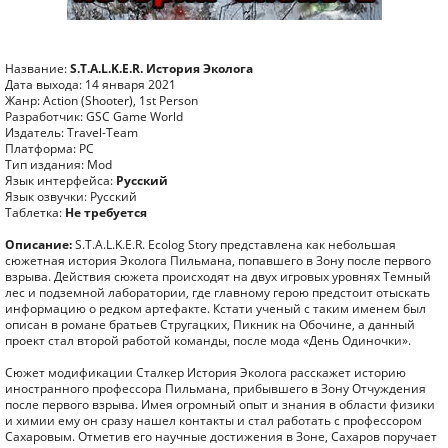
Название:
S.T.A.L.K.E.R. История Эколога
Дата выхода: 14 января 2021
Жанр: Action (Shooter), 1st Person
Разработчик: GSC Game World
Издатель: Travel-Team
Платформа: PC
Тип издания: Mod
Язык интерфейса:
Русский
Язык озвучки: Русский
Таблетка:
Не требуется
Описание:
S.T.A.L.K.E.R. Ecolog Story представлена как небольшая
сюжетная история Эколога Пильмана, попавшего в Зону после первого
взрыва. Действия сюжета происходят на двух игровых уровнях Темный
лес и подземной лаборатории, где главному герою предстоит отыскать
информацию о редком артефакте. Кстати ученый с таким именем был
описан в романе братьев Стругацких, Пикник на Обочине, а данный
проект стал второй работой команды, после мода «День Одиночки».
Сюжет модификации Сталкер История Эколога расскажет историю
иностранного профессора Пильмана, прибывшего в Зону Отчуждения
после первого взрыва. Имея огромный опыт и знания в области физики
и химии ему он сразу нашел контакты и стал работать с профессором
Сахаровым. Отметив его научные достижения в Зоне, Сахаров поручает