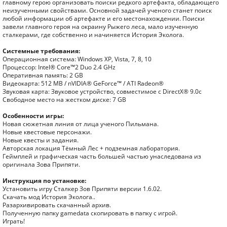
главному герою организовать поиски редкого артефакта, обладающего
неизученными свойствами. Основной задачей ученого станет поиск
любой информации об артефакте и его местонахождении. Поиски
завели главного героя на окраину Рыжего леса, мало изученную
сталкерами, где собственно и начиняется История Эколога.
Системные требования:
Операционная система: Windows XP, Vista, 7, 8, 10
Процессор: Intel® Core™2 Duo 2.4 GHz
Оперативная память: 2 GB
Видеокарта: 512 MB / nVIDIA® GeForce™ / ATI Radeon®
Звуковая карта: Звуковое устройство, совместимое с DirectX® 9.0с
Свободное место на жестком диске: 7 GB
Особенности игры:
Новая сюжетная линия от лица ученого Пильмана.
Новые квестовые персонажи.
Новые квесты и задания.
Авторская локация Тёмный Лес + подземная лаборатория.
Геймплей и графическая часть большей частью унаследована из
оригинала Зова Припяти.
Инструкция по установке:
Установить игру Сталкер Зов Припяти версии 1.6.02.
Скачать мод История Эколога..
Разархивировать скачанный архив.
Полученную папку gamedata скопировать в папку с игрой.
Играть!