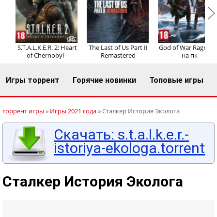
Регистрация
Вход
S.T.A.L.K.E.R. 2: Heart
The Last of Us Part II
God of War Ragnaro
of Chernobyl -
Remastered
на пк
Игры торрент
Горячие новинки
Топовые игры
торрент игры
»
Игры 2021 года
» Сталкер История Эколога
Скачать: s.t.a.l.k.e.r.-
istoriya-ekologa.torrent
Сталкер История Эколога