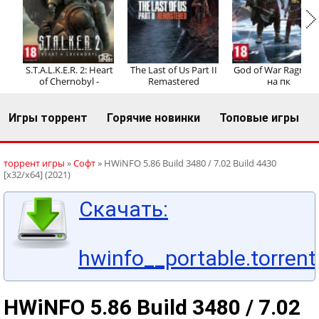
Регистрация
Вход
S.T.A.L.K.E.R. 2: Heart
The Last of Us Part II
God of War Ragnaro
of Chernobyl -
Remastered
на пк
Игры торрент
Горячие новинки
Топовые игры
торрент игры
»
Софт
» HWiNFO 5.86 Build 3480 / 7.02 Build 4430
[x32/x64] (2021)
Скачать:
hwinfo__portable.torrent
HWiNFO 5.86 Build 3480 / 7.02