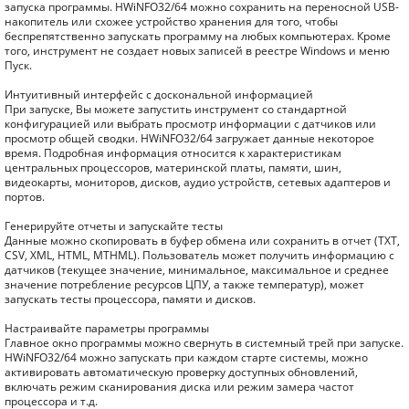
запуска программы. HWiNFO32/64 можно сохранить на переносной USB-
накопитель или схожее устройство хранения для того, чтобы
беспрепятственно запускать программу на любых компьютерах. Кроме
того, инструмент не создает новых записей в реестре Windows и меню
Пуск.
Интуитивный интерфейс с доскональной информацией
При запуске, Вы можете запустить инструмент со стандартной
конфигурацией или выбрать просмотр информации с датчиков или
просмотр общей сводки. HWiNFO32/64 загружает данные некоторое
время. Подробная информация относится к характеристикам
центральных процессоров, материнской платы, памяти, шин,
видеокарты, мониторов, дисков, аудио устройств, сетевых адаптеров и
портов.
Генерируйте отчеты и запускайте тесты
Данные можно скопировать в буфер обмена или сохранить в отчет (TXT,
CSV, XML, HTML, MTHML). Пользователь может получить информацию с
датчиков (текущее значение, минимальное, максимальное и среднее
значение потребление ресурсов ЦПУ, а также температур), может
запускать тесты процессора, памяти и дисков.
Настраивайте параметры программы
Главное окно программы можно свернуть в системный трей при запуске.
HWiNFO32/64 можно запускать при каждом старте системы, можно
активировать автоматическую проверку доступных обновлений,
включать режим сканирования диска или режим замера частот
процессора и т.д.