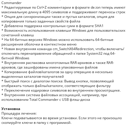
Cоmmander
* Редактируемые по Ctrl+Z комментарии в формате de.ion теперь имеют
максимальную длину в 4095 символов и поддерживают переносы строк
* Опция для синхронизации также и пустых каталогов, опция для
копирования только заданных свойств файла
* Добавлена поддержка контрольных сумм в формате SHA1
* Возможность использования клавиши Windows для пользовательских
сочетаний клавиш
* На 64-битных версиях Windows можно использовать 64-битные
расширения оболочки в контекстном меню
* Новая внутренняя команда cm_SwitchX64Redirection, чтобы включать/
отключать перенаправление обращений к папке System32 под 64-
битной Windows
* Внутренняя распаковка многотомных RAR-архивов а также RAR-
архивов, где зашифрованы имена упакованных файлов
* Копирование файлов/каталогов за одну операцию в несколько
выделенных каталогов-получателей
* Быстрый поиск с диалогом поиска: Вывод кнопки, позволяющей
отображать только файлы/каталоги, соответствующие фильтру
* Переключение кодировки символов во внутреннем просмотрщике.
* Внутренняя система файловых ассоциаций, например, при
использованим Total Commander с USB флэш-диска
Установка
Процедура лечения:
Ключи подхватываются во время установки. Если этого не произошло
скопируйте ключи в папку с программой.