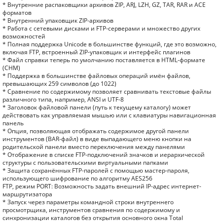
* Внутренние распаковщики архивов ZIP, ARJ, LZH, GZ, TAR, RAR и ACE
форматов
* Внутренний упаковщик ZIP-архивов
* Работа с сетевыми дисками и FTP-серверами и множество других
возможностей
* Полная поддержка Unicode в большинстве функций, где это возможно,
включая FTP, встроенный ZIP-упаковщик и интерфейс плагинов
* Файл справки теперь по умолчанию поставляется в HTML-формате
(CHM)
* Поддержка в большинстве файловых операций имён файлов,
превышающих 259 символов (до 1022)
* Сравнение по содержимому позволяет сравнивать текстовые файлы
различного типа, например, ANSI и UTF-8
* Заголовок файловой панели (путь к текущему каталогу) может
действовать как управляемая мышью или с клавиатуры навигационная
панель
* Опция, позволяющая отображать содержимое другой панели
инструментов (BAR-файл) в виде выпадающего меню кнопки на
родительской панели вместо переключения между панелями
* Отображение в списке FTP-подключений значков и иерархической
структуры с пользовательскими виртуальными папками
* Защита сохранённых FTP-паролей с помощью мастер-пароля,
использующего шифрование по алгоритму AES256
FTP, режим PORT: Возможность задать внешний IP-адрес интернет-
маршрутизатора
* Запуск через параметры командной строки внутреннего
просмотрщика, инструментов сравнения по содержимому и
синхронизации каталогов без открытия основного окна Total