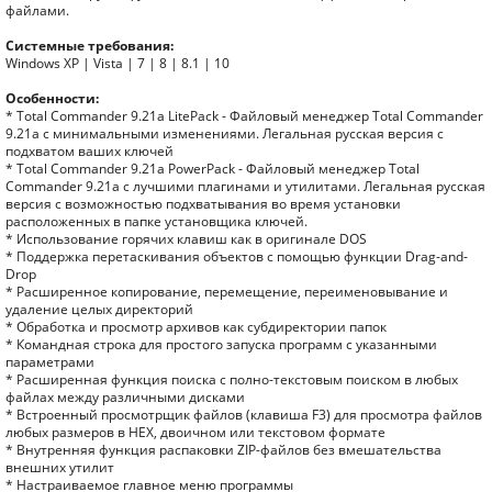
файлами.
Системные требования:
Windows XP | Vista | 7 | 8 | 8.1 | 10
Особенности:
* Total Commander 9.21a LitePack - Файловый менеджер Total Commander
9.21a с минимальными изменениями. Легальная русская версия с
подхватом ваших ключей
* Total Commander 9.21a PowerPack - Файловый менеджер Total
Commander 9.21a с лучшими плагинами и утилитами. Легальная русская
версия с возможностью подхватывания во время установки
расположенных в папке установщика ключей.
* Использование горячих клавиш как в оригинале DOS
* Поддержка перетаскивания объектов с помощью функции Drag-and-
Drop
* Расширенное копирование, перемещение, переименовывание и
удаление целых директорий
* Обработка и просмотр архивов как субдиректории папок
* Командная строка для простого запуска программ с указанными
параметрами
* Расширенная функция поиска с полно-текстовым поиском в любых
файлах между различными дисками
* Встроенный просмотрщик файлов (клавиша F3) для просмотра файлов
любых размеров в HEX, двоичном или текстовом формате
* Внутренняя функция распаковки ZIP-файлов без вмешательства
внешних утилит
* Настраиваемое главное меню программы