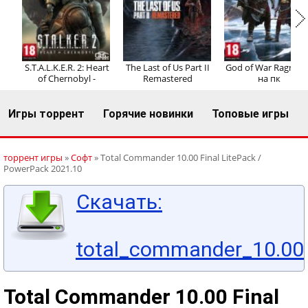
Регистрация
Вход
S.T.A.L.K.E.R. 2: Heart
The Last of Us Part II
God of War Ragnaro
of Chernobyl -
Remastered
на пк
Игры торрент
Горячие новинки
Топовые игры
торрент игры
»
Софт
» Total Commander 10.00 Final LitePack /
PowerPack 2021.10
Скачать:
total_commander_10.00_
Total Commander 10.00 Final