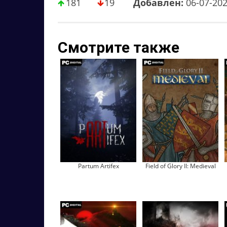
181
19
Добавлен:
06-07-20
Смотрите также
Partum Artifex
Field of Glory II: Medieval