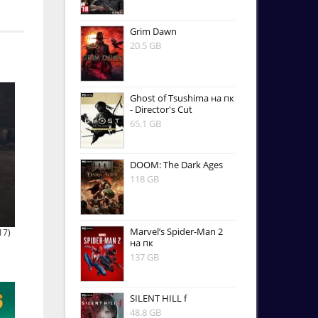
Grim Dawn
20.5 GB
Ghost of Tsushima на пк
- Director's Cut
65.1 GB
DOOM: The Dark Ages
118 GB
Marvel’s Spider-Man 2
17)
на пк
137 GB
SILENT HILL f
48.8 GB