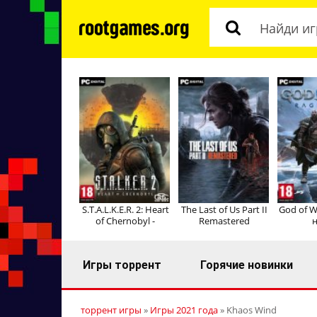
S.T.A.L.K.E.R. 2: Heart
The Last of Us Part II
God of W
of Chernobyl -
Remastered
н
Игры торрент
Горячие новинки
торрент игры
»
Игры 2021 года
» Khaos Wind