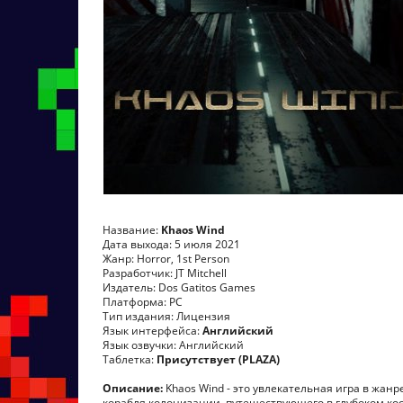
Название:
Khaos Wind
Дата выхода: 5 июля 2021
Жанр: Horror, 1st Person
Разработчик: JT Mitchell
Издатель: Dos Gatitos Games
Платформа: PC
Тип издания: Лицензия
Язык интерфейса:
Английский
Язык озвучки: Английский
Таблетка:
Присутствует (PLAZA)
Описание:
Khaos Wind - это увлекательная игра в жан
корабля колонизации, путешествующего в глубоком кос