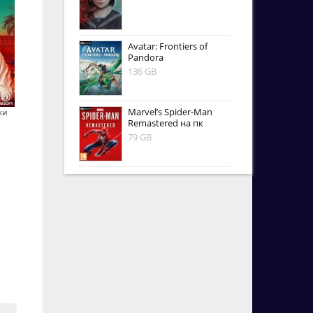
Avatar: Frontiers of
Pandora
136 GB
Marvel’s Spider-Man
ки
Remastered на пк
79 GB