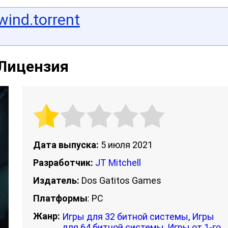
wind.torrent
 Лицензия
Дата выпуска:
5 июля 2021
Разработчик:
JT Mitchell
Издатель:
Dos Gatitos Games
Платформы
: PC
Жанр:
Игры для 32 битной системы
,
Игры
для 64 битной системы
,
Игры от 1-го