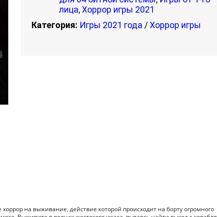
лица
,
Хоррор игры 2021
Категория:
Игры 2021 года
/
Хоррор игры
ре хоррор на выживание, действие которой происходит на борту огромного
мосе. Выживите в волнах жестокого ужаса, пытаясь найти выход с корабля