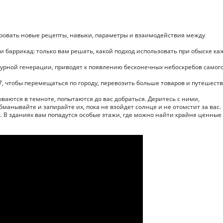
ровать новые рецепты, навыки, параметры и взаимодействия между
и баррикад: только вам решать, какой подход использовать при обыске ка
урной генерации, приводят к появлению бесконечных небоскребов самог
, чтобы перемещаться по городу, перевозить больше товаров и путешест
аются в темноте, попытаются до вас добраться. Деритесь с ними,
манывайте и запирайте их, пока не взойдет солнце и не отомстит за вас.
 В зданиях вам попадутся особые этажи, где можно найти крайне ценные