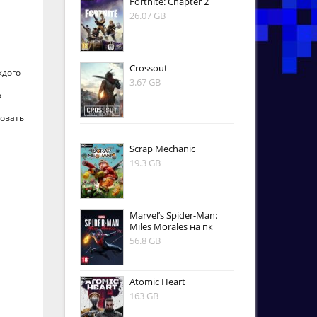
Fortnite: Chapter 2
26.07 GB
Crossout
ждого
3.67 GB
о
вовать
Scrap Mechanic
19.3 GB
Marvel’s Spider-Man:
Miles Morales на пк
56.8 GB
Atomic Heart
163 GB