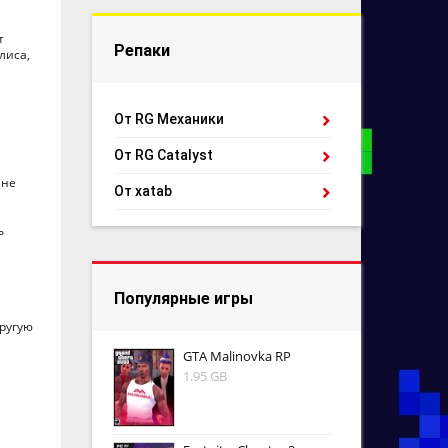
т
Репаки
лиса,
От RG Механики
От RG Catalyst
 не
От xatab
ь
Популярные игры
другую
GTA Malinovka RP
1.95 GB