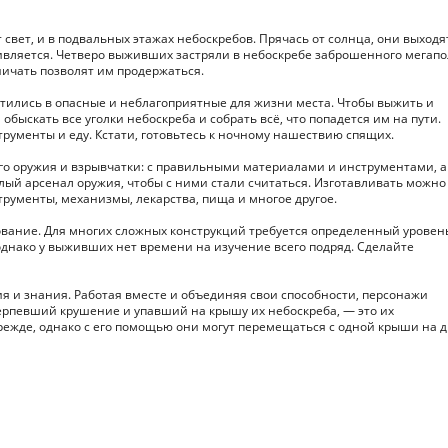
 свет, и в подвальных этажах небоскребов. Прячась от солнца, они выходя
тивляется. Четверо выживших застряли в небоскребе заброшенного мегапо
ничать позволят им продержаться.
тились в опасные и неблагоприятные для жизни места. Чтобы выжить и
быскать все уголки небоскреба и собрать всё, что попадется им на пути.
трументы и еду. Кстати, готовьтесь к ночному нашествию спящих.
ого оружия и взрывчатки: с правильными материалами и инструментами, а
ый арсенал оружия, чтобы с ними стали считаться. Изготавливать можно
трументы, механизмы, лекарства, пища и многое другое.
дование. Для многих сложных конструкций требуется определенный уровен
однако у выживших нет времени на изучение всего подряд. Сделайте
я и знания. Работая вместе и объединяя свои способности, персонажи
рпевший крушение и упавший на крышу их небоскреба, — это их
прежде, однако с его помощью они могут перемещаться с одной крыши на 