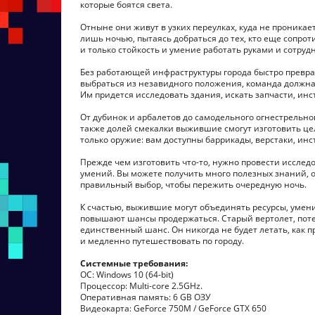
которые боятся света.
Отныне они живут в узких переулках, куда не проникает
лишь ночью, пытаясь добраться до тех, кто еще сопро
и только стойкость и умение работать руками и сотруд
Без работающей инфраструктуры города быстро превра
выбраться из незавидного положения, команда должна о
Им придется исследовать здания, искать запчасти, инс
От дубинок и арбалетов до самодельного огнестрельн
также долей смекалки выжившие смогут изготовить цел
только оружие: вам доступны баррикады, верстаки, инс
Прежде чем изготовить что-то, нужно провести иссле
умений. Вы можете получить много полезных знаний, 
правильный выбор, чтобы пережить очередную ночь.
К счастью, выжившие могут объединять ресурсы, умени
повышают шансы продержаться. Старый вертолет, поте
единственный шанс. Он никогда не будет летать, как 
и медленно путешествовать по городу.
Системные требования:
ОС: Windows 10 (64-bit)
Процессор: Multi-core 2.5GHz.
Оперативная память: 6 GB ОЗУ
Видеокарта: GeForce 750M / GeForce GTX 650