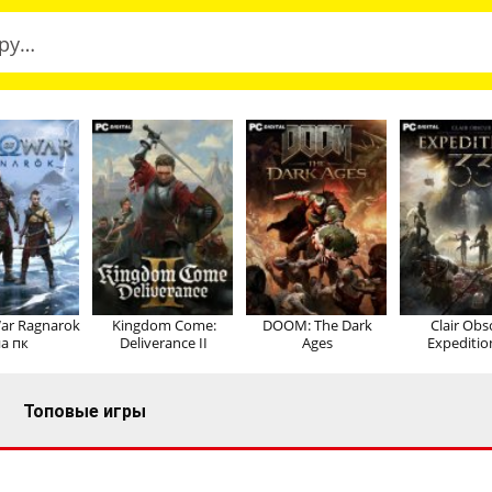
ar Ragnarok
Kingdom Come:
DOOM: The Dark
Clair Obs
а пк
Deliverance II
Ages
Expeditio
Топовые игры