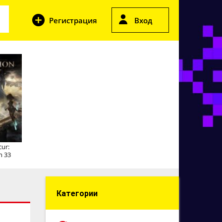
Регистрация
Вход
cur:
n 33
Категории