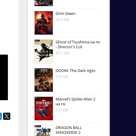
Grim Dawn
20.5 GB
Ghost of Tsushima на пк
- Director's Cut
65.1 GB
DOOM: The Dark Ages
118 GB
Marvel’s Spider-Man 2
на пк
137 GB
DRAGON BALL
XENOVERSE 2