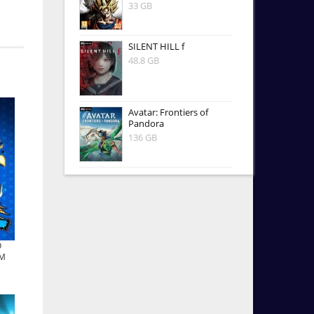
33 GB
SILENT HILL f
48.8 GB
Avatar: Frontiers of
Pandora
136 GB
O
RM