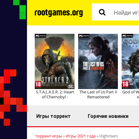
S.T.A.L.K.E.R. 2: Heart
The Last of Us Part II
God of W
of Chernobyl -
Remastered
н
Игры торрент
Горячие новинки
торрент игры
»
Игры 2021 года
» Highrisers