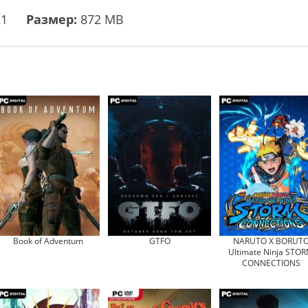
21
Размер:
872 MB
Book of Adventum
GTFO
NARUTO X BORUT
Ultimate Ninja STO
CONNECTIONS