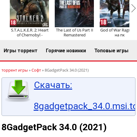
Регистрация
Вход
S.T.A.L.K.E.R. 2: Heart
The Last of Us Part II
God of War Ragnaro
of Chernobyl -
Remastered
на пк
Игры торрент
Горячие новинки
Топовые игры
торрент игры
»
Софт
» 8GadgetPack 34.0 (2021)
Скачать:
8gadgetpack_34.0.msi.to
8GadgetPack 34.0 (2021)