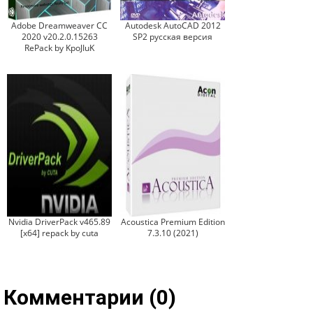
Adobe Dreamweaver CC
Autodesk AutoCAD 2012
2020 v20.2.0.15263
SP2 русская версия
RePack by KpoJIuK
Nvidia DriverPack v465.89
Acoustica Premium Edition
[x64] repack by cuta
7.3.10 (2021)
Комментарии (0)