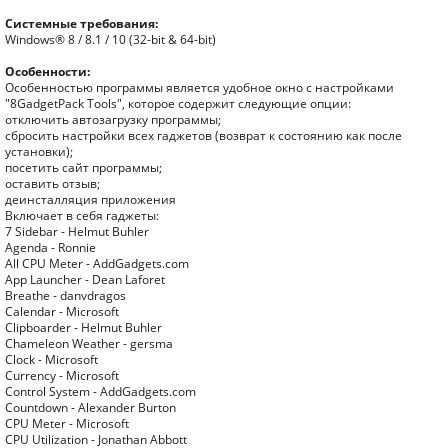
Системные требования:
Windows® 8 / 8.1 / 10 (32-bit & 64-bit)
Особенности:
Особенностью программы является удобное окно c настройками
"8GadgetPack Tools", которое содержит следующие опции:
отключить автозагрузку программы;
сбросить настройки всех гаджетов (возврат к состоянию как после
установки);
посетить сайт программы;
оставить отзыв;
деинсталляция приложения
Включает в себя гаджеты:
7 Sidebar - Helmut Buhler
Agenda - Ronnie
All CPU Meter - AddGadgets.com
App Launcher - Dean Laforet
Breathe - danvdragos
Calendar - Microsoft
Clipboarder - Helmut Buhler
Chameleon Weather - gersma
Clock - Microsoft
Currency - Microsoft
Control System - AddGadgets.com
Countdown - Alexander Burton
CPU Meter - Microsoft
CPU Utilization - Jonathan Abbott