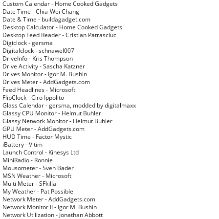
Custom Calendar - Home Cooked Gadgets
Date Time - Chia-Wei Chang
Date & Time - buildagadget.com
Desktop Calculator - Home Cooked Gadgets
Desktop Feed Reader - Cristian Patrasciuc
Digiclock - gersma
Digitalclock - schnawel007
DriveInfo - Kris Thompson
Drive Activity - Sascha Katzner
Drives Monitor - Igor M. Bushin
Drives Meter - AddGadgets.com
Feed Headlines - Microsoft
FlipClock - Ciro Ippolito
Glass Calendar - gersma, modded by digitalmaxx
Glassy CPU Monitor - Helmut Buhler
Glassy Network Monitor - Helmut Buhler
GPU Meter - AddGadgets.com
HUD Time - Factor Mystic
iBattery - Vitim
Launch Control - Kinesys Ltd
MiniRadio - Ronnie
Mousometer - Sven Bader
MSN Weather - Microsoft
Multi Meter - SFkilla
My Weather - Pat Possible
Network Meter - AddGadgets.com
Network Monitor II - Igor M. Bushin
Network Utilization - Jonathan Abbott