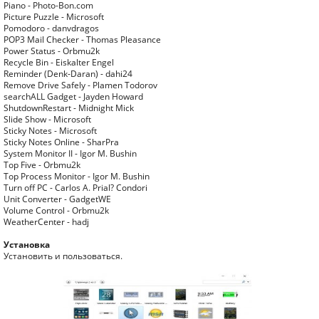
Piano - Photo-Bon.com
Picture Puzzle - Microsoft
Pomodoro - danvdragos
POP3 Mail Checker - Thomas Pleasance
Power Status - Orbmu2k
Recycle Bin - Eiskalter Engel
Reminder (Denk-Daran) - dahi24
Remove Drive Safely - Plamen Todorov
searchALL Gadget - Jayden Howard
ShutdownRestart - Midnight Mick
Slide Show - Microsoft
Sticky Notes - Microsoft
Sticky Notes Online - SharPra
System Monitor II - Igor M. Bushin
Top Five - Orbmu2k
Top Process Monitor - Igor M. Bushin
Turn off PC - Carlos A. Prial? Condori
Unit Converter - GadgetWE
Volume Control - Orbmu2k
WeatherCenter - hadj
Установка
Установить и пользоваться.