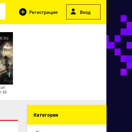
Регистрация
Вход
cur:
n 33
Категории