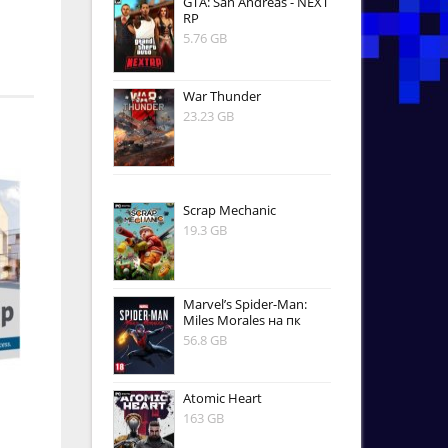
GTA: San Andreas - NEXT
RP
5.76 GB
War Thunder
23.23 GB
Scrap Mechanic
19.3 GB
Marvel’s Spider-Man:
Miles Morales на пк
56.8 GB
Atomic Heart
163 GB