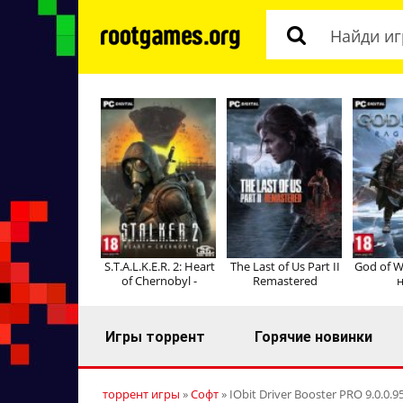
S.T.A.L.K.E.R. 2: Heart
The Last of Us Part II
God of W
of Chernobyl -
Remastered
н
Игры торрент
Горячие новинки
торрент игры
»
Софт
» IObit Driver Booster PRO 9.0.0.9