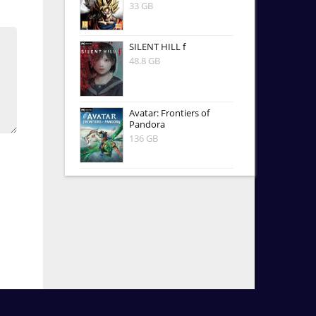
33 GB
SILENT HILL f
48.8 GB
Avatar: Frontiers of
Pandora
136 GB