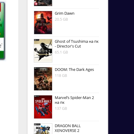
Grim Dawn
20.5 GB
Ghost of Tsushima на пк
- Director's Cut
65.1 GB
DOOM: The Dark Ages
118 GB
Marvel’s Spider-Man 2
на пк
137 GB
DRAGON BALL
XENOVERSE 2