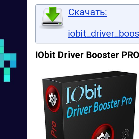
Скачать:
iobit_driver_boo
IObit Driver Booster PRO