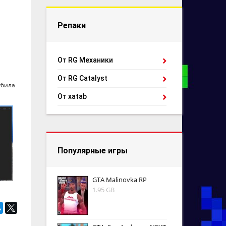
Репаки
От RG Механики
От RG Catalyst
убила
От xatab
Популярные игры
GTA Malinovka RP
1.95 GB