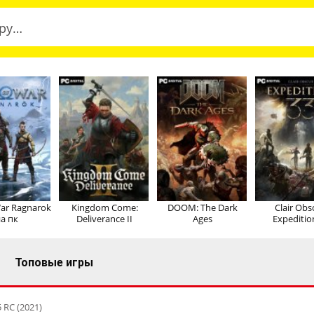
ar Ragnarok
Kingdom Come:
DOOM: The Dark
Clair Obs
а пк
Deliverance II
Ages
Expeditio
Топовые игры
5 RC (2021)