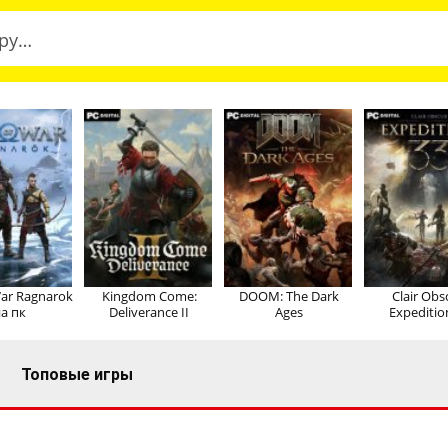
ar Ragnarok
Kingdom Come:
DOOM: The Dark
Clair Obs
а пк
Deliverance II
Ages
Expeditio
Топовые игры