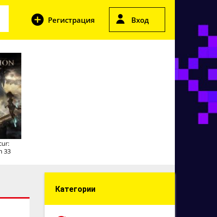
Регистрация
Вход
cur:
n 33
Категории