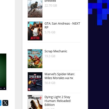
Enlisted
22.70 GB
GTA: San Andreas - NEXT
RP
5.76 GB
Scrap Mechanic
19.3 GB
Marvel’s Spider-Man:
Miles Morales на пк
56.8 GB
Dying Light 2 Stay
Human: Reloaded
Edition