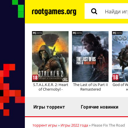
S.T.A.L.K.E.R. 2: Heart
The Last of Us Part II
God of W
of Chernobyl -
Remastered
н
Игры торрент
Горячие новинки
торрент игры
»
Игры 2022 года
» Please Fix The Road