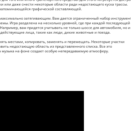
и или даже снести некоторые области ради недостающего куска трассы.
ь запоминающейся графической составляющей.
и максимально затягивающим. Вам дается ограниченный набор инструмен
емы. Игра разделена на несколько уровней, где при каждой последующей
Например, вам придется учитывать не только шоссе для автомобиля, но и
 действующие лица, такие как люди, дикие животные и поезда.
нять местами, копировать, заменять и перемещать. Некоторые участки
авить недостающую область из представленного списка. Все это
 музыка на фоне создает особую непередаваемую атмосферу.