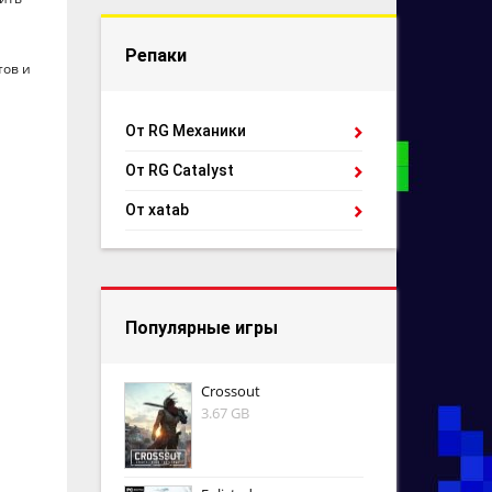
Репаки
тов и
От RG Механики
От RG Catalyst
От xatab
Популярные игры
Crossout
3.67 GB