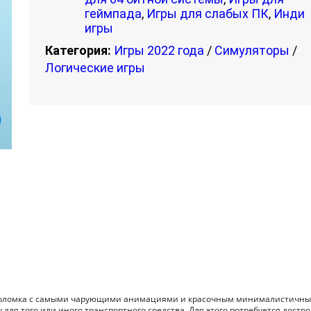
геймпада
,
Игры для слабых ПК
,
Инди
игры
Категория:
Игры 2022 года
/
Симуляторы
/
Логические игры
ловоломка с самыми чарующими анимациями и красочным минималистичн
 для того или иного транспортного средства. Для этого потребуется достр