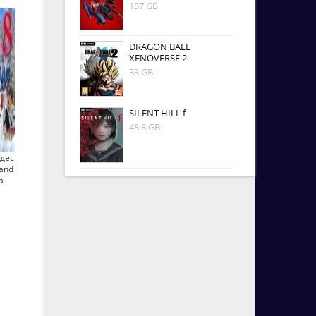
137 GB
DRAGON BALL
XENOVERSE 2
33 GB
SILENT HILL f
48.8 GB
удес
land
а