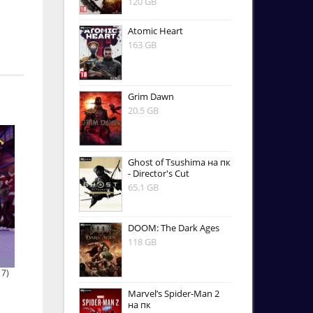
120 GB
Atomic Heart
163 GB
Grim Dawn
20.5 GB
Ghost of Tsushima на пк
- Director's Cut
65.1 GB
DOOM: The Dark Ages
118 GB
17)
Marvel’s Spider-Man 2
на пк